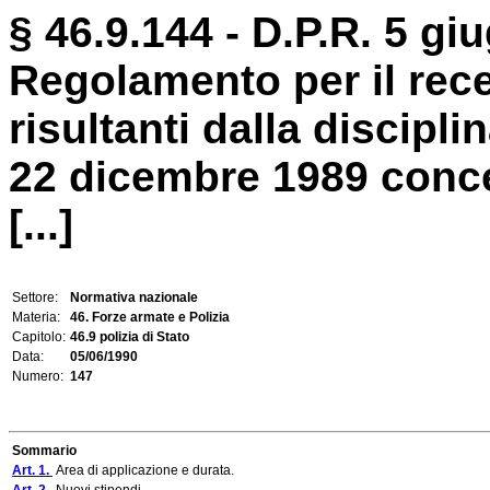
§ 46.9.144 - D.P.R. 5 gi
Regolamento per il rec
risultanti dalla discipli
22 dicembre 1989 conce
[...]
Settore:
Normativa nazionale
Materia:
46. Forze armate e Polizia
Capitolo:
46.9 polizia di Stato
Data:
05/06/1990
Numero:
147
Sommario
Art. 1.
Area di applicazione e durata.