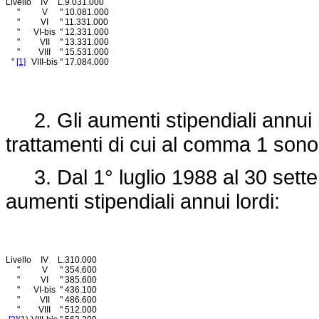
Livello
IV
L.
9.031.000
"
V
"
10.081.000
"
VI
"
11.331.000
"
VI-bis
"
12.331.000
"
VII
"
13.331.000
"
VIII
"
15.531.000
"
[1]
VIII-bis
"
17.084.000
2. Gli aumenti stipendiali annui lo
trattamenti di cui al comma 1 sono 
3. Dal 1° luglio 1988 al 30 sett
aumenti stipendiali annui lordi:
Livello
IV
L.
310.000
"
V
"
354.600
"
VI
"
385.600
"
VI-bis
"
436.100
"
VII
"
486.600
"
VIII
"
512.000