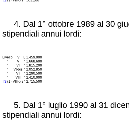
[2]
(1)
VIII-bis
"
563.200
4. Dal 1° ottobre 1989 al 30 gi
stipendiali annui lordi:
Livello
IV
L.
1.459.000
"
V
"
1.668.600
"
VI
"
1.815.200
"
VI-bis
"
2.052.850
"
VII
"
2.290.500
"
VIII
"
2.410.000
[3]
(1)
VIII-bis
"
2.715.500
5. Dal 1° luglio 1990 al 31 dice
stipendiali annui lordi: