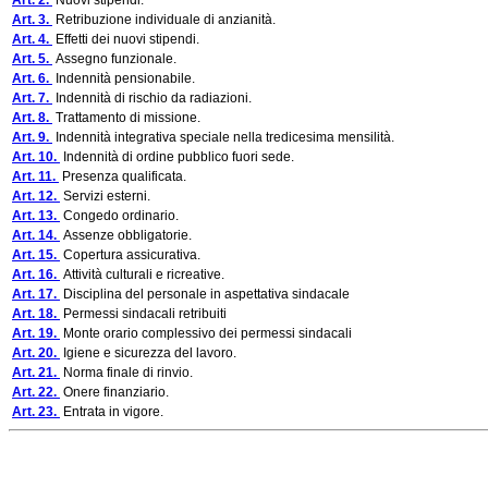
Art. 2.
Nuovi stipendi.
Art. 3.
Retribuzione individuale di anzianità.
Art. 4.
Effetti dei nuovi stipendi.
Art. 5.
Assegno funzionale.
Art. 6.
Indennità pensionabile.
Art. 7.
Indennità di rischio da radiazioni.
Art. 8.
Trattamento di missione.
Art. 9.
Indennità integrativa speciale nella tredicesima mensilità.
Art. 10.
Indennità di ordine pubblico fuori sede.
Art. 11.
Presenza qualificata.
Art. 12.
Servizi esterni.
Art. 13.
Congedo ordinario.
Art. 14.
Assenze obbligatorie.
Art. 15.
Copertura assicurativa.
Art. 16.
Attività culturali e ricreative.
Art. 17.
Disciplina del personale in aspettativa sindacale
Art. 18.
Permessi sindacali retribuiti
Art. 19.
Monte orario complessivo dei permessi sindacali
Art. 20.
Igiene e sicurezza del lavoro.
Art. 21.
Norma finale di rinvio.
Art. 22.
Onere finanziario.
Art. 23.
Entrata in vigore.