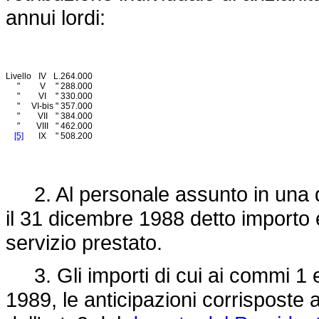
annui lordi:
Livello
IV
L.
264.000
"
V
"
288.000
"
VI
"
330.000
"
VI-bis
"
357.000
"
VII
"
384.000
"
VIII
"
462.000
[5]
IX
"
508.200
2. Al personale assunto in una da
il 31 dicembre 1988 detto importo 
servizio prestato.
3. Gli importi di cui ai commi 1 e
1989, le anticipazioni corrisposte a