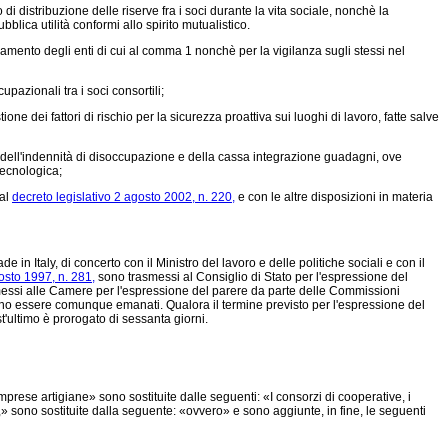
di distribuzione delle riserve fra i soci durante la vita sociale, nonchè la
blica utilità conformi allo spirito mutualistico.
namento degli enti di cui al comma 1 nonchè per la vigilanza sugli stessi nel
pazionali tra i soci consortili;
 dei fattori di rischio per la sicurezza proattiva sui luoghi di lavoro, fatte salve
tuti dell'indennità di disoccupazione e della cassa integrazione guadagni, ove
tecnologica;
 al
decreto legislativo 2 agosto 2002, n. 220,
e con le altre disposizioni in materia
n Italy, di concerto con il Ministro del lavoro e delle politiche sociali e con il
osto 1997, n. 281,
sono trasmessi al Consiglio di Stato per l'espressione del
messi alle Camere per l'espressione del parere da parte delle Commissioni
ossono essere comunque emanati. Qualora il termine previsto per l'espressione del
'ultimo è prorogato di sessanta giorni.
imprese artigiane» sono sostituite dalle seguenti: «I consorzi di cooperative, i
i,» sono sostituite dalla seguente: «ovvero» e sono aggiunte, in fine, le seguenti