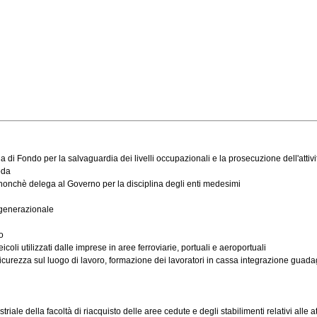
 di Fondo per la salvaguardia dei livelli occupazionali e la prosecuzione dell'attiv
oda
, nonchè delega al Governo per la disciplina degli enti medesimi
 generazionale
o
icoli utilizzati dalle imprese in aree ferroviarie, portuali e aeroportuali
icurezza sul luogo di lavoro, formazione dei lavoratori in cassa integrazione guadag
riale della facoltà di riacquisto delle aree cedute e degli stabilimenti relativi alle at