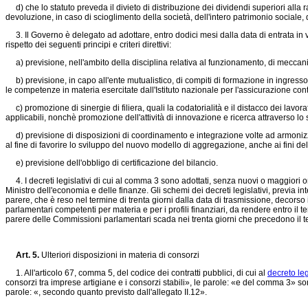
d) che lo statuto preveda il divieto di distribuzione dei dividendi superiori alla ra
devoluzione, in caso di scioglimento della società, dell'intero patrimonio sociale, d
3. Il Governo è delegato ad adottare, entro dodici mesi dalla data di entrata in vi
rispetto dei seguenti principi e criteri direttivi:
a) previsione, nell'ambito della disciplina relativa al funzionamento, di meccanismi
b) previsione, in capo all'ente mutualistico, di compiti di formazione in ingresso,
le competenze in materia esercitate dall'Istituto nazionale per l'assicurazione contr
c) promozione di sinergie di filiera, quali la codatorialità e il distacco dei lavora
applicabili, nonchè promozione dell'attività di innovazione e ricerca attraverso lo
d) previsione di disposizioni di coordinamento e integrazione volte ad armonizzar
al fine di favorire lo sviluppo del nuovo modello di aggregazione, anche ai fini del
e) previsione dell'obbligo di certificazione del bilancio.
4. I decreti legislativi di cui al comma 3 sono adottati, senza nuovi o maggiori one
Ministro dell'economia e delle finanze. Gli schemi dei decreti legislativi, previa in
parere, che è reso nel termine di trenta giorni dalla data di trasmissione, deco
parlamentari competenti per materia e per i profili finanziari, da rendere entro il
parere delle Commissioni parlamentari scada nei trenta giorni che precedono il te
Art. 5.
Ulteriori disposizioni in materia di consorzi
1. All'articolo 67, comma 5, del codice dei contratti pubblici, di cui al
decreto le
consorzi tra imprese artigiane e i consorzi stabili», le parole: «e del comma 3» so
parole: «, secondo quanto previsto dall'allegato II.12».