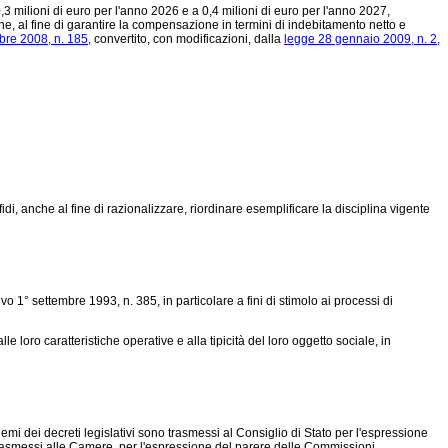
3 milioni di euro per l'anno 2026 e a 0,4 milioni di euro per l'anno 2027,
e, al fine di garantire la compensazione in termini di indebitamento netto e
re 2008, n. 185,
convertito, con modificazioni, dalla
legge 28 gennaio 2009, n. 2,
di, anche al fine di razionalizzare, riordinare esemplificare la disciplina vigente
tivo 1° settembre 1993, n. 385, in particolare a fini di stimolo ai processi di
le loro caratteristiche operative e alla tipicità del loro oggetto sociale, in
emi dei decreti legislativi sono trasmessi al Consiglio di Stato per l'espressione
trasmessi alle Camere, per l'espressione del parere delle Commissioni