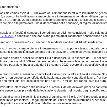
io generazionale
imo complessivo di 1.000 lavoratori, i dipendenti iscritti all'assicurazione genera
35,
e con contratto di lavoro a tempo pieno e indeterminato con datori di lavoro priv
ro il 1° gennaio 2028, l'accesso alla pensione di vecchiaia e anticipata, ai sensi de
ere, fino alla prima data utile di decorrenza della pensione, al regime di incenti
sciuta la facoltà di cumulare i periodi assicurativi non coincidenti, nelle sole ges
12, n. 228,
a condizione che non siano già titolari di trattamento pensionistico a car
 presentano domanda all'INPS secondo le modalità stabilite dall'Istituto medesimo.
rto di lavoro da tempo pieno e indeterminato in un rapporto a tempo parziale, con
ta certa, le modalità di svolgimento della prestazione, anche attraverso clausole elast
rio ridotto ai sensi dei commi 1 e 4 è riconosciuto un esonero del 100 per cento dell
nel limite massimo di 3.000 euro riparametrato su base mensile e comunque nel limite 
tempo parziale e fino alla data del 31 dicembre 2027, ovvero alla data effettiva di
rio ridotto ai sensi dei commi 1 e 4 è riconosciuta altresì, fino alla data del 31 
zione non percepita per effetto della trasformazione del contratto di lavoro. Per i pe
 non effettuata, nel limite di spesa pari a euro 3,7 milioni per l'anno 2026 e a euro 
avoratore interessato dalla riduzione di orario, il datore di lavoro proceda contes
e agevolazioni previste dalla legislazione vigente, nel rispetto degli specifici requis
di cui al comma 1 e dei limiti di spesa di cui ai commi 5 e 6. L'INPS provvede al m
 anche in via prospettica, il raggiungimento dei limiti di spesa determinati ai sens
e politiche sociali e al Ministero dell'economia e delle finanze.