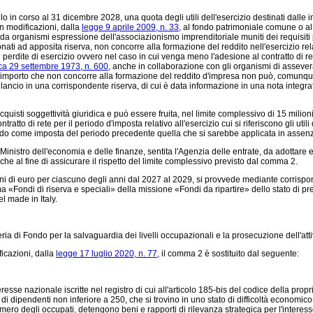
n corso al 31 dicembre 2028, una quota degli utili dell'esercizio destinati dalle im
n modificazioni, dalla
legge 9 aprile 2009, n. 33,
al fondo patrimoniale comune o al p
 organismi espressione dell'associazionismo imprenditoriale muniti dei requisiti pre
ti ad apposita riserva, non concorre alla formazione del reddito nell'esercizio relati
i perdite di esercizio ovvero nel caso in cui venga meno l'adesione al contratto di rete
ca 29 settembre 1973, n. 600,
anche in collaborazione con gli organismi di asseverazi
importo che non concorre alla formazione del reddito d'impresa non può, comunque, su
lancio in una corrispondente riserva, di cui è data informazione in una nota integrat
isti soggettività giuridica e può essere fruita, nel limite complessivo di 15 milio
tto di rete per il periodo d'imposta relativo all'esercizio cui si riferiscono gli util
ndo come imposta del periodo precedente quella che si sarebbe applicata in assenza
inistro dell'economia e delle finanze, sentita l'Agenzia delle entrate, da adottare e
anche al fine di assicurare il rispetto del limite complessivo previsto dal comma 2.
lioni di euro per ciascuno degli anni dal 2027 al 2029, si provvede mediante corrisp
mma «Fondi di riserva e speciali» della missione «Fondi da ripartire» dello stato di 
l made in Italy.
ria di Fondo per la salvaguardia dei livelli occupazionali e la prosecuzione dell'att
icazioni, dalla
legge 17 luglio 2020, n. 77,
il comma 2 è sostituito dal seguente:
resse nazionale iscritte nel registro di cui all'articolo 185-bis del codice della propri
 dipendenti non inferiore a 250, che si trovino in uno stato di difficoltà economico-fi
ro degli occupati, detengono beni e rapporti di rilevanza strategica per l'interes