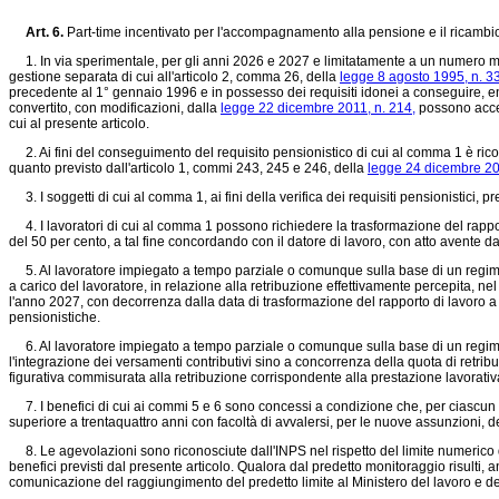
Art. 6.
Part-time incentivato per l'accompagnamento alla pensione e il ricamb
1. In via sperimentale, per gli anni 2026 e 2027 e limitatamente a un numero mass
gestione separata di cui all'articolo 2, comma 26, della
legge 8 agosto 1995, n. 3
precedente al 1° gennaio 1996 e in possesso dei requisiti idonei a conseguire, ent
convertito, con modificazioni, dalla
legge 22 dicembre 2011, n. 214,
possono acced
cui al presente articolo.
2. Ai fini del conseguimento del requisito pensionistico di cui al comma 1 è ricono
quanto previsto dall'articolo 1, commi 243, 245 e 246, della
legge 24 dicembre 20
3. I soggetti di cui al comma 1, ai fini della verifica dei requisiti pensionistici,
4. I lavoratori di cui al comma 1 possono richiedere la trasformazione del rappo
del 50 per cento, a tal fine concordando con il datore di lavoro, con atto avente da
5. Al lavoratore impiegato a tempo parziale o comunque sulla base di un regime ora
a carico del lavoratore, in relazione alla retribuzione effettivamente percepita, 
l'anno 2027, con decorrenza dalla data di trasformazione del rapporto di lavoro a 
pensionistiche.
6. Al lavoratore impiegato a tempo parziale o comunque sulla base di un regime ora
l'integrazione dei versamenti contributivi sino a concorrenza della quota di retribu
figurativa commisurata alla retribuzione corrispondente alla prestazione lavorativa
7. I benefici di cui ai commi 5 e 6 sono concessi a condizione che, per ciascun l
superiore a trentaquattro anni con facoltà di avvalersi, per le nuove assunzioni, dell
8. Le agevolazioni sono riconosciute dall'INPS nel rispetto del limite numerico 
benefici previsti dal presente articolo. Qualora dal predetto monitoraggio risulti,
comunicazione del raggiungimento del predetto limite al Ministero del lavoro e dell