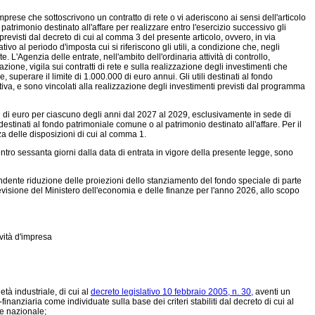
prese che sottoscrivono un contratto di rete o vi aderiscono ai sensi dell'articolo
atrimonio destinato all'affare per realizzare entro l'esercizio successivo gli
visti dal decreto di cui al comma 3 del presente articolo, ovvero, in via
vo al periodo d'imposta cui si riferiscono gli utili, a condizione che, negli
. L'Agenzia delle entrate, nell'ambito dell'ordinaria attività di controllo,
one, vigila sui contratti di rete e sulla realizzazione degli investimenti che
perare il limite di 1.000.000 di euro annui. Gli utili destinati al fondo
iva, e sono vincolati alla realizzazione degli investimenti previsti dal programma
ni di euro per ciascuno degli anni dal 2027 al 2029, esclusivamente in sede di
i destinati al fondo patrimoniale comune o al patrimonio destinato all'affare. Per il
 delle disposizioni di cui al comma 1.
ntro sessanta giorni dalla data di entrata in vigore della presente legge, sono
ondente riduzione delle proiezioni dello stanziamento del fondo speciale di parte
previsione del Ministero dell'economia e delle finanze per l'anno 2026, allo scopo
ività d'impresa
età industriale, di cui al
decreto legislativo 10 febbraio 2005, n. 30,
aventi un
nanziaria come individuate sulla base dei criteri stabiliti dal decreto di cui al
se nazionale;