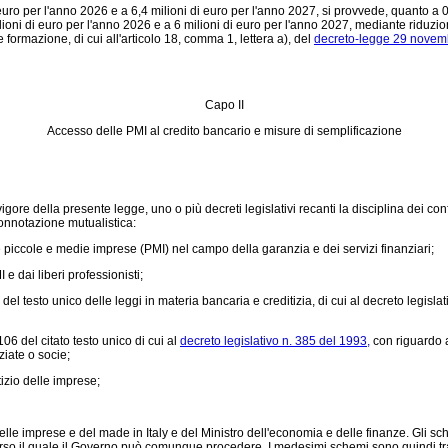
ro per l'anno 2026 e a 6,4 milioni di euro per l'anno 2027, si provvede, quanto a 0,
ni di euro per l'anno 2026 e a 6 milioni di euro per l'anno 2027, mediante riduzion
ormazione, di cui all'articolo 18, comma 1, lettera a), del
decreto-legge 29 novemb
Capo II
Accesso delle PMI al credito bancario e misure di semplificazione
ore della presente legge, uno o più decreti legislativi recanti la disciplina dei confi
a connotazione mutualistica:
le piccole e medie imprese (PMI) nel campo della garanzia e dei servizi finanziari;
 dai liberi professionisti;
6 del testo unico delle leggi in materia bancaria e creditizia, di cui al decreto legisla
 106 del citato testo unico di cui al
decreto legislativo n. 385 del 1993,
con riguardo al
ziate o socie;
tizio delle imprese;
elle imprese e del made in Italy e del Ministro dell'economia e delle finanze. Gli sch
decorso il quale il Governo può comunque procedere. I medesimi schemi sono quindi 