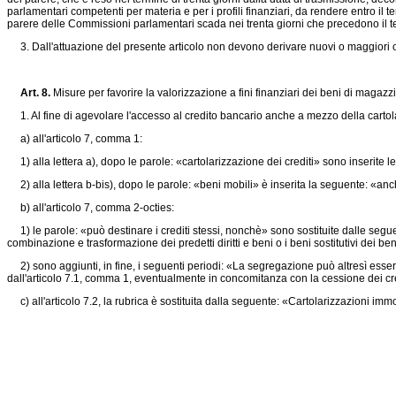
parlamentari competenti per materia e per i profili finanziari, da rendere entro il
parere delle Commissioni parlamentari scada nei trenta giorni che precedono il te
3. Dall'attuazione del presente articolo non devono derivare nuovi o maggiori on
Art. 8.
Misure per favorire la valorizzazione a fini finanziari dei beni di magazz
1. Al fine di agevolare l'accesso al credito bancario anche a mezzo della cartol
a) all'articolo 7, comma 1:
1) alla lettera a), dopo le parole: «cartolarizzazione dei crediti» sono inserite le
2) alla lettera b-bis), dopo le parole: «beni mobili» è inserita la seguente: «an
b) all'articolo 7, comma 2-octies:
1) le parole: «può destinare i crediti stessi, nonchè» sono sostituite dalle seguenti: «p
combinazione e trasformazione dei predetti diritti e beni o i beni sostitutivi dei 
2) sono aggiunti, in fine, i seguenti periodi: «La segregazione può altresì essere r
dall'articolo 7.1, comma 1, eventualmente in concomitanza con la cessione dei cred
c) all'articolo 7.2, la rubrica è sostituita dalla seguente: «Cartolarizzazioni immob