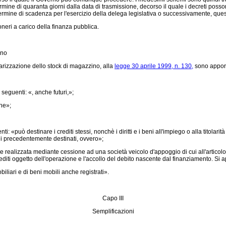
 termine di quaranta giorni dalla data di trasmissione, decorso il quale i decreti p
rmine di scadenza per l'esercizio della delega legislativa o successivamente, quest
eri a carico della finanza pubblica.
ino
arizzazione dello stock di magazzino, alla
legge 30 aprile 1999, n. 130,
sono apport
 seguenti: «, anche futuri,»;
che»;
uò destinare i crediti stessi, nonchè i diritti e i beni all'impiego o alla titolarità dei 
beni precedentemente destinati, ovvero»;
ealizzata mediante cessione ad una società veicolo d'appoggio di cui all'articolo 7.1,
iti oggetto dell'operazione e l'accollo del debito nascente dal finanziamento. Si ap
iliari e di beni mobili anche registrati».
Capo III
Semplificazioni