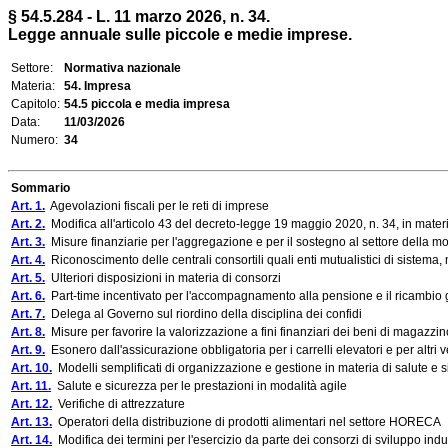
§ 54.5.284 - L. 11 marzo 2026, n. 34.
Legge annuale sulle piccole e medie imprese.
Settore:
Normativa nazionale
Materia:
54. Impresa
Capitolo:
54.5 piccola e media impresa
Data:
11/03/2026
Numero:
34
Sommario
Art. 1.
Agevolazioni fiscali per le reti di imprese
Art. 2.
Modifica all'articolo 43 del decreto-legge 19 maggio 2020, n. 34, in materia
Art. 3.
Misure finanziarie per l'aggregazione e per il sostegno al settore della m
Art. 4.
Riconoscimento delle centrali consortili quali enti mutualistici di sistema
Art. 5.
Ulteriori disposizioni in materia di consorzi
Art. 6.
Part-time incentivato per l'accompagnamento alla pensione e il ricambio
Art. 7.
Delega al Governo sul riordino della disciplina dei confidi
Art. 8.
Misure per favorire la valorizzazione a fini finanziari dei beni di magazzin
Art. 9.
Esonero dall'assicurazione obbligatoria per i carrelli elevatori e per altri ve
Art. 10.
Modelli semplificati di organizzazione e gestione in materia di salute e s
Art. 11.
Salute e sicurezza per le prestazioni in modalità agile
Art. 12.
Verifiche di attrezzature
Art. 13.
Operatori della distribuzione di prodotti alimentari nel settore HORECA
Art. 14.
Modifica dei termini per l'esercizio da parte dei consorzi di sviluppo indust