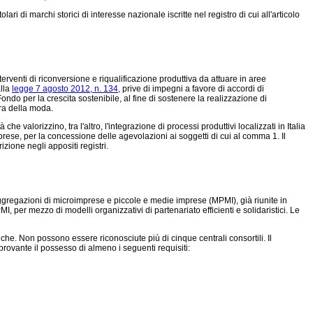
ri di marchi storici di interesse nazionale iscritte nel registro di cui all'articolo
erventi di riconversione e riqualificazione produttiva da attuare in aree
alla
legge 7 agosto 2012, n. 134,
prive di impegni a favore di accordi di
ondo per la crescita sostenibile, al fine di sostenere la realizzazione di
era della moda.
e valorizzino, tra l'altro, l'integrazione di processi produttivi localizzati in Italia
mprese, per la concessione delle agevolazioni ai soggetti di cui al comma 1. Il
izione negli appositi registri.
ggregazioni di microimprese e piccole e medie imprese (MPMI), già riunite in
I, per mezzo di modelli organizzativi di partenariato efficienti e solidaristici. Le
iche. Non possono essere riconosciute più di cinque centrali consortili. Il
rovante il possesso di almeno i seguenti requisiti: