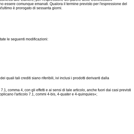
ossono essere comunque emanati. Qualora il termine previsto per l'espressione del
'ultimo è prorogato di sessanta giorni.
ate le seguenti modificazioni:
quali tali crediti siano riferibili, ivi inclusi i prodotti derivanti dalla
 comma 4, con gli effetti e ai sensi di tale articolo, anche fuori dai casi previsti
plicano l'articolo 7.1, commi 4-bis, 4-quater e 4-quinquies»;