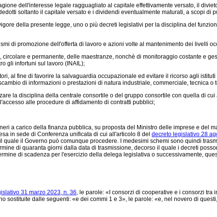
gione dell'interesse legale ragguagliato al capitale effettivamente versato, il divieto 
edotti soltanto il capitale versato e i dividendi eventualmente maturati, a scopi di pub
gore della presente legge, uno o più decreti legislativi per la disciplina del funzio
 di promozione dell'offerta di lavoro e azioni volte al mantenimento dei livelli occu
 circolare e permanente, delle maestranze, nonchè di monitoraggio costante e gestione
o gli infortuni sul lavoro (INAIL);
tori, al fine di favorire la salvaguardia occupazionale ed evitare il ricorso agli isti
 scambio di informazioni o prestazioni di natura industriale, commerciale, tecnica o 
e la disciplina della centrale consortile o del gruppo consortile con quella di cui
l'accesso alle procedure di affidamento di contratti pubblici;
ri a carico della finanza pubblica, su proposta del Ministro delle imprese e del made i
tesa in sede di Conferenza unificata di cui all'articolo 8 del
decreto legislativo 28 ag
rso il quale il Governo può comunque procedere. I medesimi schemi sono quindi tras
 termine di quaranta giorni dalla data di trasmissione, decorso il quale i decreti p
rmine di scadenza per l'esercizio della delega legislativa o successivamente, quest
gislativo 31 marzo 2023, n. 36,
le parole: «I consorzi di cooperative e i consorzi tra 
no sostituite dalle seguenti: «e dei commi 1 e 3», le parole: «e, nel novero di quest