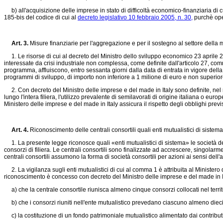
b) all'acquisizione delle imprese in stato di difficoltà economico-finanziaria di cui 
185-bis del codice di cui al
decreto legislativo 10 febbraio 2005, n. 30,
purchè ope
Art. 3.
Misure finanziarie per l'aggregazione e per il sostegno al settore della
1. Le risorse di cui al decreto del Ministro dello sviluppo economico 23 aprile 202
interessate da crisi industriale non complessa, come definite dall'articolo 27, co
programma, affluiscono, entro sessanta giorni dalla data di entrata in vigore della 
programmi di sviluppo, di importo non inferiore a 1 milione di euro e non superiore
2. Con decreto del Ministro delle imprese e del made in Italy sono definite, nel rispet
lungo l'intera filiera, l'utilizzo prevalente di semilavorati di origine italiana o 
Ministero delle imprese e del made in Italy assicura il rispetto degli obblighi previs
Art. 4.
Riconoscimento delle centrali consortili quali enti mutualistici di siste
1. La presente legge riconosce quali «enti mutualistici di sistema» le società de
consorzi di filiera. Le centrali consortili sono finalizzate ad accrescere, singolarm
centrali consortili assumono la forma di società consortili per azioni ai sensi dell'a
2. La vigilanza sugli enti mutualistici di cui al comma 1 è attribuita al Ministero 
riconoscimento è concesso con decreto del Ministro delle imprese e del made in It
a) che la centrale consortile riunisca almeno cinque consorzi collocati nel territ
b) che i consorzi riuniti nell'ente mutualistico prevedano ciascuno almeno dieci
c) la costituzione di un fondo patrimoniale mutualistico alimentato dai contributi