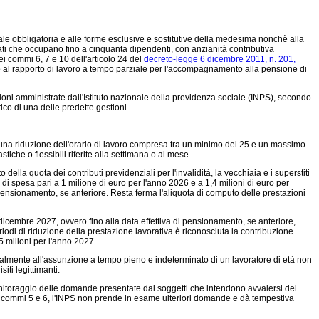
le obbligatoria e alle forme esclusive e sostitutive della medesima nonchè alla
ati che occupano fino a cinquanta dipendenti, con anzianità contributiva
i commi 6, 7 e 10 dell'articolo 24 del
decreto-legge 6 dicembre 2011, n. 201,
vo al rapporto di lavoro a tempo parziale per l'accompagnamento alla pensione di
tioni amministrate dall'Istituto nazionale della previdenza sociale (INPS), secondo
ico di una delle predette gestioni.
 una riduzione dell'orario di lavoro compresa tra un minimo del 25 e un massimo
iche o flessibili riferite alla settimana o al mese.
a quota dei contributi previdenziali per l'invalidità, la vecchiaia e i superstiti
di spesa pari a 1 milione di euro per l'anno 2026 e a 1,4 milioni di euro per
 pensionamento, se anteriore. Resta ferma l'aliquota di computo delle prestazioni
dicembre 2027, ovvero fino alla data effettiva di pensionamento, se anteriore,
riodi di riduzione della prestazione lavorativa è riconosciuta la contribuzione
5 milioni per l'anno 2027.
tualmente all'assunzione a tempo pieno e indeterminato di un lavoratore di età non
iti legittimanti.
onitoraggio delle domande presentate dai soggetti che intendono avvalersi dei
i dei commi 5 e 6, l'INPS non prende in esame ulteriori domande e dà tempestiva