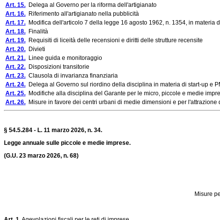
Art. 15.
Delega al Governo per la riforma dell'artigianato
Art. 16.
Riferimento all'artigianato nella pubblicità
Art. 17.
Modifica dell'articolo 7 della legge 16 agosto 1962, n. 1354, in materia di c
Art. 18.
Finalità
Art. 19.
Requisiti di liceità delle recensioni e diritti delle strutture recensite
Art. 20.
Divieti
Art. 21.
Linee guida e monitoraggio
Art. 22.
Disposizioni transitorie
Art. 23.
Clausola di invarianza finanziaria
Art. 24.
Delega al Governo sul riordino della disciplina in materia di start-up e P
Art. 25.
Modifiche alla disciplina del Garante per le micro, piccole e medie impr
Art. 26.
Misure in favore dei centri urbani di medie dimensioni e per l'attrazione 
§ 54.5.284 - L. 11 marzo 2026, n. 34.
Legge annuale sulle piccole e medie imprese.
(G.U. 23 marzo 2026, n. 68)
Misure pe
Art. 1.
Agevolazioni fiscali per le reti di imprese