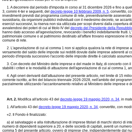
1. A decorrere dal periodo d'imposta in corso al 31 dicembre 2026 e fino a quello i
3, commi 4-ter e seguenti, del
decreto-legge 10 febbraio 2009, n. 5,
convertito, co
investimenti previsti dal programma comune di rete, preventivamente asseverato da
sussidiaria, da organismi pubblici individuati con il medesimo decreto, se accantona
esercizi successivi, la riserva non sia utilizzata per scopi diversi dalla copertura d
avvalendosi dei poteri di cui al titolo IV del
decreto del Presidente della Repubbli
hanno dato accesso all'agevolazione, revocando i benefici indebitamente fruiti. L'
patrimoniale comune o al patrimonio destinato all'affare trovano espressione in bi
comune di rete.
2. L'agevolazione di cui al comma 1 non si applica qualora la rete di imprese acqu
versamento del saldo delle imposte sui redditi dovute dalle imprese aderenti al contra
periodo d'imposta successivo l'acconto delle imposte dirette è calcolato assume
3. Con decreto del Ministro delle imprese e del made in Italy, di concerto con il M
stabiliti i criteri e le modalità di attuazione dell'agevolazione di cui al comma 1, 
4. Agli oneri derivanti dall'attuazione del presente articolo, nel limite di 15 mi
corrente iscritto, ai fini del bilancio triennale 2026-2028, nell'ambito del progra
parzialmente utilizzando l'accantonamento relativo al Ministero delle imprese e de
Art. 2.
Modifica all'articolo 43 del
decreto-legge 19 maggio 2020, n. 34,
in mate
1. All'articolo 43 del
decreto-legge 19 maggio 2020, n. 34,
convertito, con modif
«2. Il Fondo è finalizzato:
a) al salvataggio e alla ristrutturazione di imprese titolari di marchi storici di inte
numero di dipendenti superiore a 20, e delle società di capitali, aventi un numero di
comma 5 del presente articolo, ovvero di imprese che, indipendentemente dal nume