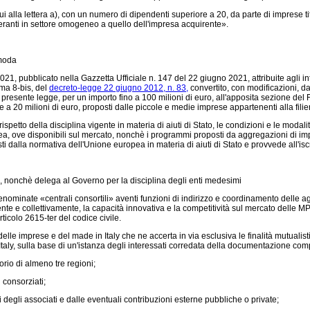
alla lettera a), con un numero di dipendenti superiore a 20, da parte di imprese titola
ranti in settore omogeneo a quello dell'impresa acquirente».
 moda
1, pubblicato nella Gazzetta Ufficiale n. 147 del 22 giugno 2021, attribuite agli int
mma 8-bis, del
decreto-legge 22 giugno 2012, n. 83,
convertito, con modificazioni, d
presente legge, per un importo fino a 100 milioni di euro, all'apposita sezione del F
 a 20 milioni di euro, proposti dalle piccole e medie imprese appartenenti alla fili
to della disciplina vigente in materia di aiuti di Stato, le condizioni e le modalità ch
europea, ove disponibili sul mercato, nonchè i programmi proposti da aggregazioni di i
ti dalla normativa dell'Unione europea in materia di aiuti di Stato e provvede all'iscr
ma, nonchè delega al Governo per la disciplina degli enti medesimi
nominate «centrali consortili» aventi funzioni di indirizzo e coordinamento delle a
ente e collettivamente, la capacità innovativa e la competitività sul mercato delle MPM
rticolo 2615-ter del codice civile.
delle imprese e del made in Italy che ne accerta in via esclusiva le finalità mutualist
aly, sulla base di un'istanza degli interessati corredata della documentazione comp
orio di almeno tre regioni;
 consorziati;
 degli associati e dalle eventuali contribuzioni esterne pubbliche o private;