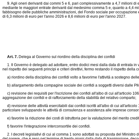
9. Agli oneri derivanti dai commi 5 e 6, pari complessivamente a 4,7 milioni di eu
mediante le maggiori entrate derivanti dal medesimo comma 5 e, quanto a 4,4 milio
fabbisogno delle pubbliche amministrazioni, del Fondo sociale per occupazione e f
di 6,3 milioni di euro per l'anno 2026 e 8,6 milioni di euro per l'anno 2027.
Art. 7.
Delega al Governo sul riordino della disciplina dei confidi
1. Il Governo è delegato ad adottare, entro dodici mesi dalla data di entrata in vig
nel rispetto dei seguenti principi e criteri direttivi, fermo restando il rispetto dell
a) riordino della disciplina dei confidi volto a favorirne l'attività a sostegno del
b) allargamento della compagine sociale dei confidi a soggetti diversi dalle PMI e
c) revisione dei requisiti per l'iscrizione dei confidi all'albo di cui all'articolo 10
aggregazione dei confidi e di rafforzamento della stabilità del relativo comparto;
d) revisione delle attività esercitabili dai confidi iscritti all'albo di cui all'articolo
particolare sviluppando le attività di consulenza e assistenza alle imprese consor
e) favorire la riduzione dei costi di istruttoria per la valutazione del merito credi
f) favorire l'integrazione interconsortile dei confidi.
2. I decreti legislativi di cui al comma 1 sono adottati su proposta del Ministro d
del parere, che è reso nel termine di trenta giorni dalla data di trasmissione, 