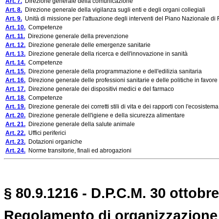
Art. 7.
Direzione generale della comunicazione
Art. 8.
Direzione generale della vigilanza sugli enti e degli organi collegiali
Art. 9.
Unità di missione per l'attuazione degli interventi del Piano Nazionale di 
Art. 10.
Competenze
Art. 11.
Direzione generale della prevenzione
Art. 12.
Direzione generale delle emergenze sanitarie
Art. 13.
Direzione generale della ricerca e dell'innovazione in sanità
Art. 14.
Competenze
Art. 15.
Direzione generale della programmazione e dell'edilizia sanitaria
Art. 16.
Direzione generale delle professioni sanitarie e delle politiche in favore
Art. 17.
Direzione generale dei dispositivi medici e del farmaco
Art. 18.
Competenze
Art. 19.
Direzione generale dei corretti stili di vita e dei rapporti con l'ecosistema
Art. 20.
Direzione generale dell'igiene e della sicurezza alimentare
Art. 21.
Direzione generale della salute animale
Art. 22.
Uffici periferici
Art. 23.
Dotazioni organiche
Art. 24.
Norme transitorie, finali ed abrogazioni
§ 80.9.1216 - D.P.C.M. 30 ottobre
Regolamento di organizzazione d