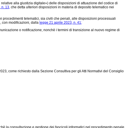
elative alla giustizia digitale») delle disposizioni di attuazione del codice di
 n. 13,
che detta ulteriori disposizioni in materia di deposito telematico nei
procedimenti telematici, sia civili che penali, alle disposizioni processuali
, con modificazioni, dalla
legge 21 aprile 2023, n. 41;
omunicazione o notificazione, nonchè i termini di transizione al nuovo regime di
023, come richiesto dalla Sezione Consultiva per gli Atti Normativi del Consiglio
nchè la consultazione e gestione dei fascicoli informatici nel procedimento penale