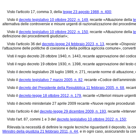
Visto l'articolo 17, comma 3, della
legge 23 agosto 1988, n. 400;
Visto il
decreto legislativo 10 ottobre 2022, n. 149,
recante «Attuazione della
l
alternativa delle controversie e misure urgenti di razionalizzazione dei procedimen
Visto il
decreto legislativo 10 ottobre 2022, n. 150,
recante «Attuazione della
l
definizione dei procedimenti giudiziari»;
Visto l'articolo 36 del
decreto-legge 24 febbraio 2023, n. 13,
recante «Disposizi
l'attuazione delle politiche di coesione e della politica agricola comune», convert
Visti il
regio decreto 28 ottobre 1940, n. 1443,
recante approvazione del codice d
Visti il
regio decreto 19 ottobre 1930, n. 1398,
recante approvazione del testo de
Visto il
decreto legislativo 28 luglio 1989, n. 271,
recante norme di attuazione, 
Visto il
decreto legislativo 7 marzo 2005, n. 82,
recante «Codice dell'amministra
Visto il
decreto del Presidente della Repubblica 11 febbraio 2005, n. 68,
recant
Visto il
decreto-legge 18 ottobre 2012, n. 179,
recante «Ulteriori misure urgenti
Visto il decreto ministeriale 27 aprile 2009 recante «Nuove regole procedurali rela
Visto l'articolo 4 del
decreto-legge 29 dicembre 2009, n. 193,
recante «Intervent
Visto l'art. 87, commi 1 e 3 del
decreto legislativo 10 ottobre 2022, n. 150;
Rilevata la necessità di definire le regole tecniche riguardanti il deposito, la 
Ministro della giustizia 21 febbraio 2011, n. 44,
e in ogni caso, assicurando la conf