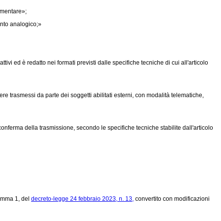
amentare»;
ento analogico;»
i ed è redatto nei formati previsti dalle specifiche tecniche di cui all'articolo
re trasmessi da parte dei soggetti abilitati esterni, con modalità telematiche,
conferma della trasmissione, secondo le specifiche tecniche stabilite dall'articolo
comma 1, del
decreto-legge 24 febbraio 2023, n. 13,
convertito con modificazioni