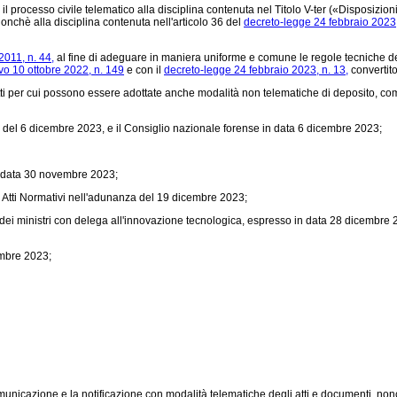
 processo civile telematico alla disciplina contenuta nel Titolo V-ter («Disposizioni r
onchè alla disciplina contenuta nell'articolo 36 del
decreto-legge 24 febbraio 2023,
2011, n. 44,
al fine di adeguare in maniera uniforme e comune le regole tecniche dei 
ivo 10 ottobre 2022, n. 149
e con il
decreto-legge 24 febbraio 2023, n. 13,
convertito
di atti per cui possono essere adottate anche modalità non telematiche di deposito, c
a del 6 dicembre 2023, e il Consiglio nazionale forense in data 6 dicembre 2023;
n data 30 novembre 2023;
 Atti Normativi nell'adunanza del 19 dicembre 2023;
dei ministri con delega all'innovazione tecnologica, espresso in data 28 dicembre 2
embre 2023;
omunicazione e la notificazione con modalità telematiche degli atti e documenti, no