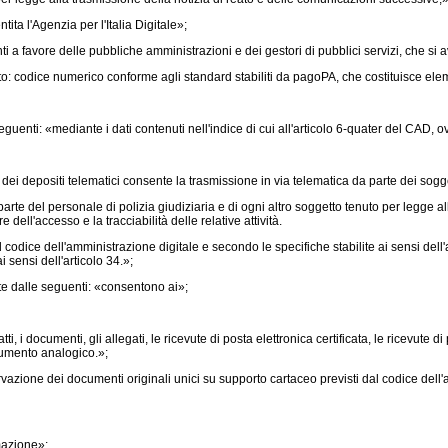
ita l'Agenzia per l'Italia Digitale»;
 a favore delle pubbliche amministrazioni e dei gestori di pubblici servizi, che si a
nto: codice numerico conforme agli standard stabiliti da pagoPA, che costituisce ele
guenti: «mediante i dati contenuti nell'indice di cui all'articolo 6-quater del CAD, ov
le dei depositi telematici consente la trasmissione in via telematica da parte dei sogg
arte del personale di polizia giudiziaria e di ogni altro soggetto tenuto per legge al
dell'accesso e la tracciabilità delle relative attività.
odice dell'amministrazione digitale e secondo le specifiche stabilite ai sensi dell'art
i sensi dell'articolo 34.»;
te dalle seguenti: «consentono ai»;
tti, i documenti, gli allegati, le ricevute di posta elettronica certificata, le ricev
cumento analogico.»;
azione dei documenti originali unici su supporto cartaceo previsti dal codice dell'
rmazione»;