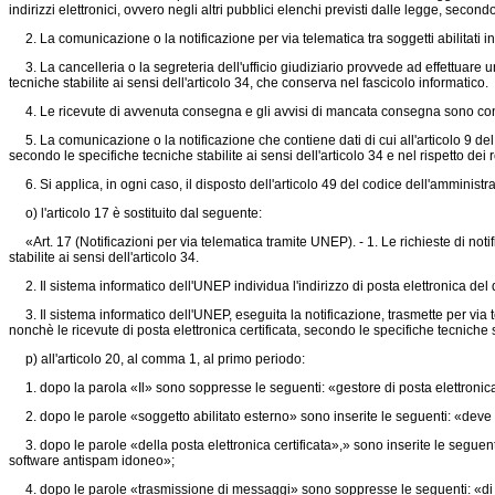
indirizzi elettronici, ovvero negli altri pubblici elenchi previsti dalle legge, secondo
2. La comunicazione o la notificazione per via telematica tra soggetti abilitati int
3. La cancelleria o la segreteria dell'ufficio giudiziario provvede ad effettuare u
tecniche stabilite ai sensi dell'articolo 34, che conserva nel fascicolo informatico.
4. Le ricevute di avvenuta consegna e gli avvisi di mancata consegna sono conse
5. La comunicazione o la notificazione che contiene dati di cui all'articolo 9 de
secondo le specifiche tecniche stabilite ai sensi dell'articolo 34 e nel rispetto dei re
6. Si applica, in ogni caso, il disposto dell'articolo 49 del codice dell'amministr
o) l'articolo 17 è sostituito dal seguente:
«Art. 17 (Notificazioni per via telematica tramite UNEP). - 1. Le richieste di notifi
stabilite ai sensi dell'articolo 34.
2. Il sistema informatico dell'UNEP individua l'indirizzo di posta elettronica del de
3. Il sistema informatico dell'UNEP, eseguita la notificazione, trasmette per via tel
nonchè le ricevute di posta elettronica certificata, secondo le specifiche tecniche st
p) all'articolo 20, al comma 1, al primo periodo:
1. dopo la parola «Il» sono soppresse le seguenti: «gestore di posta elettronica 
2. dopo le parole «soggetto abilitato esterno» sono inserite le seguenti: «deve d
3. dopo le parole «della posta elettronica certificata»,» sono inserite le seguenti:
software antispam idoneo»;
4. dopo le parole «trasmissione di messaggi» sono soppresse le seguenti: «di p