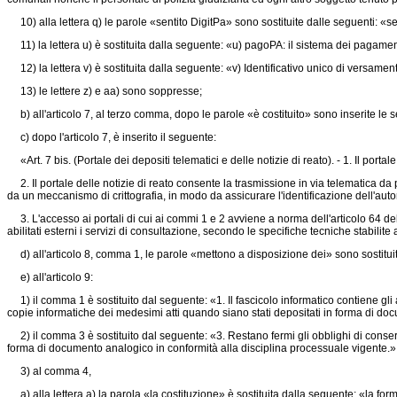
10) alla lettera q) le parole «sentito DigitPa» sono sostituite dalle seguenti: «sent
11) la lettera u) è sostituita dalla seguente: «u) pagoPA: il sistema dei pagamenti
12) la lettera v) è sostituita dalla seguente: «v) Identificativo unico di versame
13) le lettere z) e aa) sono soppresse;
b) all'articolo 7, al terzo comma, dopo le parole «è costituito» sono inserite le se
c) dopo l'articolo 7, è inserito il seguente:
«Art. 7 bis. (Portale dei depositi telematici e delle notizie di reato). - 1. Il porta
2. Il portale delle notizie di reato consente la trasmissione in via telematica da p
da un meccanismo di crittografia, in modo da assicurare l'identificazione dell'autore 
3. L'accesso ai portali di cui ai commi 1 e 2 avviene a norma dell'articolo 64 del c
abilitati esterni i servizi di consultazione, secondo le specifiche tecniche stabilite a
d) all'articolo 8, comma 1, le parole «mettono a disposizione dei» sono sostitui
e) all'articolo 9:
1) il comma 1 è sostituito dal seguente: «1. Il fascicolo informatico contiene gli a
copie informatiche dei medesimi atti quando siano stati depositati in forma di do
2) il comma 3 è sostituito dal seguente: «3. Restano fermi gli obblighi di conserv
forma di documento analogico in conformità alla disciplina processuale vigente.»
3) al comma 4,
a) alla lettera a) la parola «la costituzione» è sostituita dalla seguente: «la fo