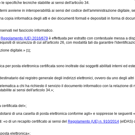
 le specifiche tecniche stabilite ai sensi dell'articolo 34.
erni avviene in interoperabilità ai sensi del codice dell'amministrazione digitale, sec
na copia informatica degli atti e dei documenti formati e depositati in forma di doc
rvati nel fascicolo informatico.
l
Regolamento (UE) 2016/679
è effettuata per estratto con contestuale messa a dispo
quisiti di sicurezza di cui all'articolo 26, con modalità tali da garantire l'identificazio
azione digitale.»
;
[1]
ca per posta elettronica certificata sono inoltrate dai soggetti abilitati interni ed es
stinatario dal registro generale degli indirizzi elettronici, ovvero da uno degli altri 
ematica a chi ha richiesto il servizio il documento informatico con la relazione di not
abilite ai sensi dell'articolo 34.»;
certificata del»;
otarsi di una casella di posta elettronica conforme agli» e soppresse le seguenti «,
 «o di un recapito certificato ai sensi del
Regolamento (UE) n. 910/2014
(eIDAS) c
osta elettronica»;