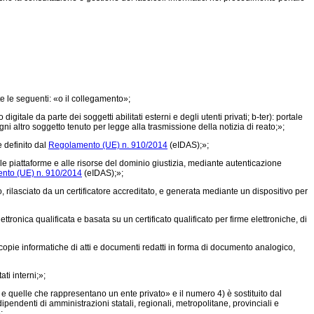
e le seguenti: «o il collegamento»;
gitale da parte dei soggetti abilitati esterni e degli utenti privati; b-ter): portale
 ogni altro soggetto tenuto per legge alla trasmissione della notizia di reato;»;
e definito dal
Regolamento (UE) n. 910/2014
(eIDAS);»;
 alle piattaforme e alle risorse del dominio giustizia, mediante autenticazione
nto (UE) n. 910/2014
(eIDAS);»;
 rilasciato da un certificatore accreditato, e generata mediante un dispositivo per
ttronica qualificata e basata su un certificato qualificato per firme elettroniche, di
 copie informatiche di atti e documenti redatti in forma di documento analogico,
ti interni;»;
 quelle che rappresentano un ente privato» e il numero 4) è sostituito dal
i dipendenti di amministrazioni statali, regionali, metropolitane, provinciali e
;