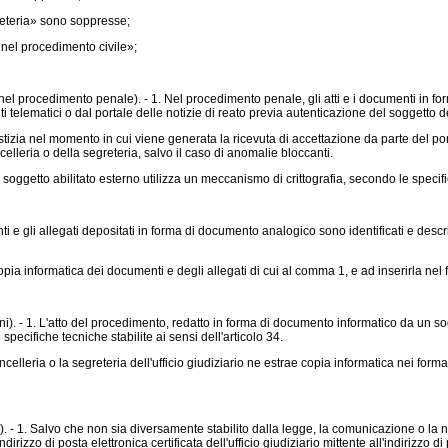
reteria» sono soppresse;
 «nel procedimento civile»;
nel procedimento penale). - 1. Nel procedimento penale, gli atti e i documenti in for
iti telematici o dal portale delle notizie di reato previa autenticazione del soggetto 
tizia nel momento in cui viene generata la ricevuta di accettazione da parte del port
celleria o della segreteria, salvo il caso di anomalie bloccanti.
 soggetto abilitato esterno utilizza un meccanismo di crittografia, secondo le specific
 gli allegati depositati in forma di documento analogico sono identificati e descritt
pia informatica dei documenti e degli allegati di cui al comma 1, e ad inserirla nel 
). - 1. L'atto del procedimento, redatto in forma di documento informatico da un sogge
 specifiche tecniche stabilite ai sensi dell'articolo 34.
ria o la segreteria dell'ufficio giudiziario ne estrae copia informatica nei formati 
). - 1. Salvo che non sia diversamente stabilito dalla legge, la comunicazione o la n
rizzo di posta elettronica certificata dell'ufficio giudiziario mittente all'indirizzo di