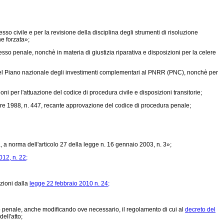
so civile e per la revisione della disciplina degli strumenti di risoluzione
ne forzata»;
sso penale, nonchè in materia di giustizia riparativa e disposizioni per la celere
 del Piano nazionale degli investimenti complementari al PNRR (PNC), nonchè per
ni per l'attuazione del codice di procedura civile e disposizioni transitorie;
re 1988, n. 447,
recante approvazione del codice di procedura penale;
, a norma dell'articolo 27 della
legge n. 16 gennaio 2003, n. 3»;
12, n. 22;
azioni dalla
legge 22 febbraio 2010 n. 24;
to penale, anche modificando ove necessario, il regolamento di cui al
decreto del
ell'atto;