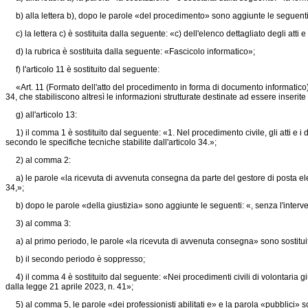
b) alla lettera b), dopo le parole «del procedimento» sono aggiunte le seguenti:
c) la lettera c) è sostituita dalla seguente: «c) dell'elenco dettagliato degli at
d) la rubrica è sostituita dalla seguente: «Fascicolo informatico»;
f) l'articolo 11 è sostituito dal seguente:
«Art. 11 (Formato dell'atto del procedimento in forma di documento informatico). - 
34, che stabiliscono altresì le informazioni strutturate destinate ad essere inserite n
g) all'articolo 13:
1) il comma 1 è sostituito dal seguente: «1. Nel procedimento civile, gli atti e i 
secondo le specifiche tecniche stabilite dall'articolo 34.»;
2) al comma 2:
a) le parole «la ricevuta di avvenuta consegna da parte del gestore di posta elettr
34,»;
b) dopo le parole «della giustizia» sono aggiunte le seguenti: «, senza l'interven
3) al comma 3:
a) al primo periodo, le parole «la ricevuta di avvenuta consegna» sono sostituit
b) il secondo periodo è soppresso;
4) il comma 4 è sostituito dal seguente: «Nei procedimenti civili di volontaria gi
dalla
legge 21 aprile 2023, n. 41»;
5) al comma 5, le parole «dei professionisti abilitati e» e la parola «pubblici» 