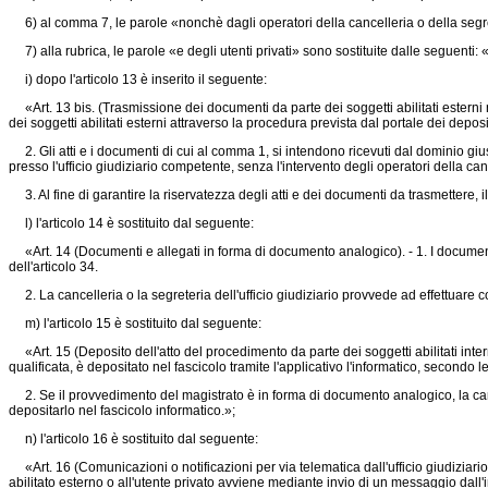
6) al comma 7, le parole «nonchè dagli operatori della cancelleria o della seg
7) alla rubrica, le parole «e degli utenti privati» sono sostituite dalle seguenti:
i) dopo l'articolo 13 è inserito il seguente:
«Art. 13 bis. (Trasmissione dei documenti da parte dei soggetti abilitati esterni 
dei soggetti abilitati esterni attraverso la procedura prevista dal portale dei depos
2. Gli atti e i documenti di cui al comma 1, si intendono ricevuti dal dominio gius
presso l'ufficio giudiziario competente, senza l'intervento degli operatori della can
3. Al fine di garantire la riservatezza degli atti e dei documenti da trasmettere, il
l) l'articolo 14 è sostituito dal seguente:
«Art. 14 (Documenti e allegati in forma di documento analogico). - 1. I documenti e
dell'articolo 34.
2. La cancelleria o la segreteria dell'ufficio giudiziario provvede ad effettuare co
m) l'articolo 15 è sostituito dal seguente:
«Art. 15 (Deposito dell'atto del procedimento da parte dei soggetti abilitati interni
qualificata, è depositato nel fascicolo tramite l'applicativo l'informatico, secondo le
2. Se il provvedimento del magistrato è in forma di documento analogico, la cancelle
depositarlo nel fascicolo informatico.»;
n) l'articolo 16 è sostituito dal seguente:
«Art. 16 (Comunicazioni o notificazioni per via telematica dall'ufficio giudiziario
abilitato esterno o all'utente privato avviene mediante invio di un messaggio dall'indi