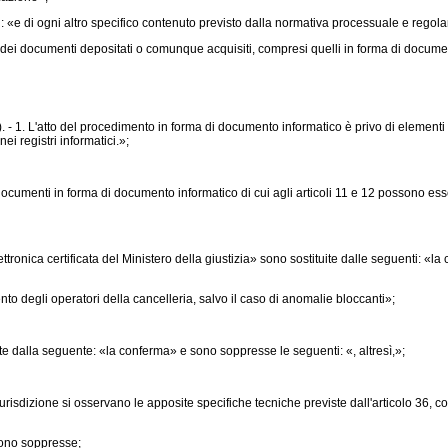
 «e di ogni altro specifico contenuto previsto dalla normativa processuale e regol
ti e dei documenti depositati o comunque acquisiti, compresi quelli in forma di docum
1. L'atto del procedimento in forma di documento informatico è privo di elementi attiv
ei registri informatici.»;
documenti in forma di documento informatico di cui agli articoli 11 e 12 possono esse
onica certificata del Ministero della giustizia» sono sostituite dalle seguenti: «la 
to degli operatori della cancelleria, salvo il caso di anomalie bloccanti»;
e dalla seguente: «la conferma» e sono soppresse le seguenti: «, altresì,»;
urisdizione si osservano le apposite specifiche tecniche previste dall'articolo 36, 
sono soppresse;