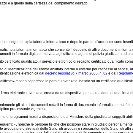
mezzo e a quello della certezza del compimento dell'atto.
e dalle seguenti: «piattaforma informatica» e dopo le parole «l'accesso» sono inserit
tici: piattaforma informatica che consente il deposito di atti e documenti in formato di
umenti in formato digitale riservata agli ufficiali e agenti di polizia giudiziaria ed a
 certificato qualificato: il servizio elettronico di recapito certificato qualificato com
so di identificazione dell'utente abilitato interno o esterno per l'accesso ai servizi,
autenticazione elettronica dal
decreto legislativo 7 marzo 2005, n. 82
e dal
Regolame
lificata» e sono soppresse le parole «avanzata, basata su un certificato qualificato,
 firma elettronica avanzata, creata da un dispositivo per la creazione di una firma ele
contenente gli atti e i documenti redatti in forma di documento informatico nonchè le
sciplina processuale vigente;»;
me di programmi messi a disposizione dal Ministero della giustizia ai soggetti abilita
eguenti: «, nonchè le persone fisiche che possono stare in giudizio personalmente e
e avvocature distrettuali dello Stato, gli avvocati e i procuratori dello Stato, gli altr
per legge alla trasmissione della notizia di reato e delle comunicazioni successive;»