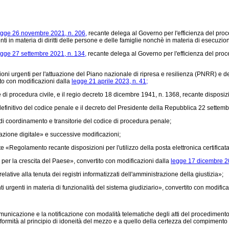
egge 26 novembre 2021, n. 206,
recante delega al Governo per l'efficienza del proces
ti in materia di diritti delle persone e delle famiglie nonchè in materia di esecuzio
egge 27 settembre 2021, n. 134,
recante delega al Governo per l'efficienza del proce
oni urgenti per l'attuazione del Piano nazionale di ripresa e resilienza (PNRR) e
ito con modificazioni dalla
legge 21 aprile 2023, n. 41;
i procedura civile, e il
regio decreto 18 dicembre 1941, n. 1368,
recante disposizio
finitivo del codice penale e il
decreto del Presidente della Repubblica 22 settemb
di coordinamento e transitorie del codice di procedura penale;
zione digitale» e successive modificazioni;
e «Regolamento recante disposizioni per l'utilizzo della posta elettronica certificata
 per la crescita del Paese», convertito con modificazioni dalla
legge 17 dicembre 20
tive alla tenuta dei registri informatizzati dell'amministrazione della giustizia»;
i urgenti in materia di funzionalità del sistema giudiziario», convertito con modific
comunicazione e la notificazione con modalità telematiche degli atti del procedimen
ormità al principio di idoneità del mezzo e a quello della certezza del compimento d