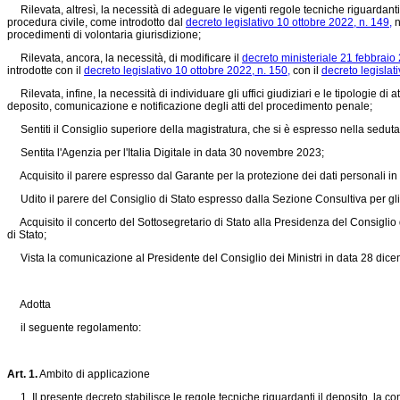
Rilevata, altresì, la necessità di adeguare le vigenti regole tecniche riguardanti il
procedura civile, come introdotto dal
decreto legislativo 10 ottobre 2022, n. 149,
n
procedimenti di volontaria giurisdizione;
Rilevata, ancora, la necessità, di modificare il
decreto ministeriale 21 febbraio 
introdotte con il
decreto legislativo 10 ottobre 2022, n. 150,
con il
decreto legislat
Rilevata, infine, la necessità di individuare gli uffici giudiziari e le tipologie 
deposito, comunicazione e notificazione degli atti del procedimento penale;
Sentiti il Consiglio superiore della magistratura, che si è espresso nella sedut
Sentita l'Agenzia per l'Italia Digitale in data 30 novembre 2023;
Acquisito il parere espresso dal Garante per la protezione dei dati personali i
Udito il parere del Consiglio di Stato espresso dalla Sezione Consultiva per gli
Acquisito il concerto del Sottosegretario di Stato alla Presidenza del Consiglio 
di Stato;
Vista la comunicazione al Presidente del Consiglio dei Ministri in data 28 dic
Adotta
il seguente regolamento:
Art. 1.
Ambito di applicazione
1. Il presente decreto stabilisce le regole tecniche riguardanti il deposito, la c