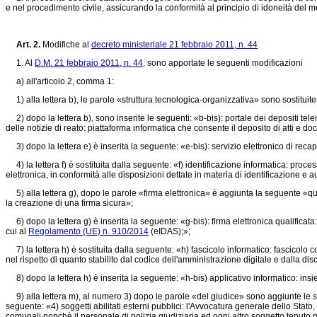
e nel procedimento civile, assicurando la conformità al principio di idoneità del 
Art. 2.
Modifiche al
decreto ministeriale 21 febbraio 2011, n. 44
1. Al
D.M. 21 febbraio 2011, n. 44,
sono apportate le seguenti modificazioni
a) all'articolo 2, comma 1:
1) alla lettera b), le parole «struttura tecnologica-organizzativa» sono sostituit
2) dopo la lettera b), sono inserite le seguenti: «b-bis): portale dei depositi telema
delle notizie di reato: piattaforma informatica che consente il deposito di atti e doc
3) dopo la lettera e) è inserita la seguente: «e-bis): servizio elettronico di recapito
4) la lettera f) è sostituita dalla seguente: «f) identificazione informatica: proces
elettronica, in conformità alle disposizioni dettate in materia di identificazione e 
5) alla lettera g), dopo le parole «firma elettronica» è aggiunta la seguente «qua
la creazione di una firma sicura»;
6) dopo la lettera g) è inserita la seguente: «g-bis): firma elettronica qualificata:
cui al
Regolamento (UE) n. 910/2014
(eIDAS);»;
7) la lettera h) è sostituita dalla seguente: «h) fascicolo informatico: fascicolo 
nel rispetto di quanto stabilito dal codice dell'amministrazione digitale e dalla di
8) dopo la lettera h) è inserita la seguente: «h-bis) applicativo informatico: insie
9) alla lettera m), al numero 3) dopo le parole «del giudice» sono aggiunte le s
seguente: «4) soggetti abilitati esterni pubblici: l'Avvocatura generale dello Stato, l
comunali nonchè il personale di polizia giudiziaria ed ogni altro soggetto tenuto 