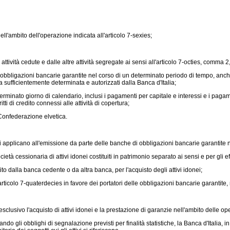
'ambito dell'operazione indicata all'articolo 7-sexies;
ttività cedute e dalle altre attività segregate ai sensi all'articolo 7-octies, comma 
bligazioni bancarie garantite nel corso di un determinato periodo di tempo, anche pl
ura sufficientemente determinata e autorizzati dalla Banca d'Italia;
rminato giorno di calendario, inclusi i pagamenti per capitale e interessi e i pagame
ti di credito connessi alle attività di copertura;
Confederazione elvetica.
si applicano all'emissione da parte delle banche di obbligazioni bancarie garantite 
cessionaria di attivi idonei costituiti in patrimonio separato ai sensi e per gli effet
 dalla banca cedente o da altra banca, per l'acquisto degli attivi idonei;
icolo 7-quaterdecies in favore dei portatori delle obbligazioni bancarie garantite, n
clusivo l'acquisto di attivi idonei e la prestazione di garanzie nell'ambito delle ope
ando gli obblighi di segnalazione previsti per finalità statistiche, la Banca d'Italia,