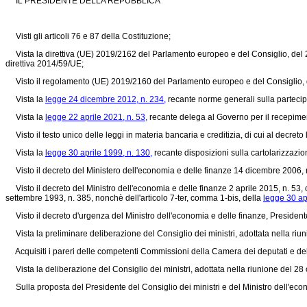
IL PRESIDENTE DELLA REPUBBLICA
Visti gli articoli 76 e 87 della Costituzione;
Vista la
direttiva (UE) 2019/2162
del Parlamento europeo e del Consiglio, del 27
direttiva 2014/59/UE;
Visto il
regolamento (UE) 2019/2160
del Parlamento europeo e del Consiglio, 
Vista la
legge 24 dicembre 2012, n. 234,
recante norme generali sulla partecipa
Vista la
legge 22 aprile 2021, n. 53,
recante delega al Governo per il recepimento
Visto il testo unico delle leggi in materia bancaria e creditizia, di cui al decreto
Vista la
legge 30 aprile 1999, n. 130,
recante disposizioni sulla cartolarizzazion
Visto il decreto del Ministero dell'economia e delle finanze 14 dicembre 2006, n.
Visto il decreto del Ministro dell'economia e delle finanze 2 aprile 2015, n. 53,
settembre 1993, n. 385, nonchè dell'articolo 7-ter, comma 1-bis, della
legge 30 ap
Visto il decreto d'urgenza del Ministro dell'economia e delle finanze, Presidente d
Vista la preliminare deliberazione del Consiglio dei ministri, adottata nella riun
Acquisiti i pareri delle competenti Commissioni della Camera dei deputati e de
Vista la deliberazione del Consiglio dei ministri, adottata nella riunione del 28
Sulla proposta del Presidente del Consiglio dei ministri e del Ministro dell'econom