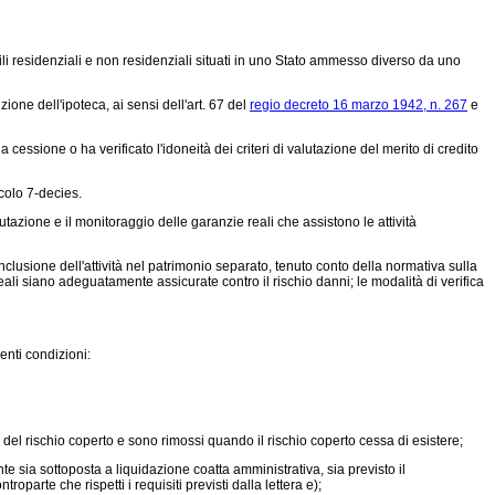
ili residenziali e non residenziali situati in uno Stato ammesso diverso da uno
ione dell'ipoteca, ai sensi dell'art. 67 del
regio decreto 16 marzo 1942, n. 267
e
cessione o ha verificato l'idoneità dei criteri di valutazione del merito di credito
icolo 7-decies.
tazione e il monitoraggio delle garanzie reali che assistono le attività
nclusione dell'attività nel patrimonio separato, tenuto conto della normativa sulla
eali siano adeguatamente assicurate contro il rischio danni; le modalità di verifica
uenti condizioni:
à del rischio coperto e sono rimossi quando il rischio coperto cessa di esistere;
e sia sottoposta a liquidazione coatta amministrativa, sia previsto il
roparte che rispetti i requisiti previsti dalla lettera e);