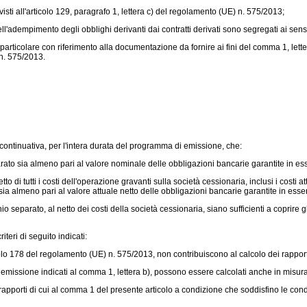
sti all'articolo 129, paragrafo 1, lettera c) del
regolamento (UE) n. 575/2013;
ell'adempimento degli obblighi derivanti dai contratti derivati sono segregati ai sens
rticolare con riferimento alla documentazione da fornire ai fini del comma 1, lettera 
n. 575/2013.
 continuativa, per l'intera durata del programma di emissione, che:
rato sia almeno pari al valore nominale delle obbligazioni bancarie garantite in es
tto di tutti i costi dell'operazione gravanti sulla società cessionaria, inclusi i costi 
sia almeno pari al valore attuale netto delle obbligazioni bancarie garantite in esse
onio separato, al netto dei costi della società cessionaria, siano sufficienti a coprire 
teri di seguito indicati:
colo 178 del
regolamento (UE) n. 575/2013,
non contribuiscono al calcolo dei rapport
issione indicati al comma 1, lettera b), possono essere calcolati anche in misura f
 rapporti di cui al comma 1 del presente articolo a condizione che soddisfino le condi