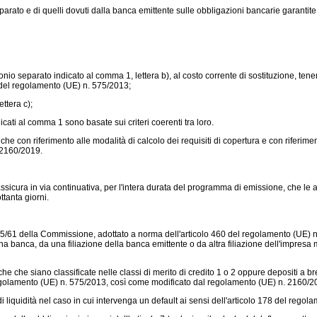
parato e di quelli dovuti dalla banca emittente sulle obbligazioni bancarie garantite i
nio separato indicato al comma 1, lettera b), al costo corrente di sostituzione, tenend
 del
regolamento (UE) n. 575/2013;
ttera c);
ati al comma 1 sono basate sui criteri coerenti tra loro.
e con riferimento alle modalità di calcolo dei requisiti di copertura e con riferimen
 2160/2019.
assicura in via continuativa, per l'intera durata del programma di emissione, che le 
ttanta giorni.
15/61
della Commissione, adottato a norma dell'articolo 460 del
regolamento (UE) n
a banca, da una filiazione della banca emittente o da altra filiazione dell'impresa
 che siano classificate nelle classi di merito di credito 1 o 2 oppure depositi a br
golamento (UE) n. 575/2013,
così come modificato dal
regolamento (UE) n. 2160/2
liquidità nel caso in cui intervenga un default ai sensi dell'articolo 178 del
regola