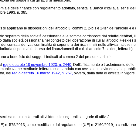
toria dei soggetti cui gli attivi si riferiscono.
nomia e delle finanze con regolamento adottato, sentita la Banca d'Italia, ai sensi de
embre 1993, n. 385.
es si applicano le disposizioni dell'articolo 3, commi 2, 2-bis e 2-ter, dell'articolo 4
io separato della società cessionaria e le somme corrisposte dai relativi debitori, il d
 dalla società cessionaria nel contesto dell'operazione di cui all'articolo 7-sexies s
i contratti derivati con finalità di copertura dei rischi insiti nelle attività incluse nel
ritaria rispetto al rimborso dei finanziamenti di cui all'articolo 7-sexies, lettera b).
ano a beneficio dei soggetti indicati al comma 2 del presente articolo.
el
regio decreto 18 novembre 1923, n. 2440.
Dell'affidamento o trasferimento delle fu
municazione mediante lettera raccomandata con avviso di ricevimento alle pubbliche
mma, del
regio decreto 16 marzo 1942, n. 267,
ovvero, dalla data di entrata in vigore
-sexies sono considerati attivi idonei le seguenti categorie di attività:
E) n. 575/2013,
come modificato dal
regolamento (UE) n. 2160/2019,
a condizione c