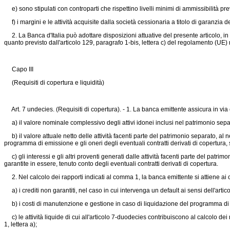
e) sono stipulati con controparti che rispettino livelli minimi di ammissibilità previ
f) i margini e le attività acquisite dalla società cessionaria a titolo di garanzia d
2. La Banca d'Italia può adottare disposizioni attuative del presente articolo, in pa
quanto previsto dall'articolo 129, paragrafo 1-bis, lettera c) del
regolamento (UE) 
Capo III
(Requisiti di copertura e liquidità)
Art. 7 undecies. (Requisiti di copertura). - 1. La banca emittente assicura in via
a) il valore nominale complessivo degli attivi idonei inclusi nel patrimonio sepa
b) il valore attuale netto delle attività facenti parte del patrimonio separato, al ne
programma di emissione e gli oneri degli eventuali contratti derivati di copertura, 
c) gli interessi e gli altri proventi generati dalle attività facenti parte del patrim
garantite in essere, tenuto conto degli eventuali contratti derivati di copertura.
2. Nel calcolo dei rapporti indicati al comma 1, la banca emittente si attiene ai cri
a) i crediti non garantiti, nel caso in cui intervenga un default ai sensi dell'arti
b) i costi di manutenzione e gestione in caso di liquidazione del programma di em
c) le attività liquide di cui all'articolo 7-duodecies contribuiscono al calcolo dei
1, lettera a);