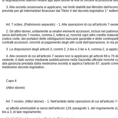
di segnalazione ulteriori relativi agli attivi idonei al fine di censire la posizione debi
3. Alla società cessionaria si applicano, nei limiti stabiliti dal Ministro dell'eco
previste per gli intermediari finanziari dal Titolo V del decreto legislativo 1° sett
Art. 7 octies. (Patrimonio separato). - 1. Alle operazioni di cui all'articolo 7-sexi
2. Gli attivi idonei, unitamente ai relativi elementi accessori, inclusi nel patrimon
sensi dell'articolo 7-novies, comma 2, lettera a), nonchè ogni altro credito maturato
codice civile, dei portatori delle obbligazioni bancarie garantite e delle controparti de
contratti accessori, nonchè al pagamento degli altri costi dell'operazione, in via prio
3. Le disposizioni degli articoli 3, commi 2, 2-bis e 2-ter e 4, comma 2, si applic
4. Alle cessioni di cui all'articolo 7-sexies non si applicano gli articoli 69 e 70 d
cedente, è dato avviso mediante pubblicazione nella Gazzetta ufficiale nonchè co
alla garanzia prestata dalla medesima società si applica l'articolo 67, quarto co
medesimo decreto legislativo.
Capo II
(Attivi idonei)
Art. 7 novies. (Attivi idonei). - 1. Nell'ambito delle operazioni di cui all'articolo 7
a) attività ammissibili ai sensi dell'articolo 129, paragrafo 1, del
regolamento (U
bis a 3, di tale regolamento;