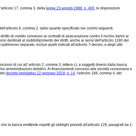
ll'articolo 17, comma 3, della
legge 23 agosto 1988, n. 400,
le disposizioni
 e dell'articolo 6, comma 2, salvo quanto specificato nei commi seguenti.
iritto di credito connesso ai contratti di assicurazione contro il rischio danni ai
ono destinati al soddisfacimento dei diritti, anche ai sensi dell'articolo 1180 del
 patrimonio separato, inclusi quelli indicati all'articolo 7-decies, e degli altri
nzioni di cui all' articolo 2, comma 3, lettera c), a soggetti diversi dalla banca
 amministrazioni debitrici. Ai finanziamenti concessi alla società cessionaria e
 del
decreto legislativo 12 gennaio 2019, n. 14,
l'articolo 166, comma 4, del
he la banca emittente rispetti gli obblighi previsti all'articolo 129, paragrafi da 1-