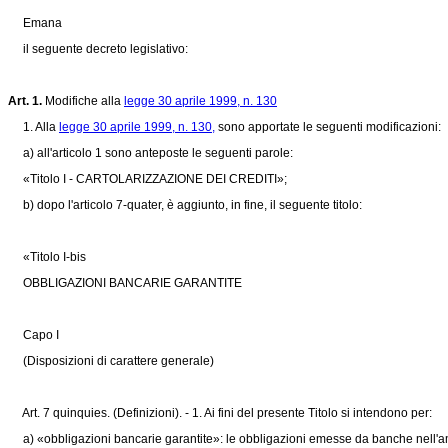
Emana
il seguente decreto legislativo:
Art. 1.
Modifiche alla
legge 30 aprile 1999, n. 130
1. Alla
legge 30 aprile 1999, n. 130,
sono apportate le seguenti modificazioni:
a) all'articolo 1 sono anteposte le seguenti parole:
«Titolo I - CARTOLARIZZAZIONE DEI CREDITI»;
b) dopo l'articolo 7-quater, è aggiunto, in fine, il seguente titolo:
«Titolo I-bis
OBBLIGAZIONI BANCARIE GARANTITE
Capo I
(Disposizioni di carattere generale)
Art. 7 quinquies. (Definizioni). - 1. Ai fini del presente Titolo si intendono per:
a) «obbligazioni bancarie garantite»: le obbligazioni emesse da banche nell'ambi