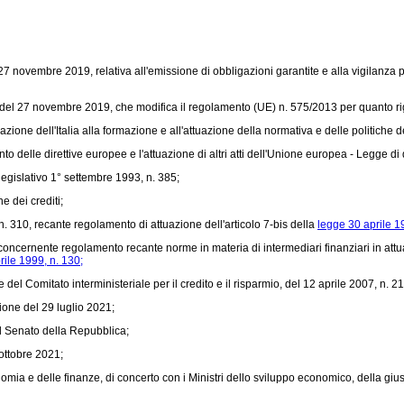
 novembre 2019, relativa all'emissione di obbligazioni garantite e alla vigilanza p
del 27 novembre 2019, che modifica il
regolamento (UE) n. 575/2013
per quanto ri
zione dell'Italia alla formazione e all'attuazione della normativa e delle politiche 
 delle direttive europee e l'attuazione di altri atti dell'Unione europea -
Legge di
 legislativo 1° settembre 1993, n. 385;
e dei crediti;
 310, recante regolamento di attuazione dell'articolo 7-bis della
legge 30 aprile 1
 concernente regolamento recante norme in materia di intermediari finanziari in attu
rile 1999, n. 130;
el Comitato interministeriale per il credito e il risparmio, del 12 aprile 2007, n. 21
ione del 29 luglio 2021;
l Senato della Repubblica;
 ottobre 2021;
ia e delle finanze, di concerto con i Ministri dello sviluppo economico, della giust