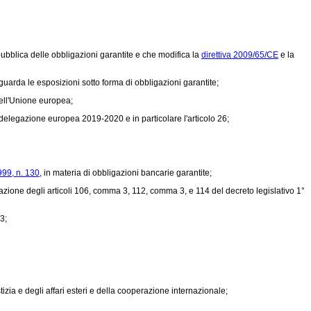
ubblica delle obbligazioni garantite e che modifica la
direttiva 2009/65/CE
e la
guarda le esposizioni sotto forma di obbligazioni garantite;
dell'Unione europea;
 delegazione europea 2019-2020
e in particolare l'articolo 26;
999, n. 130,
in materia di obbligazioni bancarie garantite;
azione degli articoli 106, comma 3, 112, comma 3, e 114 del decreto legislativo 1°
3;
izia e degli affari esteri e della cooperazione internazionale;