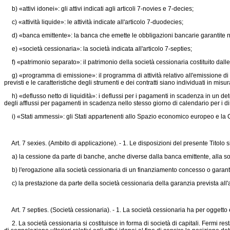
b) «attivi idonei»: gli attivi indicati agli articoli 7-novies e 7-decies;
c) «attività liquide»: le attività indicate all'articolo 7-duodecies;
d) «banca emittente»: la banca che emette le obbligazioni bancarie garantite nell
e) «società cessionaria»: la società indicata all'articolo 7-septies;
f) «patrimonio separato»: il patrimonio della società cessionaria costituito dalle a
g) «programma di emissione»: il programma di attività relativo all'emissione di ob
previsti e le caratteristiche degli strumenti e dei contratti siano individuati in mis
h) «deflusso netto di liquidità»: i deflussi per i pagamenti in scadenza in un dete
degli afflussi per pagamenti in scadenza nello stesso giorno di calendario per i dirit
i) «Stati ammessi»: gli Stati appartenenti allo Spazio economico europeo e la 
Art. 7 sexies. (Ambito di applicazione). - 1. Le disposizioni del presente Titolo 
a) la cessione da parte di banche, anche diverse dalla banca emittente, alla società 
b) l'erogazione alla società cessionaria di un finanziamento concesso o garantito
c) la prestazione da parte della società cessionaria della garanzia prevista all'art
Art. 7 septies. (Società cessionaria). - 1. La società cessionaria ha per oggetto es
2. La società cessionaria si costituisce in forma di società di capitali. Fermi rest