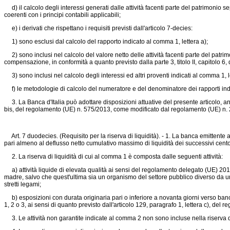
d) il calcolo degli interessi generati dalle attività facenti parte del patrimonio se
coerenti con i principi contabili applicabili;
e) i derivati che rispettano i requisiti previsti dall'articolo 7-decies:
1) sono esclusi dal calcolo del rapporto indicato al comma 1, lettera a);
2) sono inclusi nel calcolo del valore netto delle attività facenti parte del patrimo
compensazione, in conformità a quanto previsto dalla parte 3, titolo II, capitolo 6,
3) sono inclusi nel calcolo degli interessi ed altri proventi indicati al comma 1, le
f) le metodologie di calcolo del numeratore e del denominatore dei rapporti indic
3. La Banca d'Italia può adottare disposizioni attuative del presente articolo, anch
bis, del
regolamento (UE) n. 575/2013,
come modificato dal
regolamento (UE) n.
Art. 7 duodecies. (Requisito per la riserva di liquidità). - 1. La banca emittente 
pari almeno al deflusso netto cumulativo massimo di liquidità dei successivi cento
2. La riserva di liquidità di cui al comma 1 è composta dalle seguenti attività:
a) attività liquide di elevata qualità ai sensi del
regolamento delegato (UE) 20
madre, salvo che quest'ultima sia un organismo del settore pubblico diverso da un
stretti legami;
b) esposizioni con durata originaria pari o inferiore a novanta giorni verso banche
1, 2 o 3, ai sensi di quanto previsto dall'articolo 129, paragrafo 1, lettera c), del
re
3. Le attività non garantite indicate al comma 2 non sono incluse nella riserva di 