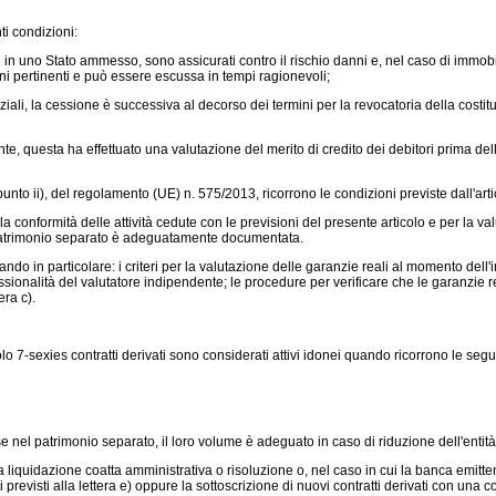
ti condizioni:
i in uno Stato ammesso, sono assicurati contro il rischio danni e, nel caso di immob
ni pertinenti e può essere escussa in tempi ragionevoli;
ali, la cessione è successiva al decorso dei termini per la revocatoria della costituz
, questa ha effettuato una valutazione del merito di credito dei debitori prima della 
punto ii), del
regolamento (UE) n. 575/2013,
ricorrono le condizioni previste dall'art
onformità delle attività cedute con le previsioni del presente articolo e per la valu
el patrimonio separato è adeguatamente documentata.
o in particolare: i criteri per la valutazione delle garanzie reali al momento dell'i
essionalità del valutatore indipendente; le procedure per verificare che le garanzie r
era c).
colo 7-sexies contratti derivati sono considerati attivi idonei quando ricorrono le seg
se nel patrimonio separato, il loro volume è adeguato in caso di riduzione dell'entit
iquidazione coatta amministrativa o risoluzione o, nel caso in cui la banca emittent
 previsti alla lettera e) oppure la sottoscrizione di nuovi contratti derivati con una cont