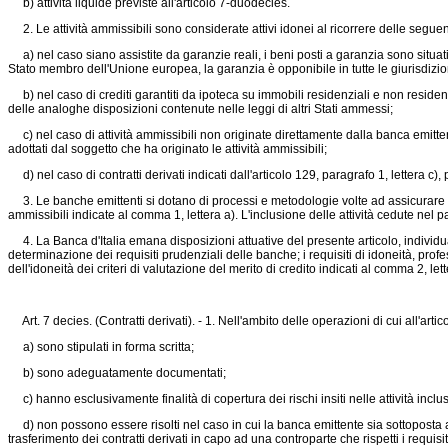
b) attività liquide previste all'articolo 7-duodecies.
2. Le attività ammissibili sono considerate attivi idonei al ricorrere delle seguen
a) nel caso siano assistite da garanzie reali, i beni posti a garanzia sono situat
Stato membro dell'Unione europea, la garanzia è opponibile in tutte le giurisdizio
b) nel caso di crediti garantiti da ipoteca su immobili residenziali e non residenzi
delle analoghe disposizioni contenute nelle leggi di altri Stati ammessi;
c) nel caso di attività ammissibili non originate direttamente dalla banca emittente
adottati dal soggetto che ha originato le attività ammissibili;
d) nel caso di contratti derivati indicati dall'articolo 129, paragrafo 1, lettera c), 
3. Le banche emittenti si dotano di processi e metodologie volte ad assicurare la c
ammissibili indicate al comma 1, lettera a). L'inclusione delle attività cedute n
4. La Banca d'Italia emana disposizioni attuative del presente articolo, individuand
determinazione dei requisiti prudenziali delle banche; i requisiti di idoneità, prof
dell'idoneità dei criteri di valutazione del merito di credito indicati al comma 2, lett
Art. 7 decies. (Contratti derivati). - 1. Nell'ambito delle operazioni di cui all'arti
a) sono stipulati in forma scritta;
b) sono adeguatamente documentati;
c) hanno esclusivamente finalità di copertura dei rischi insiti nelle attività inclu
d) non possono essere risolti nel caso in cui la banca emittente sia sottoposta a l
trasferimento dei contratti derivati in capo ad una controparte che rispetti i requisiti