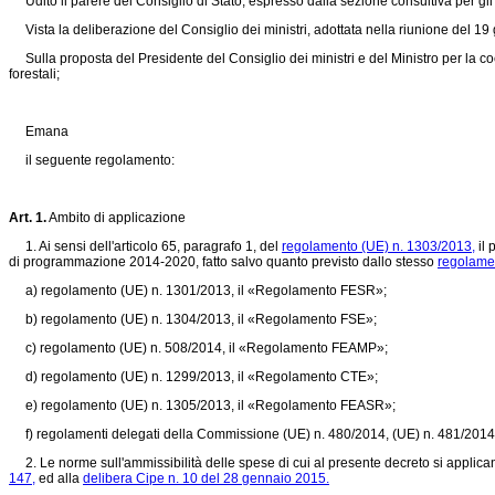
Udito il parere del Consiglio di Stato, espresso dalla sezione consultiva per gli 
Vista la deliberazione del Consiglio dei ministri, adottata nella riunione del 1
Sulla proposta del Presidente del Consiglio dei ministri e del Ministro per la coesi
forestali;
Emana
il seguente regolamento:
Art. 1.
Ambito di applicazione
1. Ai sensi dell'articolo 65, paragrafo 1, del
regolamento (UE) n. 1303/2013,
il 
di programmazione 2014-2020, fatto salvo quanto previsto dallo stesso
regolame
a)
regolamento (UE) n. 1301/2013,
il «Regolamento FESR»;
b)
regolamento (UE) n. 1304/2013,
il «Regolamento FSE»;
c)
regolamento (UE) n. 508/2014,
il «Regolamento FEAMP»;
d)
regolamento (UE) n. 1299/2013,
il «Regolamento CTE»;
e)
regolamento (UE) n. 1305/2013,
il «Regolamento FEASR»;
f) regolamenti delegati della Commissione (UE) n. 480/2014, (UE) n. 481/2014
2. Le norme sull'ammissibilità delle spese di cui al presente decreto si appli
147,
ed alla
delibera Cipe n. 10 del 28 gennaio 2015.