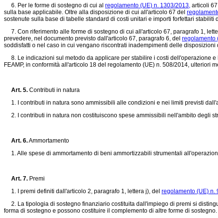
6. Per le forme di sostegno di cui al
regolamento (UE) n. 1303/2013,
articoli 67
sulla base applicabile. Oltre alla disposizione di cui all'articolo 67 del
regolament
sostenute sulla base di tabelle standard di costi unitari e importi forfettari stabil
7. Con riferimento alle forme di sostegno di cui all'articolo 67, paragrafo 1, letter
prevedere, nel documento previsto dall'articolo 67, paragrafo 6, del
regolamento 
soddisfatti o nel caso in cui vengano riscontrati inadempimenti delle disposizioni di
8. Le indicazioni sul metodo da applicare per stabilire i costi dell'operazione e
FEAMP, in conformità all'articolo 18 del
regolamento (UE) n. 508/2014,
ulteriori m
Art. 5.
Contributi in natura
1. I contributi in natura sono ammissibili alle condizioni e nei limiti previsti dall'
2. I contributi in natura non costituiscono spese ammissibili nell'ambito degli stru
Art. 6.
Ammortamento
1. Alle spese di ammortamento di beni ammortizzabili strumentali all'operazione, 
Art. 7.
Premi
1. I premi definiti dall'articolo 2, paragrafo 1, lettera j), del
regolamento (UE) n.
2. La tipologia di sostegno finanziario costituita dall'impiego di premi si distingu
forma di sostegno e possono costituire il complemento di altre forme di sostegno.