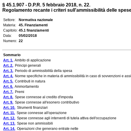
§ 45.1.907 - D.P.R. 5 febbraio 2018, n. 22.
Regolamento recante i criteri sull'ammissibilità delle spese 
Settore:
Normativa nazionale
Materia:
45. Finanziamenti
Capitolo:
45.1 finanziamenti
Data:
05/02/2018
Numero:
22
Sommario
Art. 1.
Ambito di applicazione
Art. 2.
Principi generali
Art. 3.
Periodo di ammissibilità della spesa
Art. 4.
Norme specifiche in materia di ammissibilità in caso di sovvenzioni e ass
Art. 5.
Contributi in natura
Art. 6.
Ammortamento
Art. 7.
Premi
Art. 8.
Spese connesse al credito d'imposta
Art. 9.
Spese connesse all'esonero contributivo
Art. 10.
Strumenti finanziari
Art. 11.
Spese connesse all'operazione
Art. 12.
Spese connesse agli interventi di tutela attiva dell'occupazione
Art. 13.
Spese non ammissibili
Art. 14.
Operazioni che generano entrate nette