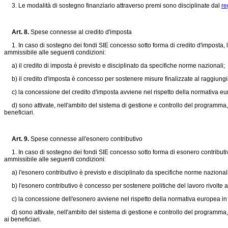
3. Le modalità di sostegno finanziario attraverso premi sono disciplinate dal
re
Art. 8.
Spese connesse al credito d'imposta
1. In caso di sostegno dei fondi SIE concesso sotto forma di credito d'imposta, l
ammissibile alle seguenti condizioni:
a) il credito di imposta è previsto e disciplinato da specifiche norme nazionali;
b) il credito d'imposta è concesso per sostenere misure finalizzate al raggiungim
c) la concessione del credito d'imposta avviene nel rispetto della normativa euro
d) sono attivate, nell'ambito del sistema di gestione e controllo del programma, ve
beneficiari.
Art. 9.
Spese connesse all'esonero contributivo
1. In caso di sostegno dei fondi SIE concesso sotto forma di esonero contributivo
ammissibile alle seguenti condizioni:
a) l'esonero contributivo è previsto e disciplinato da specifiche norme nazionali
b) l'esonero contributivo è concesso per sostenere politiche del lavoro rivolte al
c) la concessione dell'esonero avviene nel rispetto della normativa europea in ma
d) sono attivate, nell'ambito del sistema di gestione e controllo del programma, ve
ai beneficiari.