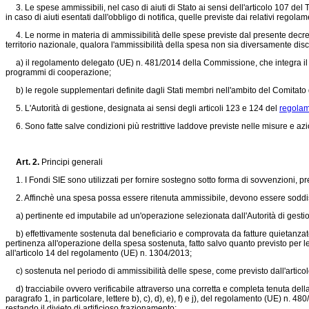
3. Le spese ammissibili, nel caso di aiuti di Stato ai sensi dell'articolo 107 de
in caso di aiuti esentati dall'obbligo di notifica, quelle previste dai relativi regol
4. Le norme in materia di ammissibilità delle spese previste dal presente decret
territorio nazionale, qualora l'ammissibilità della spesa non sia diversamente disci
a) il
regolamento delegato (UE) n. 481/2014
della Commissione, che integra i
programmi di cooperazione;
b) le regole supplementari definite dagli Stati membri nell'ambito del Comitato
5. L'Autorità di gestione, designata ai sensi degli articoli 123 e 124 del
regolam
6. Sono fatte salve condizioni più restrittive laddove previste nelle misure e azi
Art. 2.
Principi generali
1. I Fondi SIE sono utilizzati per fornire sostegno sotto forma di sovvenzioni, pr
2. Affinchè una spesa possa essere ritenuta ammissibile, devono essere soddisfatt
a) pertinente ed imputabile ad un'operazione selezionata dall'Autorità di gestio
b) effettivamente sostenuta dal beneficiario e comprovata da fatture quietanzate
pertinenza all'operazione della spesa sostenuta, fatto salvo quanto previsto per le f
all'articolo 14 del
regolamento (UE) n. 1304/2013;
c) sostenuta nel periodo di ammissibilità delle spese, come previsto dall'articol
d) tracciabile ovvero verificabile attraverso una corretta e completa tenuta della 
paragrafo 1, in particolare, lettere b), c), d), e), f) e j), del
regolamento (UE) n. 480
restando il divieto di artificioso frazionamento;