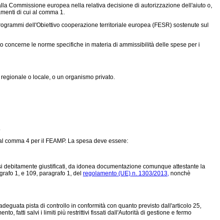
alla Commissione europea nella relativa decisione di autorizzazione dell'aiuto o,
olamenti di cui al comma 1.
programmi dell'Obiettivo cooperazione territoriale europea (FESR) sostenute sul
concerne le norme specifiche in materia di ammissibilità delle spese per i
regionale o locale, o un organismo privato.
.
to al comma 4 per il FEAMP. La spesa deve essere:
asi debitamente giustificati, da idonea documentazione comunque attestante la
agrafo 1, e 109, paragrafo 1, del
regolamento (UE) n. 1303/2013,
nonchè
deguata pista di controllo in conformità con quanto previsto dall'articolo 25,
, fatti salvi i limiti più restrittivi fissati dall'Autorità di gestione e fermo