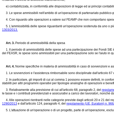
e) contabilizzata, in conformità alle disposizioni di legge ed ai principi contabili 
3. Le spese ammissibili nell'ambito di un'operazione di partenariato pubblico-pri
4. Con riguardo alle operazioni a valere sul FEAMP che non comportano spese del
5. L'ammissibilità delle spese riguardanti un'operazione sostenuta da uno o più Fo
1303/2013.
Art. 3.
Periodo di ammissibilità della spesa
1. Il periodo di ammissibilità delle spese ad una partecipazione dei Fondi SIE è 
del FEASR, le spese sono ammissibili per una partecipazione solo se l'aiuto in qu
Art. 4.
Norme specifiche in materia di ammissibilità in caso di sovvenzioni e a
1. Le sovvenzioni e l'assistenza rimborsabile sono disciplinate dall'articolo 67
2. In particolare, gli importi di cui al comma 1 possono essere definiti, in conformit
stabiliti per altri programmi operativi per tipologie analoghe di operazioni e benefic
3. Relativamente alla previsione di cui all'articolo 68, paragrafo 2, del
regolame
le tasse e i contributi previdenziali e assicurativi a carico dei lavoratori, nonchè dag
4. Alle operazioni rientranti nelle categorie previste dagli articoli 20 e 21 del
re
1290/2013
e dall'articolo 124, paragrafo 4, del
regolamento (UE, Euratom) n. 966
5. L'attuazione di un'operazione o di un progetto, parte di un'operazione, esclusiv