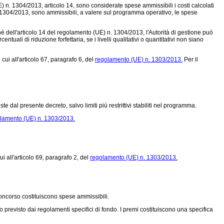
) n. 1304/2013,
articolo 14, sono considerate spese ammissibili i costi calcolati
 1304/2013,
sono ammissibili, a valere sul programma operativo, le spese
 dell'articolo 14 del
regolamento (UE) n. 1304/2013,
l'Autorità di gestione può
uali di riduzione forfettaria, se i livelli qualitativi o quantitativi non siano
ui all'articolo 67, paragrafo 6, del
regolamento (UE) n. 1303/2013.
Per il
te dal presente decreto, salvo limiti più restrittivi stabiliti nel programma.
lamento (UE) n. 1303/2013.
 all'articolo 69, paragrafo 2, del
regolamento (UE) n. 1303/2013.
 concorso costituiscono spese ammissibili.
o previsto dai regolamenti specifici di fondo. I premi costituiscono una specifica