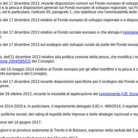
 del 17 dicembre 2013, recante disposizioni comuni sul Fondo europeo di sviluppo
imi e la pesca e disposizioni generali sul Fondo europeo di sviluppo regionale, sul 
, ed in particolare, l'articolo 65, paragrafo 1, che stabilisce che l'ammissibilità de
del 17 dicembre 2013 relativo al Fondo europeo di sviluppo regionale e a disposizio
o del 17 dicembre 2013 relativo al Fondo sociale europeo e che abroga il
regolame
o;
 del 17 dicembre 2013 sul sostegno allo sviluppo rurale da parte del Fondo europe
, dell'11 dicembre 2013 relativo alla politica comune della pesca, che modifica i 
sione 2004/585/CE
del Consiglio;
el 15 maggio 2014 relativo al Fondo europeo per gli affari marittimi e la pesca e
to europeo e del Consiglio;
del 17 dicembre 2013 recante disposizioni specifiche per il sostegno del Fondo eur
spese;
l 29 ottobre 2012, recante le modalità di applicazione del
regolamento (UE, Eura
 2014-2020 e, in particolare, il
regolamento delegato (UE) n. 480/2014,
il
regolam
olitiche sociali, del rating di legalità delle imprese e delle strategie nazionali e re
nione del 16 giugno 2017;
regioni e le province autonome di Trento e di Bolzano, espresso nella seduta del 3 