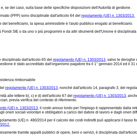
e, se del caso, sulla base delle specifiche disposizioni dell'Autorità di gestione.
vato (PPP) sono disciplinate dall'articolo 64 del
regolamento (UE) n. 1303/2013.
 beneficiario, la spesa ammissibile è l'aiuto pubblico erogato al beneficiario.
ndi SIE o da uno o più programmi e da altri strumenti dell'Unione è disciplinata da
disciplinato dall'articolo 65 del
regolamento (UE) n. 1303/2013,
salvo le deroghe di
estione è stato accreditato dall'organismo pagatore tra il 1° gennaio 2014 ed il 3
ssistenza rimborsabile
 del
regolamento (UE) n. 1303/2013,
nonchè dall'articolo 14, paragrafo 3, del
regola
à alle lettere b), c) e d) dell'articolo 67 del
regolamento (UE) n. 1303/2013,
anche
iari, previa verifica del contesto di riferimento.
nto (UE) n. 1303/2013,
il costo annuo lordo per l'impiego è rappresentato dalla retrib
li oneri sociali volontari e obbligatori a carico del datore di lavoro e dagli oneri diffe
golamento (UE) n. 480/2014
per il calcolo dei costi indiretti può applicarsi il tasso f
/2012.
amente tramite appalti pubblici di opere, beni o servizi, è disciplinata dall'articol