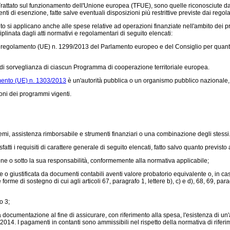
l Trattato sul funzionamento dell'Unione europea (TFUE), sono quelle riconosciute d
amenti di esenzione, fatte salve eventuali disposizioni più restrittive previste dai reg
o si applicano anche alle spese relative ad operazioni finanziate nell'ambito dei 
plinata dagli atti normativi e regolamentari di seguito elencati:
l
regolamento (UE) n. 1299/2013
del Parlamento europeo e del Consiglio per quanto 
 di sorveglianza di ciascun Programma di cooperazione territoriale europea.
ento (UE) n. 1303/2013
è un'autorità pubblica o un organismo pubblico nazionale, 
oni dei programmi vigenti.
emi, assistenza rimborsabile e strumenti finanziari o una combinazione degli stessi
i i requisiti di carattere generale di seguito elencati, fatto salvo quanto previs
ne o sotto la sua responsabilità, conformemente alla normativa applicabile;
 o giustificata da documenti contabili aventi valore probatorio equivalente o, in c
orme di sostegno di cui agli articoli 67, paragrafo 1, lettere b), c) e d), 68, 69, par
o 3;
documentazione al fine di assicurare, con riferimento alla spesa, l'esistenza di un'a
/2014.
I pagamenti in contanti sono ammissibili nel rispetto della normativa di riferimento