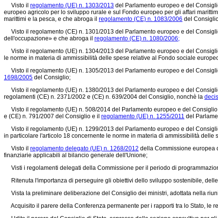
Visto il
regolamento (UE) n. 1303/2013
del Parlamento europeo e del Consiglio
europeo agricolo per lo sviluppo rurale e sul Fondo europeo per gli affari maritt
marittimi e la pesca, e che abroga il
regolamento (CE) n. 1083/2006
del Consiglio
Visto il
regolamento (CE) n. 1301/2013
del Parlamento europeo e del Consiglio 
dell'occupazione» e che abroga il
regolamento (CE) n. 1080/2006;
Visto il
regolamento (UE) n. 1304/2013
del Parlamento europeo e del Consigli
le norme in materia di ammissibilità delle spese relative al Fondo sociale europe
Visto il
regolamento (UE) n. 1305/2013
del Parlamento europeo e del Consiglio
1698/2005
del Consiglio;
Visto il
regolamento (UE) n. 1380/2013
del Parlamento europeo e del Consiglio
regolamenti (CE) n. 2371/2002 e (CE) n. 639/2004 del Consiglio, nonchè la
deci
Visto il
regolamento (UE) n. 508/2014
del Parlamento europeo e del Consiglio d
e (CE) n. 791/2007 del Consiglio e il
regolamento (UE) n. 1255/2011
del Parlamen
Visto il
regolamento (UE) n. 1299/2013
del Parlamento europeo e del Consiglio 
in particolare l'articolo 18 concernente le norme in materia di ammissibilità delle 
Visto il
regolamento delegato (UE) n. 1268/2012
della Commissione europea de
finanziarie applicabili al bilancio generale dell'Unione;
Visti i regolamenti delegati della Commissione per il periodo di programmazione
Ritenuta l'importanza di perseguire gli obiettivi dello sviluppo sostenibile, delle p
Vista la preliminare deliberazione del Consiglio dei ministri, adottata nella riu
Acquisito il parere della Conferenza permanente per i rapporti tra lo Stato, le 