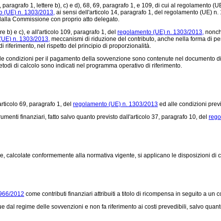
, paragrafo 1, lettere b), c) e d), 68, 69, paragrafo 1, e 109, di cui al
regolamento (UE
o (UE) n. 1303/2013,
ai sensi dell'articolo 14, paragrafo 1, del
regolamento (UE) n.
iti dalla Commissione con proprio atto delegato.
e b) e c), e all'articolo 109, paragrafo 1, del
regolamento (UE) n. 1303/2013,
nonchè
(UE) n. 1303/2013,
meccanismi di riduzione del contributo, anche nella forma di percent
 riferimento, nel rispetto del principio di proporzionalità.
 le condizioni per il pagamento della sovvenzione sono contenute nel documento di c
etodi di calcolo sono indicati nel programma operativo di riferimento.
articolo 69, paragrafo 1, del
regolamento (UE) n. 1303/2013
ed alle condizioni previs
menti finanziari, fatto salvo quanto previsto dall'articolo 37, paragrafo 10, del
rego
calcolate conformemente alla normativa vigente, si applicano le disposizioni di cui
 966/2012
come contributi finanziari attribuiti a titolo di ricompensa in seguito a un
e dal regime delle sovvenzioni e non fa riferimento ai costi prevedibili, salvo quant