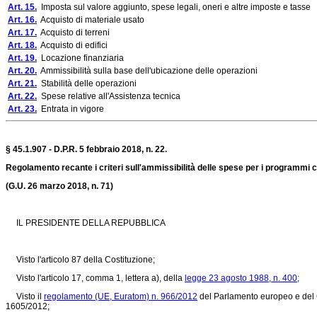
Art. 15.
Imposta sul valore aggiunto, spese legali, oneri e altre imposte e tasse
Art. 16.
Acquisto di materiale usato
Art. 17.
Acquisto di terreni
Art. 18.
Acquisto di edifici
Art. 19.
Locazione finanziaria
Art. 20.
Ammissibilità sulla base dell'ubicazione delle operazioni
Art. 21.
Stabilità delle operazioni
Art. 22.
Spese relative all'Assistenza tecnica
Art. 23.
Entrata in vigore
§ 45.1.907 - D.P.R. 5 febbraio 2018, n. 22.
Regolamento recante i criteri sull'ammissibilità delle spese per i programmi c
(G.U. 26 marzo 2018, n. 71)
IL PRESIDENTE DELLA REPUBBLICA
Visto l'articolo 87 della Costituzione;
Visto l'articolo 17, comma 1, lettera a), della
legge 23 agosto 1988, n. 400;
Visto il
regolamento (UE, Euratom) n. 966/2012
del Parlamento europeo e del Co
1605/2012;