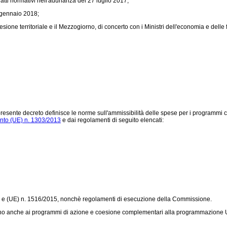
atti normativi nell'adunanza del 27 luglio 2017;
9 gennaio 2018;
one territoriale e il Mezzogiorno, di concerto con i Ministri dell'economia e delle fi
presente decreto definisce le norme sull'ammissibilità delle spese per i programmi cof
nto (UE) n. 1303/2013
e dai regolamenti di seguito elencati:
 e (UE) n. 1516/2015, nonchè regolamenti di esecuzione della Commissione.
cano anche ai programmi di azione e coesione complementari alla programmazione U