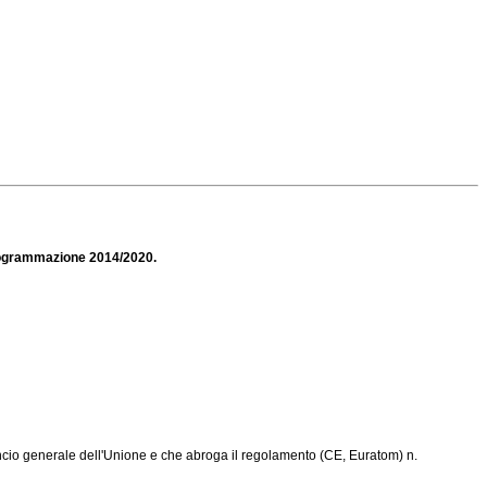
 programmazione 2014/2020.
ancio generale dell'Unione e che abroga il
regolamento (CE, Euratom) n.