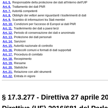
Art. 5.
Responsabile della protezione dei dati all'interno dell'UIP
Art. 6.
Trattamento dei dati PNR
Art. 7.
Autorità competenti
Art. 8.
Obblighi dei vettori aerei riguardanti i trasferimenti di dati
Art. 9.
Scambio di informazioni tra Stati membri
Art. 10.
Condizioni per l'accesso di Europol ai dati PNR
Art. 11.
Trasferimento dei dati a paesi terzi
Art. 12.
Periodo di conservazione dei dati e anonimato
Art. 13.
Protezione dei dati personali
Art. 14.
Sanzioni
Art. 15.
Autorità nazionale di controllo
Art. 16.
Protocolli comuni e formati di dati supportati
Art. 17.
Procedura di comitato
Art. 18.
Recepimento
Art. 19.
Riesame
Art. 20.
Statistiche
Art. 21.
Relazione con altri strumenti
Art. 22.
Entrata in vigore
§ 17.3.277 - Direttiva 27 aprile 2