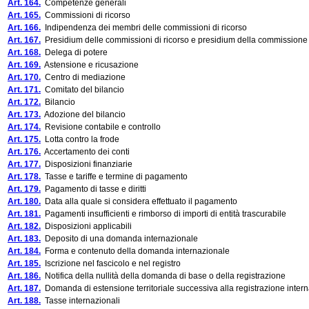
Art. 164.
Competenze generali
Art. 165.
Commissioni di ricorso
Art. 166.
Indipendenza dei membri delle commissioni di ricorso
Art. 167.
Presidium delle commissioni di ricorso e presidium della commissione 
Art. 168.
Delega di potere
Art. 169.
Astensione e ricusazione
Art. 170.
Centro di mediazione
Art. 171.
Comitato del bilancio
Art. 172.
Bilancio
Art. 173.
Adozione del bilancio
Art. 174.
Revisione contabile e controllo
Art. 175.
Lotta contro la frode
Art. 176.
Accertamento dei conti
Art. 177.
Disposizioni finanziarie
Art. 178.
Tasse e tariffe e termine di pagamento
Art. 179.
Pagamento di tasse e diritti
Art. 180.
Data alla quale si considera effettuato il pagamento
Art. 181.
Pagamenti insufficienti e rimborso di importi di entità trascurabile
Art. 182.
Disposizioni applicabili
Art. 183.
Deposito di una domanda internazionale
Art. 184.
Forma e contenuto della domanda internazionale
Art. 185.
Iscrizione nel fascicolo e nel registro
Art. 186.
Notifica della nullità della domanda di base o della registrazione
Art. 187.
Domanda di estensione territoriale successiva alla registrazione inter
Art. 188.
Tasse internazionali