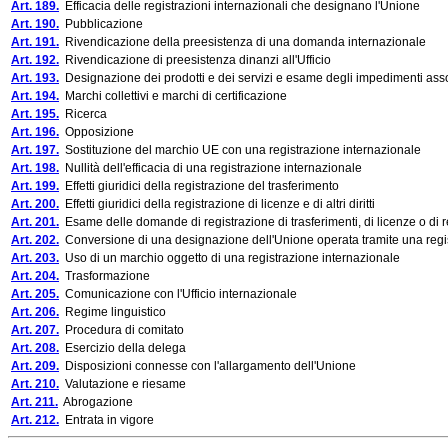
Art. 189.
Efficacia delle registrazioni internazionali che designano l'Unione
Art. 190.
Pubblicazione
Art. 191.
Rivendicazione della preesistenza di una domanda internazionale
Art. 192.
Rivendicazione di preesistenza dinanzi all'Ufficio
Art. 193.
Designazione dei prodotti e dei servizi e esame degli impedimenti assol
Art. 194.
Marchi collettivi e marchi di certificazione
Art. 195.
Ricerca
Art. 196.
Opposizione
Art. 197.
Sostituzione del marchio UE con una registrazione internazionale
Art. 198.
Nullità dell'efficacia di una registrazione internazionale
Art. 199.
Effetti giuridici della registrazione del trasferimento
Art. 200.
Effetti giuridici della registrazione di licenze e di altri diritti
Art. 201.
Esame delle domande di registrazione di trasferimenti, di licenze o di rest
Art. 202.
Conversione di una designazione dell'Unione operata tramite una regis
Art. 203.
Uso di un marchio oggetto di una registrazione internazionale
Art. 204.
Trasformazione
Art. 205.
Comunicazione con l'Ufficio internazionale
Art. 206.
Regime linguistico
Art. 207.
Procedura di comitato
Art. 208.
Esercizio della delega
Art. 209.
Disposizioni connesse con l'allargamento dell'Unione
Art. 210.
Valutazione e riesame
Art. 211.
Abrogazione
Art. 212.
Entrata in vigore