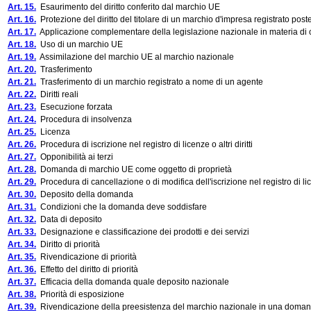
Art. 15.
Esaurimento del diritto conferito dal marchio UE
Art. 16.
Protezione del diritto del titolare di un marchio d'impresa registrato post
Art. 17.
Applicazione complementare della legislazione nazionale in materia di 
Art. 18.
Uso di un marchio UE
Art. 19.
Assimilazione del marchio UE al marchio nazionale
Art. 20.
Trasferimento
Art. 21.
Trasferimento di un marchio registrato a nome di un agente
Art. 22.
Diritti reali
Art. 23.
Esecuzione forzata
Art. 24.
Procedura di insolvenza
Art. 25.
Licenza
Art. 26.
Procedura di iscrizione nel registro di licenze o altri diritti
Art. 27.
Opponibilità ai terzi
Art. 28.
Domanda di marchio UE come oggetto di proprietà
Art. 29.
Procedura di cancellazione o di modifica dell'iscrizione nel registro di licen
Art. 30.
Deposito della domanda
Art. 31.
Condizioni che la domanda deve soddisfare
Art. 32.
Data di deposito
Art. 33.
Designazione e classificazione dei prodotti e dei servizi
Art. 34.
Diritto di priorità
Art. 35.
Rivendicazione di priorità
Art. 36.
Effetto del diritto di priorità
Art. 37.
Efficacia della domanda quale deposito nazionale
Art. 38.
Priorità di esposizione
Art. 39.
Rivendicazione della preesistenza del marchio nazionale in una doman