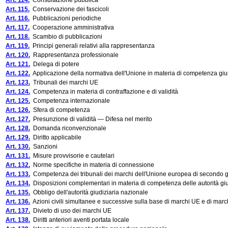
Art. 114.
Consultazione pubblica
Art. 115.
Conservazione dei fascicoli
Art. 116.
Pubblicazioni periodiche
Art. 117.
Cooperazione amministrativa
Art. 118.
Scambio di pubblicazioni
Art. 119.
Principi generali relativi alla rappresentanza
Art. 120.
Rappresentanza professionale
Art. 121.
Delega di potere
Art. 122.
Applicazione della normativa dell'Unione in materia di competenza giur
Art. 123.
Tribunali dei marchi UE
Art. 124.
Competenza in materia di contraffazione e di validità
Art. 125.
Competenza internazionale
Art. 126.
Sfera di competenza
Art. 127.
Presunzione di validità — Difesa nel merito
Art. 128.
Domanda riconvenzionale
Art. 129.
Diritto applicabile
Art. 130.
Sanzioni
Art. 131.
Misure provvisorie e cautelari
Art. 132.
Norme specifiche in materia di connessione
Art. 133.
Competenza dei tribunali dei marchi dell'Unione europea di secondo 
Art. 134.
Disposizioni complementari in materia di competenza delle autorità giud
Art. 135.
Obbligo dell'autorità giudiziaria nazionale
Art. 136.
Azioni civili simultanee e successive sulla base di marchi UE e di marc
Art. 137.
Divieto di uso dei marchi UE
Art. 138.
Diritti anteriori aventi portata locale