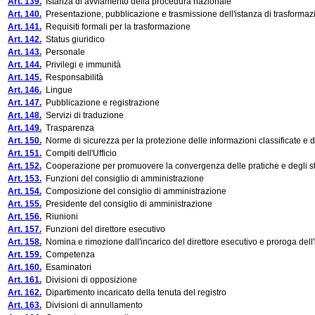
Art. 139.
Istanza di avviamento della procedura nazionale
Art. 140.
Presentazione, pubblicazione e trasmissione dell'istanza di trasformaz
Art. 141.
Requisiti formali per la trasformazione
Art. 142.
Status giuridico
Art. 143.
Personale
Art. 144.
Privilegi e immunità
Art. 145.
Responsabilità
Art. 146.
Lingue
Art. 147.
Pubblicazione e registrazione
Art. 148.
Servizi di traduzione
Art. 149.
Trasparenza
Art. 150.
Norme di sicurezza per la protezione delle informazioni classificate e de
Art. 151.
Compiti dell'Ufficio
Art. 152.
Cooperazione per promuovere la convergenza delle pratiche e degli s
Art. 153.
Funzioni del consiglio di amministrazione
Art. 154.
Composizione del consiglio di amministrazione
Art. 155.
Presidente del consiglio di amministrazione
Art. 156.
Riunioni
Art. 157.
Funzioni del direttore esecutivo
Art. 158.
Nomina e rimozione dall'incarico del direttore esecutivo e proroga dell'
Art. 159.
Competenza
Art. 160.
Esaminatori
Art. 161.
Divisioni di opposizione
Art. 162.
Dipartimento incaricato della tenuta del registro
Art. 163.
Divisioni di annullamento