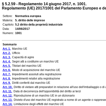
§ 5.2.59 - Regolamento 14 giugno 2017, n. 1001.
Regolamento (UE) 2017/1001 del Parlamento Europeo e del 
Settore:
Normativa europea
Materia:
5. diritto delle imprese
Capitolo:
5.2 diritto della proprietà industriale
Data:
14/06/2017
Numero:
1001
Sommario
Art. 1.
Marchio UE
Art. 2.
Ufficio
Art. 3.
Capacità di agire
Art. 4.
Segni atti a costituire un marchio UE
Art. 5.
Titolari del marchio UE
Art. 6.
Modo di acquisizione del marchio UE
Art. 7.
Impedimenti assoluti alla registrazione
Art. 8.
Impedimenti relativi alla registrazione
Art. 9.
Diritti conferiti dal marchio UE
Art. 10.
Diritto di vietare atti preparatori in relazione all'uso dell'imballaggio o di 
Art. 11.
Data di decorrenza dell'opponibilità del diritto ai terzi
Art. 12.
Riproduzione di un marchio UE in un dizionario
Art. 13.
Divieto d'uso del marchio UE registrato a nome di un agente o rapprese
Art. 14.
Limitazione degli effetti del marchio UE