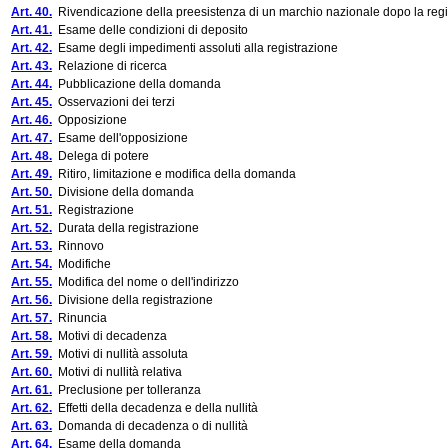
Art. 40.
Rivendicazione della preesistenza di un marchio nazionale dopo la regi
Art. 41.
Esame delle condizioni di deposito
Art. 42.
Esame degli impedimenti assoluti alla registrazione
Art. 43.
Relazione di ricerca
Art. 44.
Pubblicazione della domanda
Art. 45.
Osservazioni dei terzi
Art. 46.
Opposizione
Art. 47.
Esame dell'opposizione
Art. 48.
Delega di potere
Art. 49.
Ritiro, limitazione e modifica della domanda
Art. 50.
Divisione della domanda
Art. 51.
Registrazione
Art. 52.
Durata della registrazione
Art. 53.
Rinnovo
Art. 54.
Modifiche
Art. 55.
Modifica del nome o dell'indirizzo
Art. 56.
Divisione della registrazione
Art. 57.
Rinuncia
Art. 58.
Motivi di decadenza
Art. 59.
Motivi di nullità assoluta
Art. 60.
Motivi di nullità relativa
Art. 61.
Preclusione per tolleranza
Art. 62.
Effetti della decadenza e della nullità
Art. 63.
Domanda di decadenza o di nullità
Art. 64.
Esame della domanda