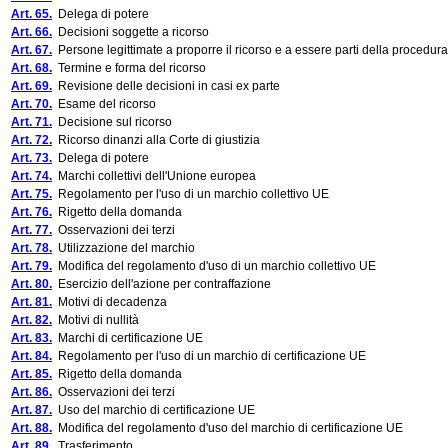
Art. 65.
Delega di potere
Art. 66.
Decisioni soggette a ricorso
Art. 67.
Persone legittimate a proporre il ricorso e a essere parti della procedura
Art. 68.
Termine e forma del ricorso
Art. 69.
Revisione delle decisioni in casi ex parte
Art. 70.
Esame del ricorso
Art. 71.
Decisione sul ricorso
Art. 72.
Ricorso dinanzi alla Corte di giustizia
Art. 73.
Delega di potere
Art. 74.
Marchi collettivi dell'Unione europea
Art. 75.
Regolamento per l'uso di un marchio collettivo UE
Art. 76.
Rigetto della domanda
Art. 77.
Osservazioni dei terzi
Art. 78.
Utilizzazione del marchio
Art. 79.
Modifica del regolamento d'uso di un marchio collettivo UE
Art. 80.
Esercizio dell'azione per contraffazione
Art. 81.
Motivi di decadenza
Art. 82.
Motivi di nullità
Art. 83.
Marchi di certificazione UE
Art. 84.
Regolamento per l'uso di un marchio di certificazione UE
Art. 85.
Rigetto della domanda
Art. 86.
Osservazioni dei terzi
Art. 87.
Uso del marchio di certificazione UE
Art. 88.
Modifica del regolamento d'uso del marchio di certificazione UE
Art. 89.
Trasferimento