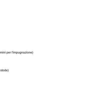
rmini per l'impugnazione)
ustode)