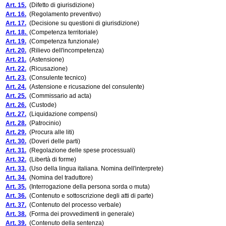
Art. 15.
(Difetto di giurisdizione)
Art. 16.
(Regolamento preventivo)
Art. 17.
(Decisione su questioni di giurisdizione)
Art. 18.
(Competenza territoriale)
Art. 19.
(Competenza funzionale)
Art. 20.
(Rilievo dell'incompetenza)
Art. 21.
(Astensione)
Art. 22.
(Ricusazione)
Art. 23.
(Consulente tecnico)
Art. 24.
(Astensione e ricusazione del consulente)
Art. 25.
(Commissario ad acta)
Art. 26.
(Custode)
Art. 27.
(Liquidazione compensi)
Art. 28.
(Patrocinio)
Art. 29.
(Procura alle liti)
Art. 30.
(Doveri delle parti)
Art. 31.
(Regolazione delle spese processuali)
Art. 32.
(Libertà di forme)
Art. 33.
(Uso della lingua italiana. Nomina dell'interprete)
Art. 34.
(Nomina del traduttore)
Art. 35.
(Interrogazione della persona sorda o muta)
Art. 36.
(Contenuto e sottoscrizione degli atti di parte)
Art. 37.
(Contenuto del processo verbale)
Art. 38.
(Forma dei provvedimenti in generale)
Art. 39.
(Contenuto della sentenza)