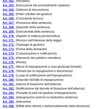
Art. 162.
(Reclamo)
Art. 163.
(Esecuzione dei provvedimenti cautelari)
Art. 164.
(Udienza di discussione)
Art. 165.
(Poteri istruttori del giudice)
Art. 166.
(Consulente tecnico)
Art. 167.
(Pronuncia della sentenza)
Art. 168.
(Deposito della sentenza)
Art. 169.
(Esecutorietà della sentenza)
Art. 170.
(Appello in materia pensionistica)
Art. 171.
(Ricorso nell'interesse della legge)
Art. 172.
(Tipologie di giudizio)
Art. 173.
(Forma della domanda)
Art. 174.
(Comunicazioni e notificazioni)
Art. 175.
(Intervento del pubblico ministero)
Art. 176.
(Rinvio)
Art. 177.
(Mezzi di impugnazione e cosa giudicata formale)
Art. 178.
(Termini per le impugnazioni e decorrenza)
Art. 179.
(Luogo di notificazione dell'impugnazione)
Art. 180.
(Deposito dell'atto di impugnazione)
Art. 181.
(Istanza di fissazione dell'udienza)
Art. 182.
(Notificazione del decreto di fissazione dell'udienza)
Art. 183.
(Pluralità di parti nel giudizio d'impugnazione)
Art. 184.
(Impugnazioni avverso la medesima sentenza)
Art. 185.
(Intervento)
Art. 186.
(Effetti della riforma o dell'annullamento della decisione)