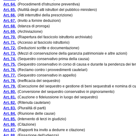
Art. 64.
(Procedimenti d'istruzione preventiva)
Art. 65.
(Nullità degli atti istruttori del pubblico ministero)
Art. 66.
(Atti interruttivi della prescrizione)
Art. 67.
(Invito a fornire deduzioni)
Art. 68.
(Istanza di proroga)
Art. 69.
(Archiviazione)
Art. 70.
(Riapertura del fascicolo istruttorio archiviato)
Art. 71.
(Accesso al fascicolo istruttorio)
Art. 72.
(Deduzioni scritte e documentazione)
Art. 73.
(Mezzi di conservazione della garanzia patrimoniale e altre azioni)
Art. 74.
(Sequestro conservativo prima della causa)
Art. 75.
(Sequestro conservativo in corso di causa e durante la pendenza dei te
Art. 76.
(Reclamo contro i provvedimenti cautelari)
Art. 77.
(Sequestro conservativo in appello)
Art. 78.
(Inefficacia del sequestro)
Art. 79.
(Esecuzione del sequestro e gestione di beni sequestrati e nomina di c
Art. 80.
(Conversione del sequestro conservativo in pignoramento)
Art. 81.
(Cauzione o fideiussione in luogo del sequestro)
Art. 82.
(Ritenuta cautelare)
Art. 83.
(Pluralità di parti)
Art. 84.
(Riunione delle cause)
Art. 85.
(Intervento di terzi in giudizio)
Art. 86.
(Citazione)
Art. 87.
(Rapporti tra invito a dedurre e citazione)
Art. 88.
(Fissazione dell'udienza)