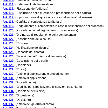
Art. 113.
(Procedimento di correzione)
Art. 114.
(Deferimento della questione)
Art. 115.
(Fissazione dell'udienza)
Art. 116.
(Risoluzione della questione e prosecuzione della causa)
Art. 117.
(Riproposizione di questione in caso di motivato dissenso)
Art. 118.
(Conflitto di competenza territoriale)
Art. 119.
(Regolamento di competenza in caso di sospensione del processo)
Art. 120.
(Procedimento del regolamento di competenza)
Art. 121.
(Ordinanza di regolamento della competenza)
Art. 122.
(Riassunzione della causa)
Art. 123.
(Ricorso)
Art. 124.
(Notificazione del ricorso)
Art. 125.
(Deposito del ricorso)
Art. 126.
(Fissazione dell'udienza di trattazione)
Art. 127.
(Costituzione delle parti)
Art. 128.
(Decisione)
Art. 129.
(Rinvio)
Art. 130.
(Ambito di applicazione e procedimento)
Art. 131.
(Ambito di applicazione)
Art. 132.
(Procedimento)
Art. 133.
(Giudizio per l'applicazione di sanzioni pecuniarie)
Art. 134.
(Decisione del ricorso)
Art. 135.
(Opposizione)
Art. 136.
(Decisione)
Art. 137.
(Ambito del giudizio di conto)