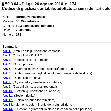
§ 50.3.64 - D.Lgs. 26 agosto 2016, n. 174.
Codice di giustizia contabile, adottato ai sensi dell'articol
Settore:
Normativa nazionale
Materia:
50. Giurisdizione
Capitolo:
50.3 giurisdizione contabile
Data:
26/08/2016
Numero:
174
Sommario
Art. 1.
(Ambiti della giurisdizione contabile)
Art. 2.
(Principio di effettività)
Art. 3.
(Principio di concentrazione)
Art. 4.
(Giusto processo)
Art. 5.
(Dovere di motivazione e sinteticità degli atti)
Art. 6.
(Digitalizzazione degli atti e informatizzazione delle attività)
Art. 7.
(Disposizioni di rinvio)
Art. 8.
(Organi della giurisdizione contabile)
Art. 9.
(Sezioni giurisdizionali regionali)
Art. 10.
(Sezioni giurisdizionali di appello)
Art. 11.
(Sezioni riunite)
Art. 12.
(Ufficio del pubblico ministero)
Art. 13.
(Momento determinante della giurisdizione
Art. 14.
(Questioni riguardanti lo stato e la capacità delle persone)