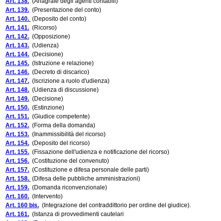
Art. 138.
(Anagrafe degli agenti contabili)
Art. 139.
(Presentazione del conto)
Art. 140.
(Deposito del conto)
Art. 141.
(Ricorso)
Art. 142.
(Opposizione)
Art. 143.
(Udienza)
Art. 144.
(Decisione)
Art. 145.
(Istruzione e relazione)
Art. 146.
(Decreto di discarico)
Art. 147.
(Iscrizione a ruolo d'udienza)
Art. 148.
(Udienza di discussione)
Art. 149.
(Decisione)
Art. 150.
(Estinzione)
Art. 151.
(Giudice competente)
Art. 152.
(Forma della domanda)
Art. 153.
(Inammissibilità del ricorso)
Art. 154.
(Deposito del ricorso)
Art. 155.
(Fissazione dell'udienza e notificazione del ricorso)
Art. 156.
(Costituzione del convenuto)
Art. 157.
(Costituzione e difesa personale delle parti)
Art. 158.
(Difesa delle pubbliche amministrazioni)
Art. 159.
(Domanda riconvenzionale)
Art. 160.
(Intervento)
Art. 160 bis.
(Integrazione del contraddittorio per ordine del giudice).
Art. 161.
(Istanza di provvedimenti cautelari