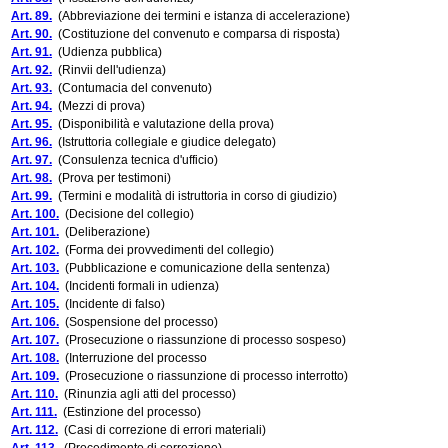
Art. 89.
(Abbreviazione dei termini e istanza di accelerazione)
Art. 90.
(Costituzione del convenuto e comparsa di risposta)
Art. 91.
(Udienza pubblica)
Art. 92.
(Rinvii dell'udienza)
Art. 93.
(Contumacia del convenuto)
Art. 94.
(Mezzi di prova)
Art. 95.
(Disponibilità e valutazione della prova)
Art. 96.
(Istruttoria collegiale e giudice delegato)
Art. 97.
(Consulenza tecnica d'ufficio)
Art. 98.
(Prova per testimoni)
Art. 99.
(Termini e modalità di istruttoria in corso di giudizio)
Art. 100.
(Decisione del collegio)
Art. 101.
(Deliberazione)
Art. 102.
(Forma dei provvedimenti del collegio)
Art. 103.
(Pubblicazione e comunicazione della sentenza)
Art. 104.
(Incidenti formali in udienza)
Art. 105.
(Incidente di falso)
Art. 106.
(Sospensione del processo)
Art. 107.
(Prosecuzione o riassunzione di processo sospeso)
Art. 108.
(Interruzione del processo
Art. 109.
(Prosecuzione o riassunzione di processo interrotto)
Art. 110.
(Rinunzia agli atti del processo)
Art. 111.
(Estinzione del processo)
Art. 112.
(Casi di correzione di errori materiali)