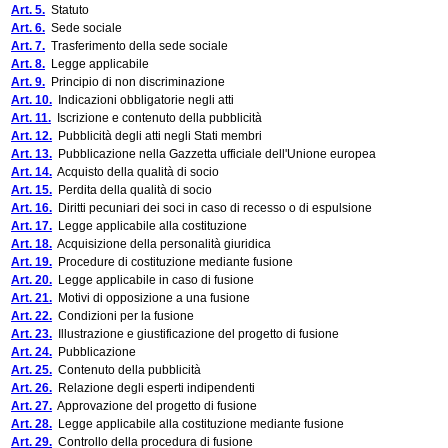
Art. 5.
Statuto
Art. 6.
Sede sociale
Art. 7.
Trasferimento della sede sociale
Art. 8.
Legge applicabile
Art. 9.
Principio di non discriminazione
Art. 10.
Indicazioni obbligatorie negli atti
Art. 11.
Iscrizione e contenuto della pubblicità
Art. 12.
Pubblicità degli atti negli Stati membri
Art. 13.
Pubblicazione nella Gazzetta ufficiale dell'Unione europea
Art. 14.
Acquisto della qualità di socio
Art. 15.
Perdita della qualità di socio
Art. 16.
Diritti pecuniari dei soci in caso di recesso o di espulsione
Art. 17.
Legge applicabile alla costituzione
Art. 18.
Acquisizione della personalità giuridica
Art. 19.
Procedure di costituzione mediante fusione
Art. 20.
Legge applicabile in caso di fusione
Art. 21.
Motivi di opposizione a una fusione
Art. 22.
Condizioni per la fusione
Art. 23.
Illustrazione e giustificazione del progetto di fusione
Art. 24.
Pubblicazione
Art. 25.
Contenuto della pubblicità
Art. 26.
Relazione degli esperti indipendenti
Art. 27.
Approvazione del progetto di fusione
Art. 28.
Legge applicabile alla costituzione mediante fusione
Art. 29.
Controllo della procedura di fusione