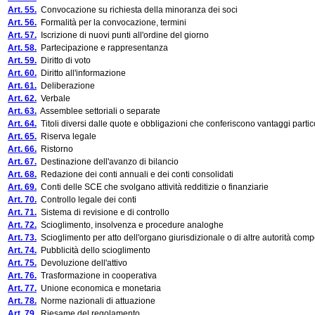
Art. 55.
Convocazione su richiesta della minoranza dei soci
Art. 56.
Formalità per la convocazione, termini
Art. 57.
Iscrizione di nuovi punti all'ordine del giorno
Art. 58.
Partecipazione e rappresentanza
Art. 59.
Diritto di voto
Art. 60.
Diritto all'informazione
Art. 61.
Deliberazione
Art. 62.
Verbale
Art. 63.
Assemblee settoriali o separate
Art. 64.
Titoli diversi dalle quote e obbligazioni che conferiscono vantaggi partic
Art. 65.
Riserva legale
Art. 66.
Ristorno
Art. 67.
Destinazione dell'avanzo di bilancio
Art. 68.
Redazione dei conti annuali e dei conti consolidati
Art. 69.
Conti delle SCE che svolgano attività redditizie o finanziarie
Art. 70.
Controllo legale dei conti
Art. 71.
Sistema di revisione e di controllo
Art. 72.
Scioglimento, insolvenza e procedure analoghe
Art. 73.
Scioglimento per atto dell'organo giurisdizionale o di altre autorità com
Art. 74.
Pubblicità dello scioglimento
Art. 75.
Devoluzione dell'attivo
Art. 76.
Trasformazione in cooperativa
Art. 77.
Unione economica e monetaria
Art. 78.
Norme nazionali di attuazione
Art. 79.
Riesame del regolamento