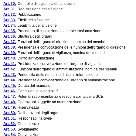
Art. 30.
Controllo di legittimità della fusione
Art. 31.
Registrazione della fusione
Art. 32.
Pubblicazione
Art. 33.
Effetti della fusione
Art. 34.
Legittimità della fusione
Art. 35.
Procedura di costituzione mediante trasformazione
Art. 36.
Struttura degli organi
Art. 37.
Funzioni dell'organo di direzione, nomina dei membri
Art. 38.
Presidenza e convocazione delle riunioni dell'organo di direzione
Art. 39.
Funzioni dell'organo di vigilanza, nomina dei membri
Art. 40.
Diritto all'informazione
Art. 41.
Presidenza e convocazione dell'organo di vigilanza
Art. 42.
Funzioni dell'organo di amministrazione, nomina dei membri
Art. 43.
Periodicità delle riunioni e diritto all'informazione
Art. 44.
Presidenza e convocazione dell'organo di amministrazione
Art. 45.
Durata del mandato
Art. 46.
Condizioni di eleggibilità
Art. 47.
Poteri di rappresentanza e responsabilità della SCE
Art. 48.
Operazioni soggette ad autorizzazione
Art. 49.
Riservatezza
Art. 50.
Deliberazioni degli organi
Art. 51.
Responsabilità civile
Art. 52.
Competenze
Art. 53.
Svolgimento
Art. 54.
Convocazione