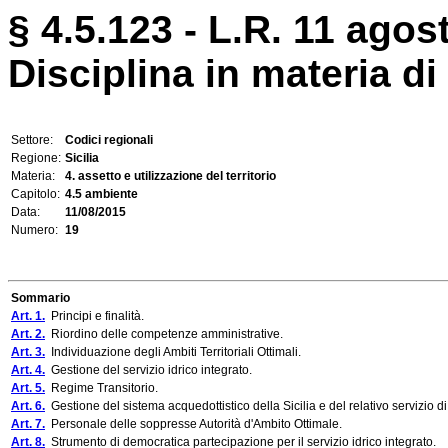
§ 4.5.123 - L.R. 11 agos
Disciplina in materia di
Settore:
Codici regionali
Regione:
Sicilia
Materia:
4. assetto e utilizzazione del territorio
Capitolo:
4.5 ambiente
Data:
11/08/2015
Numero:
19
Sommario
Art. 1.
Principi e finalità.
Art. 2.
Riordino delle competenze amministrative.
Art. 3.
Individuazione degli Ambiti Territoriali Ottimali.
Art. 4.
Gestione del servizio idrico integrato.
Art. 5.
Regime Transitorio.
Art. 6.
Gestione del sistema acquedottistico della Sicilia e del relativo servizio 
Art. 7.
Personale delle soppresse Autorità d'Ambito Ottimale.
Art. 8.
Strumento di democratica partecipazione per il servizio idrico integrato.