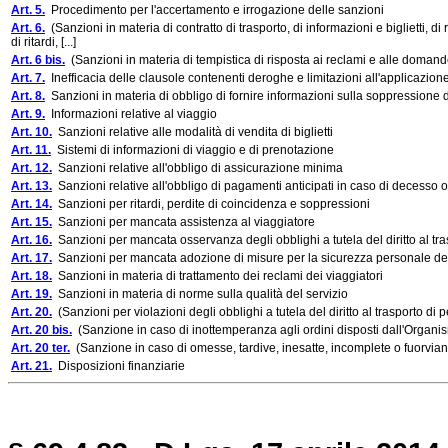
Art. 5.
Procedimento per l'accertamento e irrogazione delle sanzioni
Art. 6.
(Sanzioni in materia di contratto di trasporto, di informazioni e biglietti, d
di ritardi, [...]
Art. 6 bis.
(Sanzioni in materia di tempistica di risposta ai reclami e alle domand
Art. 7.
Inefficacia delle clausole contenenti deroghe e limitazioni all'applicazione
Art. 8.
Sanzioni in materia di obbligo di fornire informazioni sulla soppressione d
Art. 9.
Informazioni relative al viaggio
Art. 10.
Sanzioni relative alle modalità di vendita di biglietti
Art. 11.
Sistemi di informazioni di viaggio e di prenotazione
Art. 12.
Sanzioni relative all'obbligo di assicurazione minima
Art. 13.
Sanzioni relative all'obbligo di pagamenti anticipati in caso di decesso 
Art. 14.
Sanzioni per ritardi, perdite di coincidenza e soppressioni
Art. 15.
Sanzioni per mancata assistenza al viaggiatore
Art. 16.
Sanzioni per mancata osservanza degli obblighi a tutela del diritto al tras
Art. 17.
Sanzioni per mancata adozione di misure per la sicurezza personale de
Art. 18.
Sanzioni in materia di trattamento dei reclami dei viaggiatori
Art. 19.
Sanzioni in materia di norme sulla qualità del servizio
Art. 20.
(Sanzioni per violazioni degli obblighi a tutela del diritto al trasporto di p
Art. 20 bis.
(Sanzione in caso di inottemperanza agli ordini disposti dall'Organi
Art. 20 ter.
(Sanzione in caso di omesse, tardive, inesatte, incomplete o fuorviant
Art. 21.
Disposizioni finanziarie