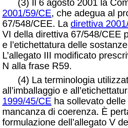
(3)
Il 6 agosto 2001 la Co
2001/59/CE
, che adegua al pr
67/548/CEE
. La
direttiva 200
VI della
direttiva 67/548/CEE
p
e l’etichettatura delle sostanz
L’allegato III modificato prescr
N alla frase R59.
(4)
La terminologia utilizzat
all’imballaggio e all’etichettatu
1999/45/CE
ha sollevato delle
mancanza di coerenza. È perta
formulazione dell’allegato V de