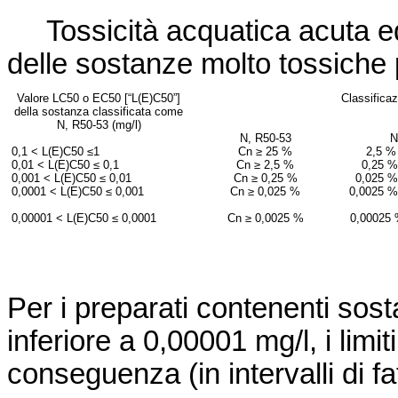
Tossici
tà acquatica acuta ed
delle sostanze molto tossiche 
Valore LC
50
o EC
50
[“L(E)C
50
”]
Classificaz
della sostanza classificata come
N, R50-53 (mg/l)
N, R50-53
N
0,1 < L(E)C
50
≤1
C
n
≥ 25 %
2,5 %
0,01 < L(E)C
50
≤ 0,1
C
n
≥ 2,5 %
0,25 %
0,001 < L(E)C
50
≤ 0,01
C
n
≥ 0,25 %
0,025 %
0,0001 < L(E)C
50
≤ 0,001
C
n
≥ 0,025 %
0,0025 %
0,00001 < L(E)C
50
≤ 0,0001
C
n
≥ 0,0025 %
0,00025 
Per i preparati contenenti sos
inferiore a 0,00001 mg/l, i limi
conseguenza (in intervalli di fa