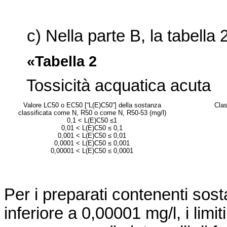
c) Nella parte B, la tabella 2 
«Tabella 2
Tossicità acquatica acuta
Valore LC
50
o EC
50
[“L(E)C
50
”] della sostanza
Clas
classificata come N, R50 o come N, R50-53 (mg/l)
0,1 < L(E)C
50
≤1
0,01 < L(E)C
50
≤ 0,1
0,001 < L(E)C
50
≤ 0,01
0,0001 < L(E)C
50
≤ 0,001
0,00001 < L(E)C
50
≤ 0,0001
Per i preparati contenenti sos
inferiore a 0,00001 mg/l, i l
imit