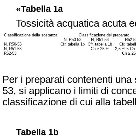
«Tabella 1a
Tossicità acquatica acuta ed e
Classificazione della sostanza
Classificazione del preparato
N, R50-53
N, R51-53
R52-5
N, R50-53
Cfr. tabella 1b
Cfr. tabella 1b
Cfr. tabel
N, R51-53
C
n
≥ 25 %
2,5 % ≤ C
n
R52-53
C
n
≥ 2
Per i preparati contenenti una
53, si applicano i limiti di co
classificazione di cui alla tabel
Tabella 1b