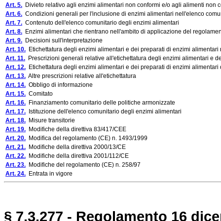
Art. 5.
Divieto relativo agli enzimi alimentari non conformi e/o agli alimenti non 
Art. 6.
Condizioni generali per l'inclusione di enzimi alimentari nell'elenco comu
Art. 7.
Contenuto dell'elenco comunitario degli enzimi alimentari
Art. 8.
Enzimi alimentari che rientrano nell'ambito di applicazione del regolame
Art. 9.
Decisioni sull'interpretazione
Art. 10.
Etichettatura degli enzimi alimentari e dei preparati di enzimi alimentari 
Art. 11.
Prescrizioni generali relative all'etichettatura degli enzimi alimentari e de
Art. 12.
Etichettatura degli enzimi alimentari e dei preparati di enzimi alimentari d
Art. 13.
Altre prescrizioni relative all'etichettatura
Art. 14.
Obbligo di informazione
Art. 15.
Comitato
Art. 16.
Finanziamento comunitario delle politiche armonizzate
Art. 17.
Istituzione dell'elenco comunitario degli enzimi alimentari
Art. 18.
Misure transitorie
Art. 19.
Modifiche della direttiva 83/417/CEE
Art. 20.
Modifica del regolamento (CE) n. 1493/1999
Art. 21.
Modifiche della direttiva 2000/13/CE
Art. 22.
Modifiche della direttiva 2001/112/CE
Art. 23.
Modifiche del regolamento (CE) n. 258/97
Art. 24.
Entrata in vigore
§ 7.3.277 - Regolamento 16 dice