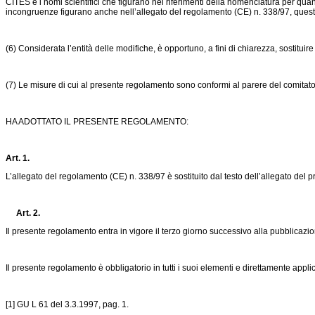
CITES e i nomi scientifici che figurano nei riferimenti della nomenclatura per q
incongruenze figurano anche nell’allegato del regolamento (CE) n. 338/97, que
(6) Considerata l’entità delle modifiche, è opportuno, a fini di chiarezza, sostituir
(7) Le misure di cui al presente regolamento sono conformi al parere del comitato 
HA ADOTTATO IL PRESENTE REGOLAMENTO:
Art. 1.
L’allegato del regolamento (CE) n. 338/97 è sostituito dal testo dell’allegato del
Art. 2.
Il presente regolamento entra in vigore il terzo giorno successivo alla pubblicazi
Il presente regolamento è obbligatorio in tutti i suoi elementi e direttamente appli
[1] GU L 61 del 3.3.1997, pag. 1.