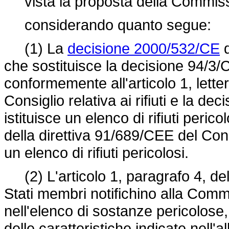
vista la proposta della Commiss
considerando quanto segue:
(1) La
decisione 2000/532/CE
d
che sostituisce la decisione 94/3/CE
conformemente all'articolo 1, letter
Consiglio relativa ai rifiuti e la
deci
istituisce un elenco di rifiuti perico
della
direttiva 91/689/CEE
del Consi
un elenco di rifiuti pericolosi.
(2) L'articolo 1, paragrafo 4, de
Stati membri notifichino alla Comm
nell'elenco di sostanze pericolose
delle caratteristiche indicate nell'