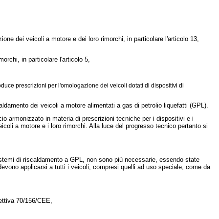
ne dei veicoli a motore e dei loro rimorchi, in particolare l'articolo 13,
chi, in particolare l'articolo 5,
oduce prescrizioni per l'omologazione dei veicoli dotati di dispositivi di
aldamento dei veicoli a motore alimentati a gas di petrolio liquefatti (GPL).
io armonizzato in materia di prescrizioni tecniche per i dispositivi e i
li a motore e i loro rimorchi. Alla luce del progresso tecnico pertanto si
i sistemi di riscaldamento a GPL, non sono più necessarie, essendo state
evono applicarsi a tutti i veicoli, compresi quelli ad uso speciale, come da
rettiva 70/156/CEE
,