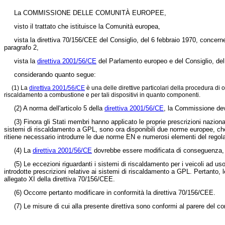
La COMMISSIONE DELLE COMUNITÀ EUROPEE,
visto il trattato che istituisce la Comunità europea,
vista la
direttiva 70/156/CEE
del Consiglio, del 6 febbraio 1970, concernent
paragrafo 2,
vista la
direttiva 2001/56/CE
del Parlamento europeo e del Consiglio, del 2
considerando quanto segue:
(1) La
direttiva 2001/56/CE
è una delle direttive particolari della procedura di
riscaldamento a combustione e per tali dispositivi in quanto componenti.
(2) A norma dell'articolo 5 della
direttiva 2001/56/CE
, la Commissione deve
(3) Finora gli Stati membri hanno applicato le proprie prescrizioni naziona
sistemi di riscaldamento a GPL, sono ora disponibili due norme europee, che 
ritiene necessario introdurre le due norme EN e numerosi elementi del reg
(4) La
direttiva 2001/56/CE
dovrebbe essere modificata di conseguenza, e i
(5) Le eccezioni riguardanti i sistemi di riscaldamento per i veicoli ad 
introdotte prescrizioni relative ai sistemi di riscaldamento a GPL. Pertanto,
allegato XI della
direttiva 70/156/CEE
.
(6) Occorre pertanto modificare in conformità la
direttiva 70/156/CEE
.
(7) Le misure di cui alla presente direttiva sono conformi al parere del co