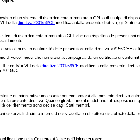
; oppure
provvisto di un sistema di riscaldamento alimentato a GPL o di un tipo di dispo
 VIII della
direttiva 2001/56/CE
modificata dalla presente direttiva, gli Stati mem
 sistemi di riscaldamento alimentati a GPL che non rispettano le prescrizioni di c
riscaldamento:
 i veicoli nuovi in conformità delle prescrizioni della
direttiva 70/156/CEE
ai f
ione di veicoli nuovi che non siano accompagnati da un certificato di conformi
, II e da IV a VIII della
direttiva 2001/56/CE
modificata dalla presente direttiv
va 70/156/CEE
.
amentari e amministrative necessarie per conformarsi alla presente direttiva
ime e la presente direttiva. Quando gli Stati membri adottano tali disposizioni,
alità del riferimento sono decise dagli Stati membri.
 essenziali di diritto interno da essi adottate nel settore disciplinato dalla pr
pubblicazione nella Gazzetta ufficiale dell'Unione europea.