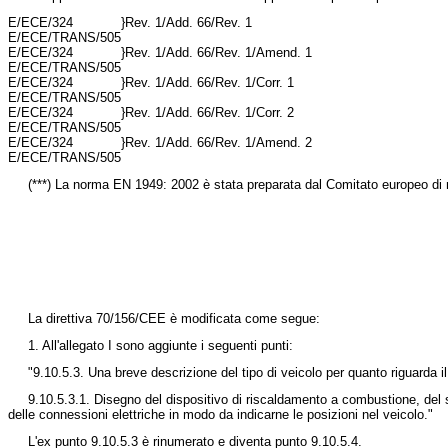
E/ECE/324
}
Rev. 1/Add. 66/Rev. 1
E/ECE/TRANS/505
E/ECE/324
}
Rev. 1/Add. 66/Rev. 1/Amend. 1
E/ECE/TRANS/505
E/ECE/324
}
Rev. 1/Add. 66/Rev. 1/Corr. 1
E/ECE/TRANS/505
E/ECE/324
}
Rev. 1/Add. 66/Rev. 1/Corr. 2
E/ECE/TRANS/505
E/ECE/324
}
Rev. 1/Add. 66/Rev. 1/Amend. 2
E/ECE/TRANS/505
(***) La norma EN 1949: 2002 è stata preparata dal Comitato europeo di 
La
direttiva 70/156/CEE
è modificata come segue:
1. All'allegato I sono aggiunte i seguenti punti:
"9.10.5.3. Una breve descrizione del tipo di veicolo per quanto riguarda i
9.10.5.3.1. Disegno del dispositivo di riscaldamento a combustione, del s
delle connessioni elettriche in modo da indicarne le posizioni nel veicolo."
L'ex punto 9.10
.5.3 è rinumerato e diventa punto 9.10.5.4.