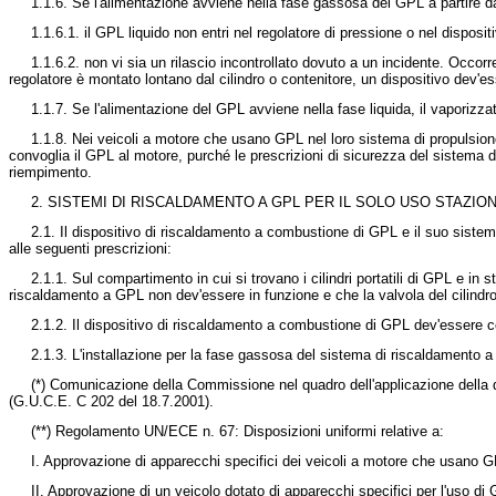
1.1.6. Se l'alimentazione avviene nella fase gassosa del GPL a partire da
1.1.6.1. il GPL liquido non entri nel regolatore di pressione o nel dispo
1.1.6.2. non vi sia un rilascio incontrollato dovuto a un incidente. Occor
regolatore è montato lontano dal cilindro o contenitore, un dispositivo dev'ess
1.1.7. Se l'alimentazione del GPL avviene nella fase liquida, il vaporizz
1.1.8. Nei veicoli a motore che usano GPL nel loro sistema di propulsio
convoglia il GPL al motore, purché le prescrizioni di sicurezza del sistema d
riempimento.
2. SISTEMI DI RISCALDAMENTO A GPL PER IL SOLO USO STAZIO
2.1. Il dispositivo di riscaldamento a combustione di GPL e il suo sist
alle seguenti prescrizioni:
2.1.1. Sul compartimento in cui si trovano i cilindri portatili di GPL e in
riscaldamento a GPL non dev'essere in funzione e che la valvola del cilindro
2.1.2. Il dispositivo di riscaldamento a combustione di GPL dev'essere co
2.1.3. L'installazione per la fase gassosa del sistema di riscaldamento a
(*) Comunicazione della Commissione nel quadro dell'applicazione della
(G.U.C.E. C 202 del 18.7.2001).
(**) Regolamento UN/ECE n. 67: Disposizioni uniformi relative a:
I. Approvazione di apparecchi specifici dei veicoli a motore che usano G
II. Approvazione di un veicolo dotato di apparecchi specifici per l'uso di 