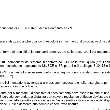
combustione di GPL e sistemi di riscaldamento a GPL
sere utilizzato anche quando il veicolo è in movimento, il dispositivo di ri
onforme ai requisiti dello standard armonizzato sulle prescrizioni per appare
tti i componenti del sistema in contatto col GPL nella fase liquida (tutti i co
ioni tecniche del regolamento UN/ECE n. 67, parte I e II e allegati 3-10, 13 e 1
 GPL di un veicolo dev'essere conforme ai requisiti dello standard armonizzato 
002) (***).
he l'alimentazione avvenga alla pressione necessaria e nella fase giusta per i
ssosa sia in quella liquida.
anente per alimentare il dispositivo di riscaldamento deve essere munita di una
i servizio comandata a distanza con valvola regolatrice di flusso dev'essere
sizione dell'interruttore di accensione. Se l'interruttore di accensione del di
ione. Il riscaldamento può sempre essere fatto ripartire.