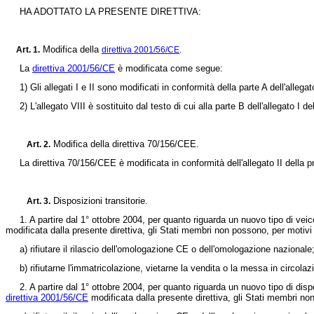
HA ADOTTATO LA PRESENTE DIRETTIVA:
Modifica della
Art. 1.
direttiva 2001/56/CE
.
La
direttiva 2001/56/CE
è modificata come segue:
1) Gli allegati I e II sono modificati in conformità della parte A dell'allegat
2) L'allegato VIII è sostituito dal testo di cui alla parte B dell'allegato I de
Modifica della
direttiva 70/156/CEE
.
Art. 2.
La
direttiva 70/156/CEE
è modificata in conformità dell'allegato II della p
Disposizioni transitorie.
Art. 3.
1. A partire dal 1° ottobre 2004, per quanto riguarda un nuovo tipo di veic
modificata dalla presente direttiva, gli Stati membri non possono, per motivi 
a) rifiutare il rilascio dell'omologazione CE o dell'omologazione nazionale
b) rifiutarne l'immatricolazione, vietarne la vendita o la messa in circolaz
2. A partire dal 1° ottobre 2004, per quanto riguarda un nuovo tipo di disp
direttiva 2001/56/CE
modificata dalla presente direttiva, gli Stati membri n