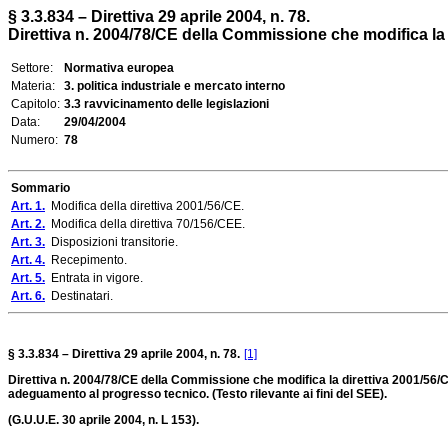
§ 3.3.834 – Direttiva 29 aprile 2004, n. 78.
Direttiva n. 2004/78/CE della Commissione che modifica la d
Settore:
Normativa europea
Materia:
3. politica industriale e mercato interno
Capitolo:
3.3 ravvicinamento delle legislazioni
Data:
29/04/2004
Numero:
78
Sommario
Art. 1.
Modifica della direttiva 2001/56/CE.
Art. 2.
Modifica della direttiva 70/156/CEE.
Art. 3.
Disposizioni transitorie.
Art. 4.
Recepimento.
Art. 5.
Entrata in vigore.
Art. 6.
Destinatari.
§ 3.3.834 – Direttiva 29 aprile 2004, n. 78.
[1]
Direttiva n. 2004/78/CE della Commissione che modifica la direttiva 2001/56/CE 
adeguamento al progresso tecnico. (Testo rilevante ai fini del SEE).
(G.U.U.E. 30 aprile 2004, n. L 153).