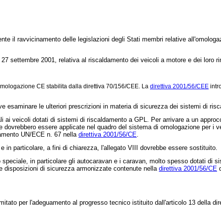
e il ravvicinamento delle legislazioni degli Stati membri relative all'omologazio
7 settembre 2001, relativa al riscaldamento dei veicoli a motore e dei loro rimor
 omologazione CE stabilita dalla
direttiva 70/156/CEE
. La
direttiva 2001/56/CEE
intr
 esaminare le ulteriori prescrizioni in materia di sicurezza dei sistemi di risc
li ai veicoli dotati di sistemi di riscaldamento a GPL. Per arrivare a un approcc
dovrebbero essere applicate nel quadro del sistema di omologazione per i veico
olamento UN/ECE n. 67 nella
direttiva 2001/56/CE
.
n particolare, a fini di chiarezza, l'allegato VIII dovrebbe essere sostituito.
uso speciale, in particolare gli autocaravan e i caravan, molto spesso dotati d
 le disposizioni di sicurezza armonizzate contenute nella
direttiva 2001/56/CE
d
mitato per l'adeguamento al progresso tecnico istituito dall'articolo 13 della
di