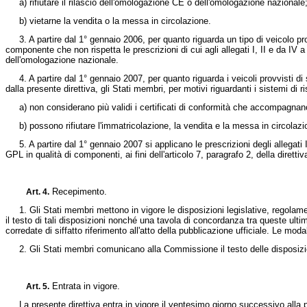
a) rifiutare il rilascio dell'omologazione CE o dell'omologazione nazionale
b) vietarne la vendita o la messa in circolazione.
3. A partire dal 1° gennaio 2006, per quanto riguarda un tipo di veicolo 
componente che non rispetta le prescrizioni di cui agli allegati I, II e da IV a
dell'omologazione nazionale.
4. A partire dal 1° gennaio 2007, per quanto riguarda i veicoli provvisti di
dalla presente direttiva, gli Stati membri, per motivi riguardanti i sistemi di 
a) non considerano più validi i certificati di conformità che accompagnano
b) possono rifiutare l'immatricolazione, la vendita e la messa in circolaz
5. A partire dal 1° gennaio 2007 si applicano le prescrizioni degli allegati I
GPL in qualità di componenti, ai fini dell'articolo 7, paragrafo 2, della
diretti
Recepimento.
Art. 4.
1. Gli Stati membri mettono in vigore le disposizioni legislative, regol
il testo di tali disposizioni nonché una tavola di concordanza tra queste ult
corredate di siffatto riferimento all'atto della pubblicazione ufficiale. Le mod
2. Gli Stati membri comunicano alla Commissione il testo delle disposizioni
Entrata in vigore.
Art. 5.
La presente direttiva entra in vigore il ventesimo giorno successivo alla 