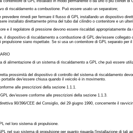
l contenitore di GPL installato in modo permanente o da uno o più cilindri di G
sitivo di riscaldamento a combustione. Può essere usato un separatore;
re prevedere rimedi per fermare il flusso di GPL installando un dispositivo dire
ere installato direttamente prima del tubo dal cilindro o contenitore e un ulteri
atore e il regolatore di pressione devono essere riscaldati appropriatamente da
ne, il dispositivo di riscaldamento a combustione di GPL dev'essere collegato
i propulsione siano rispettate. Se si usa un contenitore di GPL separato per il
NARIO
ema di alimentazione di un sistema di riscaldamento a GPL che può essere uti
 stretta prossimità del dispositivo di controllo del sistema di riscaldamento de
 portatile dev'essere chiusa quando il veicolo è in movimento.
nforme alle prescrizioni della sezione 1.1.1.
 GPL dev'essere conforme alle prescrizioni della sezione 1.1.3.
direttiva 90/396/CEE
del Consiglio, del 29 giugno 1990, concernente il ravvici
PL nel loro sistema di propulsione.
GPL nel suo sistema di propulsione per quanto riguarda l'installazione di tali a