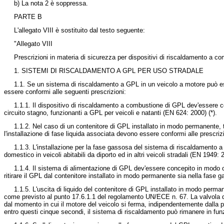
b) La nota 2 è soppressa.
PARTE B
L'allegato VIII è sostituito dal testo seguente:
"Allegato VIII
Prescrizioni in materia di sicurezza per dispositivi di riscaldamento a 
1. SISTEMI DI RISCALDAMENTO A GPL PER USO STRADALE
1.1. Se un sistema di riscaldamento a GPL in un veicolo a motore può es
essere conformi alle seguenti prescrizioni:
1.1.1. Il dispositivo di riscaldamento a combustione di GPL dev'essere c
circuito stagno, funzionanti a GPL per veicoli e natanti (EN 624: 2000) (*).
1.1.2. Nel caso di un contenitore di GPL installato in modo permanente, tu
l'installazione di fase liquida associata devono essere conformi alle prescriz
1.1.3. L'installazione per la fase gassosa del sistema di riscaldamento a
domestico in veicoli abitabili da diporto ed in altri veicoli stradali (EN 1949: 2
1.1.4. Il sistema di alimentazione di GPL dev'essere concepito in modo c
ritirare il GPL dal contenitore installato in modo permanente sia nella fase ga
1.1.5. L'uscita di liquido del contenitore di GPL installato in modo perm
come previsto al punto 17.6.1.1 del regolamento UN/ECE n. 67. La valvola d
dal momento in cui il motore del veicolo si ferma, indipendentemente dalla po
entro questi cinque secondi, il sistema di riscaldamento può rimanere in funz