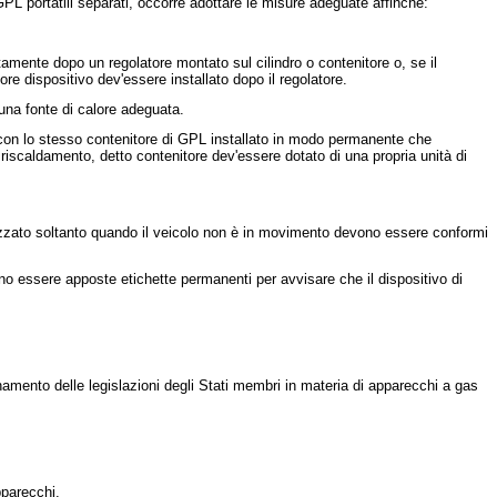
PL portatili separati, occorre adottare le misure adeguate affinché:
ttamente dopo un regolatore montato sul cilindro o contenitore o, se il
ore dispositivo dev'essere installato dopo il regolatore.
 una fonte di calore adeguata.
 con lo stesso contenitore di GPL installato in modo permanente che
 riscaldamento, detto contenitore dev'essere dotato di una propria unità di
lizzato soltanto quando il veicolo non è in movimento devono essere conformi
vono essere apposte etichette permanenti per avvisare che il dispositivo di
namento delle legislazioni degli Stati membri in materia di apparecchi a gas
pparecchi.