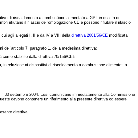
sitivo di riscaldamento a combustione alimentato a GPL in qualità di
bri rifiutano il rilascio dell'omologazione CE e possono rifiutare il rilascio
ui agli allegati I, II e da IV a VIII della
direttiva 2001/56/CE
modificata
ini dell'articolo 7, paragrafo 1, della medesima direttiva;
tà come stabilito dalla
direttiva 70/156/CEE
.
a, in relazione ai dispositivi di riscaldamento a combustione alimentati a
 entro il 30 settembre 2004. Essi comunicano immediatamente alla Commissione
 queste devono contenere un riferimento alla presente direttiva od essere
esente direttiva.