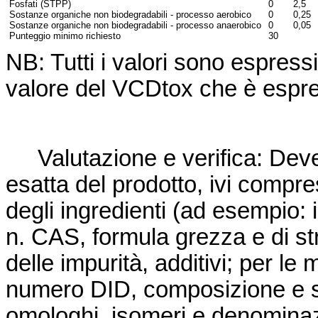
Fosfati (STPP)
0
2,5
Sostanze organiche non biodegradabili - processo aerobico
0
0,25
Sostanze organiche non biodegradabili - processo anaerobico
0
0,05
Punteggio minimo richiesto
30
NB: Tutti i valori sono espress
valore del VCD
tox
che è espre
Valutazione e verifica: Deve 
esatta del prodotto, ivi compr
degli ingredienti (ad esempio: 
n. CAS, formula grezza e di st
delle impurità, additivi; per le
numero DID, composizione e spe
omologhi, isomeri e denominazio