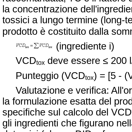
la concentrazione dell'ingredie
tossici a lungo termine (lo
ng-te
prodotto è costituito dalla s
(ingrediente i)
VCD
deve essere ≤ 200 l
tox
Punteggio (VCD
) = [5 - 
tox
Va
lutazione e verifica: Al
la formulazione esatta del prod
specifiche sul calcolo del VCD
gli ingredienti che figurano nell