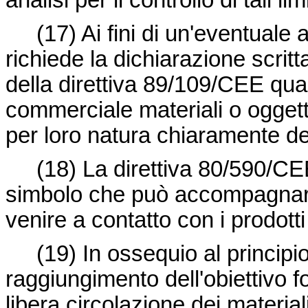
analisi per il controllo di tali limi
(17)
Ai fini di un'eventuale 
richiede la dichiarazione scritta
della
direttiva 89/109/CEE
qual
commerciale materiali o oggett
per loro natura chiaramente de
(18)
La
direttiva 80/590/C
simbolo che può accompagnare i
venire a contatto con i prodotti
(19)
In ossequio al principio
raggiungimento dell'obiettivo 
libera circolazione dei material