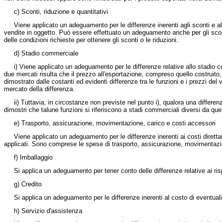
c) Sconti, riduzione e quantitativi
Viene applicato un adeguamento per le differenze inerenti agli sconti e alle 
vendite in oggetto. Può essere effettuato un adeguamento anche per gli scon
delle condizioni richieste per ottenere gli sconti o le riduzioni.
d) Stadio commerciale
i) Viene applicato un adeguamento per le differenze relative allo stadio c
due mercati risulta che il prezzo all'esportazione, compreso quello costruito
dimostrato dalle costanti ed evidenti differenze tra le funzioni e i prezzi de
mercato della differenza.
ii) Tuttavia, in circostanze non previste nel punto i), qualora una differenz
dimostri che talune funzioni si riferiscono a stadi commerciali diversi da 
e) Trasporto, assicurazione, movimentazione, carico e costi accessori
Viene applicato un adeguamento per le differenze inerenti ai costi direttamen
applicati. Sono comprese le spese di trasporto, assicurazione, movimentazi
f) Imballaggio
Si applica un adeguamento per tener conto delle differenze relative ai rispet
g) Credito
Si applica un adeguamento per le differenze inerenti al costo di eventuali c
h) Servizio d'assistenza