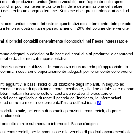
sti di produzione unitari (fissi e variabili), con l'aggiunta delle spese
indi si può, non tenerne conto ai fini della determinazione del valore
costi entro un congruo termine. Si ritiene che i prezzi inferiori ai costi al
a.
osti unitari siano effettuate in quantitativi consistenti entro tale periodo
 inferiori ai costi unitari è pari ad almeno il 20% del volume delle vendite
mi ai principi contabili generalmente riconosciuti nel Paese interessato e
no adeguati o calcolati sulla base dei costi di altri produttori o esportatori
 tratte da altri mercati rappresentativi.
tradizionalmente utilizzati. In mancanza di un metodo più appropriato, la
nte comma, i costi sono opportunamente adeguati per tener conto delle voci di
aggiuntivi e bassi indici di utilizzazione degli impianti, in seguito ad
ondo le regole di ripartizione sopra specificate, alla fine di tale fase e come
determinata in funzione delle circostanze relative al produttore o
ei costi applicabile durante il periodo dell'inchiesta, le informazioni
ed entro tre mesi a decorrere dall'inizio dell'inchiesta
.
[3]
l prodotto simile, nel corso di normali operazioni commerciali, da parte
nti elementi:
el prodotto simile sul mercato interno del Paese d'origine;
oni commerciali, per la produzione e la vendita di prodotti appartenenti alla