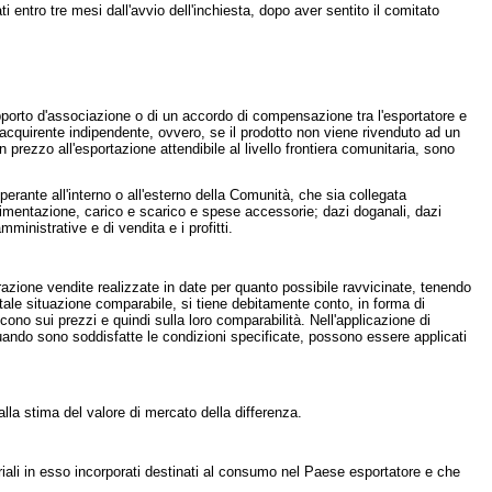
entro tre mesi dall'avvio dell'inchiesta, dopo aver sentito il comitato
porto d'associazione o di un accordo di compensazione tra l'esportatore e
n acquirente indipendente, ovvero, se il prodotto non viene rivenduto ad un
 prezzo all'esportazione attendibile al livello frontiera comunitaria, sono
rante all'interno o all'esterno della Comunità, che sia collegata
vimentazione, carico e scarico e spese accessorie; dazi doganali, dazi
inistrative e di vendita e i profitti.
zione vendite realizzate in date per quanto possibile ravvicinate, tenendo
n tale situazione comparabile, si tiene debitamente conto, in forma di
cono sui prezzi e quindi sulla loro comparabilità. Nell'applicazione di
Quando sono soddisfatte le condizioni specificate, possono essere applicati
lla stima del valore di mercato della differenza.
iali in esso incorporati destinati al consumo nel Paese esportatore e che