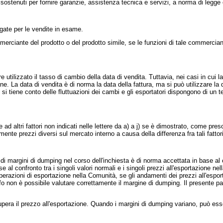
ostenuti per fornire garanzie, assistenza tecnica e servizi, a norma di legge 
ate per le vendite in esame.
erciante del prodotto o del prodotto simile, se le funzioni di tale commercia
tilizzato il tasso di cambio della data di vendita. Tuttavia, nei casi in cui la
ine. La data di vendita è di norma la data della fattura, ma si può utilizzare la 
i tiene conto delle fluttuazioni dei cambi e gli esportatori dispongono di un ter
tri fattori non indicati nelle lettere da a) a j) se è dimostrato, come prescr
mente prezzi diversi sul mercato interno a causa della differenza fra tali fattor
 di margini di dumping nel corso dell'inchiesta è di norma accettata in base a
e al confronto tra i singoli valori normali e i singoli prezzi all'esportazione 
erazioni di esportazione nella Comunità, se gli andamenti dei prezzi all'esporta
afo non è possibile valutare correttamente il margine di dumping. Il presente p
pera il prezzo all'esportazione. Quando i margini di dumping variano, può es