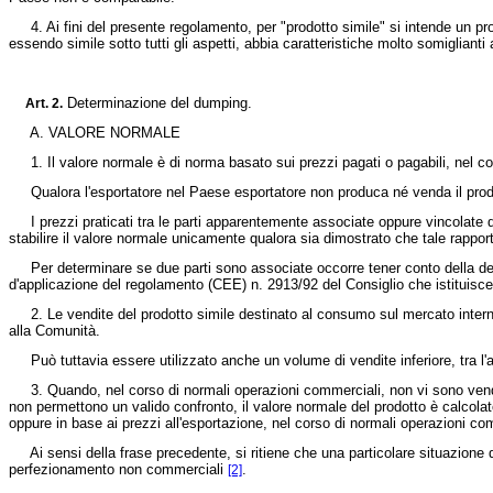
4. Ai fini del presente regolamento, per "prodotto simile" si intende un prodo
essendo simile sotto tutti gli aspetti, abbia caratteristiche molto somiglianti
Determinazione del dumping.
Art. 2.
A. VALORE NORMALE
1. Il valore normale è di norma basato sui prezzi pagati o pagabili, nel co
Qualora l'esportatore nel Paese esportatore non produca né venda il prodotto s
I prezzi praticati tra le parti apparentemente associate oppure vincolate 
stabilire il valore normale unicamente qualora sia dimostrato che tale rapport
Per determinare se due parti sono associate occorre tener conto della defin
d'applicazione del regolamento (CEE) n. 2913/92 del Consiglio che istituisc
2. Le vendite del prodotto simile destinato al consumo sul mercato interno 
alla Comunità.
Può tuttavia essere utilizzato anche un volume di vendite inferiore, tra l'al
3. Quando, nel corso di normali operazioni commerciali, non vi sono vendite 
non permettono un valido confronto, il valore normale del prodotto è calcolat
oppure in base ai prezzi all'esportazione, nel corso di normali operazioni co
Ai sensi della frase precedente, si ritiene che una particolare situazione d
perfezionamento non commerciali
.
[2]