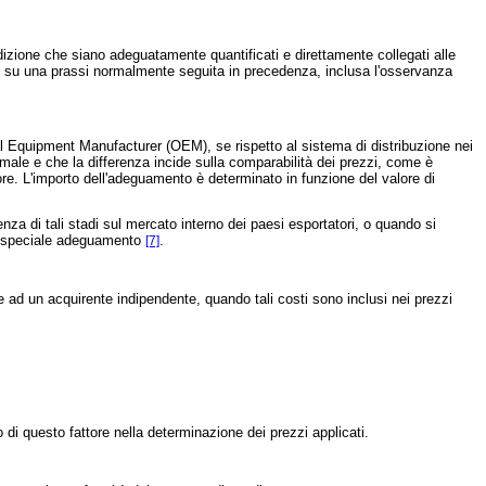
ndizione che siano adeguatamente quantificati e direttamente collegati alle
si su una prassi normalmente seguita in precedenza, inclusa l'osservanza
 Equipment Manufacturer (OEM), se rispetto al sistema di distribuzione nei
rmale e che la differenza incide sulla comparabilità dei prezzi, come è
tore. L'importo dell'adeguamento è determinato in funzione del valore di
za di tali stadi sul mercato interno dei paesi esportatori, o quando si
uno speciale adeguamento
.
[7]
e ad un acquirente indipendente, quando tali costi sono inclusi nei prezzi
di questo fattore nella determinazione dei prezzi applicati.