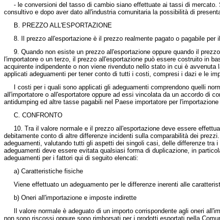
- le conversioni del tasso di cambio siano effettuate ai tassi di mercato. Si
consultivo e dopo aver dato all'industria comunitaria la possibilità di prese
B. PREZZO ALL'ESPORTAZIONE
8. Il prezzo all'esportazione è il prezzo realmente pagato o pagabile per i
9. Quando non esiste un prezzo all'esportazione oppure quando il prezzo all
l'importatore o un terzo, il prezzo all'esportazione può essere costruito in b
acquirente indipendente o non viene rivenduto nello stato in cui è avvenuta la 
applicati adeguamenti per tener conto di tutti i costi, compresi i dazi e le impo
I costi per i quali sono applicati gli adeguamenti comprendono quelli normal
all'importatore o all'esportatore oppure ad essi vincolata da un accordo di 
antidumping ed altre tasse pagabili nel Paese importatore per l'importazione 
C. CONFRONTO
10. Tra il valore normale e il prezzo all'esportazione deve essere effettua
debitamente conto di altre differenze incidenti sulla comparabilità dei prezzi
adeguamenti, valutando tutti gli aspetti dei singoli casi, delle differenze tra
adeguamenti deve essere evitata qualsiasi forma di duplicazione, in particol
adeguamenti per i fattori qui di seguito elencati:
a) Caratteristiche fisiche
Viene effettuato un adeguamento per le differenze inerenti alle caratteristi
b) Oneri all'importazione e imposte indirette
Il valore normale è adeguato di un importo corrispondente agli oneri all'imp
non sono riscossi oppure sono rimborsati per i prodotti esportati nella Comun