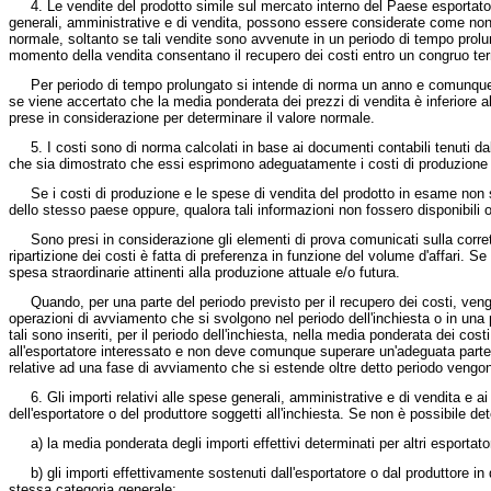
4. Le vendite del prodotto simile sul mercato interno del Paese esportatore, o
generali, amministrative e di vendita, possono essere considerate come non e
normale, soltanto se tali vendite sono avvenute in un periodo di tempo prolunga
momento della vendita consentano il recupero dei costi entro un congruo term
Per periodo di tempo prolungato si intende di norma un anno e comunque un per
se viene accertato che la media ponderata dei prezzi di vendita è inferiore al
prese in considerazione per determinare il valore normale.
5. I costi sono di norma calcolati in base ai documenti contabili tenuti dall
che sia dimostrato che essi esprimono adeguatamente i costi di produzione 
Se i costi di produzione e le spese di vendita del prodotto in esame non si
dello stesso paese oppure, qualora tali informazioni non fossero disponibili o u
Sono presi in considerazione gli elementi di prova comunicati sulla corretta
ripartizione dei costi è fatta di preferenza in funzione del volume d'affari.
spesa straordinarie attinenti alla produzione attuale e/o futura.
Quando, per una parte del periodo previsto per il recupero dei costi, vengono
operazioni di avviamento che si svolgono nel periodo dell'inchiesta o in una p
tali sono inseriti, per il periodo dell'inchiesta, nella media ponderata dei c
all'esportatore interessato e non deve comunque superare un'adeguata parte in
relative ad una fase di avviamento che si estende oltre detto periodo vengon
6. Gli importi relativi alle spese generali, amministrative e di vendita e ai p
dell'esportatore o del produttore soggetti all'inchiesta. Se non è possibile det
a) la media ponderata degli importi effettivi determinati per altri esportatori
b) gli importi effettivamente sostenuti dall'esportatore o dal produttore in 
stessa categoria generale;