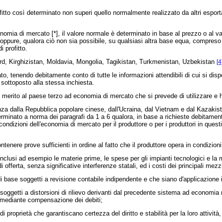
o così determinato non superi quello normalmente realizzato da altri esportato
omia di mercato [*], il valore normale è determinato in base al prezzo o al v
 oppure, qualora ciò non sia possibile, su qualsiasi altra base equa, compres
 profitto.
Nord, Kirghizistan, Moldavia, Mongolia, Tagikistan, Turkmenistan, Uzbekistan
[4
endo debitamente conto di tutte le informazioni attendibili di cui si dispon
 sottoposto alla stessa inchiesta.
 merito al paese terzo ad economia di mercato che si prevede di utilizzare e 
za dalla Repubblica popolare cinese, dall'Ucraina, dal Vietnam e dal Kazakis
erminato a norma dei paragrafi da 1 a 6 qualora, in base a richieste debitamente
di condizioni dell'economia di mercato per il produttore o per i produttori in que
tenere prove sufficienti in ordine al fatto che il produttore opera in condizion
 inclusi ad esempio le materie prime, le spese per gli impianti tecnologici e l
ferta, senza significative interferenze statali, ed i costi dei principali mezzi
ase soggetti a revisione contabile indipendente e che siano d'applicazione in 
oggetti a distorsioni di rilievo derivanti dal precedente sistema ad economia n
i mediante compensazione dei debiti;
proprietà che garantiscano certezza del diritto e stabilità per la loro attività,