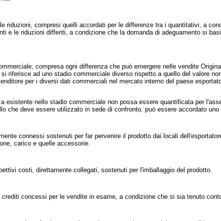
riduzioni, compresi quelli accordati per le differenze tra i quantitativi, a co
ti e le riduzioni differiti, a condizione che la domanda di adeguamento si ba
ommerciale, compresa ogni differenza che può emergere nelle vendite Original
, si riferisce ad uno stadio commerciale diverso rispetto a quello del valore no
l venditore per i diversi dati commerciali nel mercato interno del paese esporta
a esistente nello stadio commerciale non possa essere quantificata per l'assen
quello che deve essere utilizzato in sede di confronto, può essere accordato 
te connessi sostenuti per far pervenire il prodotto dai locali dell'esportator
one, carico e quelle accessorie.
tivi costi, direttamente collegati, sostenuti per l'imballaggio del prodotto.
rediti concessi per le vendite in esame, a condizione che si sia tenuto conto 