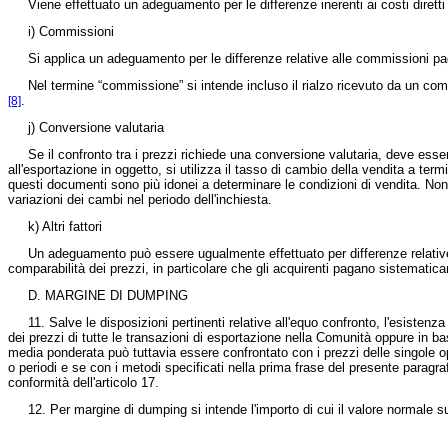
Viene effettuato un adeguamento per le differenze inerenti ai costi diretti s
i) Commissioni
Si applica un adeguamento per le differenze relative alle commissioni pag
Nel termine “commissione” si intende incluso il rialzo ricevuto da un comm
.
[8]
j) Conversione valutaria
Se il confronto tra i prezzi richiede una conversione valutaria, deve essere u
all'esportazione in oggetto, si utilizza il tasso di cambio della vendita a term
questi documenti sono più idonei a determinare le condizioni di vendita. Non s
variazioni dei cambi nel periodo dell'inchiesta.
k) Altri fattori
Un adeguamento può essere ugualmente effettuato per differenze relative ad al
comparabilità dei prezzi, in particolare che gli acquirenti pagano sistematica
D. MARGINE DI DUMPING
11. Salve le disposizioni pertinenti relative all'equo confronto, l'esistenza
dei prezzi di tutte le transazioni di esportazione nella Comunità oppure in bas
media ponderata può tuttavia essere confrontato con i prezzi delle singole op
o periodi e se con i metodi specificati nella prima frase del presente paragr
conformità dell'articolo 17.
12. Per margine di dumping si intende l'importo di cui il valore normale su