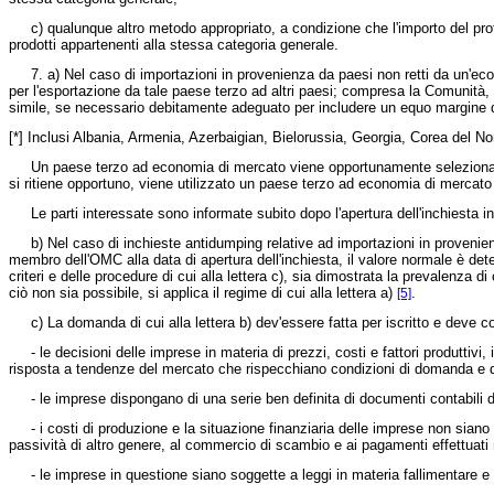
c) qualunque altro metodo appropriato, a condizione che l'importo del profitt
prodotti appartenenti alla stessa categoria generale.
7. a) Nel caso di importazioni in provenienza da paesi non retti da un'econ
per l'esportazione da tale paese terzo ad altri paesi; compresa la Comunità,
simile, se necessario debitamente adeguato per includere un equo margine di
[*] Inclusi Albania, Armenia, Azerbaigian, Bielorussia, Georgia, Corea del 
Un paese terzo ad economia di mercato viene opportunamente selezionato, ten
si ritiene opportuno, viene utilizzato un paese terzo ad economia di mercato
Le parti interessate sono informate subito dopo l'apertura dell'inchiesta in
b) Nel caso di inchieste antidumping relative ad importazioni in provenien
membro dell'OMC alla data di apertura dell'inchiesta, il valore normale è det
criteri e delle procedure di cui alla lettera c), sia dimostrata la prevalenza 
ciò non sia possibile, si applica il regime di cui alla lettera a)
.
[5]
c) La domanda di cui alla lettera b) dev'essere fatta per iscritto e deve con
- le decisioni delle imprese in materia di prezzi, costi e fattori produttivi,
risposta a tendenze del mercato che rispecchiano condizioni di domanda e di of
- le imprese dispongano di una serie ben definita di documenti contabili di b
- i costi di produzione e la situazione finanziaria delle imprese non siano s
passività di altro genere, al commercio di scambio e ai pagamenti effettuat
- le imprese in questione siano soggette a leggi in materia fallimentare e di 