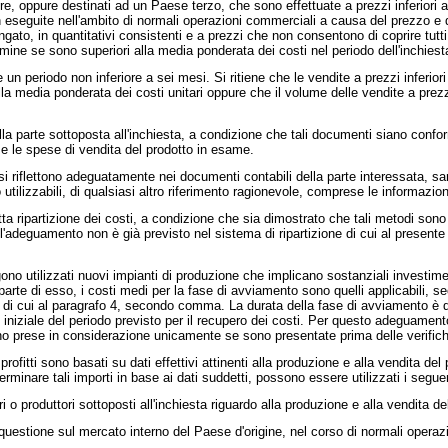
ppure destinati ad un Paese terzo, che sono effettuate a prezzi inferiori ai co
seguite nell'ambito di normali operazioni commerciali a causa del prezzo e qu
to, in quantitativi consistenti e a prezzi che non consentono di coprire tutti i 
ine se sono superiori alla media ponderata dei costi nel periodo dell'inchiest
iodo non inferiore a sei mesi. Si ritiene che le vendite a prezzi inferiori ai c
la media ponderata dei costi unitari oppure che il volume delle vendite a prezzi
a parte sottoposta all'inchiesta, a condizione che tali documenti siano confor
e le spese di vendita del prodotto in esame.
 riflettono adeguatamente nei documenti contabili della parte interessata, saran
tilizzabili, di qualsiasi altro riferimento ragionevole, comprese le informazioni
 ripartizione dei costi, a condizione che sia dimostrato che tali metodi sono 
 Se l'adeguamento non è già previsto nel sistema di ripartizione di cui al prese
 utilizzati nuovi impianti di produzione che implicano sostanziali investimenti 
arte di esso, i costi medi per la fase di avviamento sono quelli applicabili, sec
osti di cui al paragrafo 4, secondo comma. La durata della fase di avviamento è 
iziale del periodo previsto per il recupero dei costi. Per questo adeguamento d
o prese in considerazione unicamente se sono presentate prima delle verifiche 
rofitti sono basati su dati effettivi attinenti alla produzione e alla vendita de
erminare tali importi in base ai dati suddetti, possono essere utilizzati i segue
 o produttori sottoposti all'inchiesta riguardo alla produzione e alla vendita d
questione sul mercato interno del Paese d'origine, nel corso di normali operazi