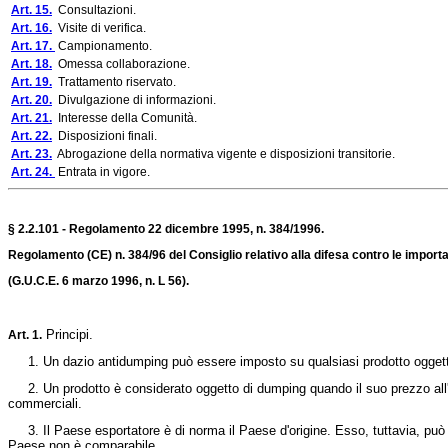
Art. 15.
Consultazioni.
Art. 16.
Visite di verifica.
Art. 17.
Campionamento.
Art. 18.
Omessa collaborazione.
Art. 19.
Trattamento riservato.
Art. 20.
Divulgazione di informazioni.
Art. 21.
Interesse della Comunità.
Art. 22.
Disposizioni finali.
Art. 23.
Abrogazione della normativa vigente e disposizioni transitorie.
Art. 24.
Entrata in vigore.
§ 2.2.101 - Regolamento 22 dicembre 1995, n. 384/1996.
Regolamento (CE) n. 384/96 del Consiglio relativo alla difesa contro le impor
(G.U.C.E. 6 marzo 1996, n. L 56).
Principi.
Art. 1.
1. Un dazio antidumping può essere imposto su qualsiasi prodotto oggetto d
2. Un prodotto è considerato oggetto di dumping quando il suo prezzo all'es
commerciali.
3. Il Paese esportatore è di norma il Paese d'origine. Esso, tuttavia, può 
Paese non è comparabile.