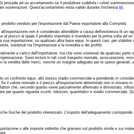
 procede ad un accertamento se il produttore soddisfa i criteri summenzionati 
ntare osservazioni. Quest'accertamento resta valido durante l'inchiesta
.
[6]
l prodotto venduto per l'esportazione dal Paese esportatore alla Comunità.
'esportazione non è considerato attendibile a causa dell'esistenza di un rap
ase al prezzo al quale il prodotto importato è rivenduto per la prima volta ad u
sua importazione, su qualsiasi altra base equa. In questi casi, per stabilire in
ste, sostenuti tra l'importazione e la rivendita e dei profitti.
mente a carico dell'importatore, ma che sono sostenuti da qualsiasi parte ope
compensazione. Sono inclusi in tali costi trasporto normale, assicurazione, mo
o la vendita delle merci, nonché un margine adeguato per le spese generali, amm
to un confronto equo, allo stesso stadio commerciale e prendendo in considera
. Se il valore normale e il prezzo all'esportazione determinati non si trovano i
 i fattori che, secondo quanto viene parzialmente affermato e dimostrato, influis
are per quanto riguarda sconti, riduzioni, quantitativi e stadio commerciale. 
che fisiche del prodotto interessato. L'importo dell'adeguamento corrisponde a
ortazione o alle imposte indirette che gravano sul prodotto simile e sui mater
ità.