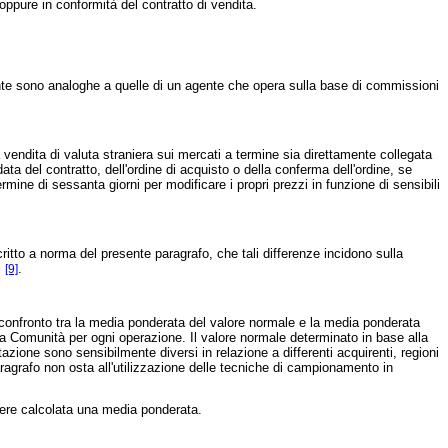
oppure in conformità del contratto di vendita.
nte sono analoghe a quelle di un agente che opera sulla base di commissioni
 vendita di valuta straniera sui mercati a termine sia direttamente collegata
data del contratto, dell'ordine di acquisto o della conferma dell'ordine, se
mine di sessanta giorni per modificare i propri prezzi in funzione di sensibili
itto a norma del presente paragrafo, che tali differenze incidono sulla
i
.
[9]
l confronto tra la media ponderata del valore normale e la media ponderata
nella Comunità per ogni operazione. Il valore normale determinato in base alla
zione sono sensibilmente diversi in relazione a differenti acquirenti, regioni
aragrafo non osta all'utilizzazione delle tecniche di campionamento in
sere calcolata una media ponderata.