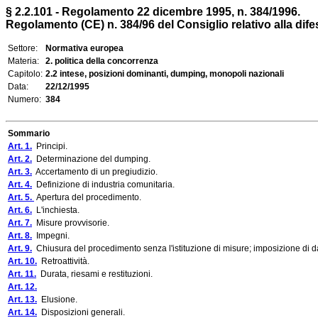
§ 2.2.101 - Regolamento 22 dicembre 1995, n. 384/1996.
Regolamento (CE) n. 384/96 del Consiglio relativo alla dife
Settore:
Normativa europea
Materia:
2. politica della concorrenza
Capitolo:
2.2 intese, posizioni dominanti, dumping, monopoli nazionali
Data:
22/12/1995
Numero:
384
Sommario
Art. 1.
Principi.
Art. 2.
Determinazione del dumping.
Art. 3.
Accertamento di un pregiudizio.
Art. 4.
Definizione di industria comunitaria.
Art. 5.
Apertura del procedimento.
Art. 6.
L'inchiesta.
Art. 7.
Misure provvisorie.
Art. 8.
Impegni.
Art. 9.
Chiusura del procedimento senza l'istituzione di misure; imposizione di daz
Art. 10.
Retroattività.
Art. 11.
Durata, riesami e restituzioni.
Art. 12.
Art. 13.
Elusione.
Art. 14.
Disposizioni generali.