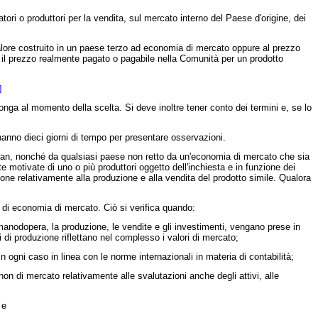
ri o produttori per la vendita, sul mercato interno del Paese d'origine, dei
alore costruito in un paese terzo ad economia di mercato oppure al prezzo
o il prezzo realmente pagato o pagabile nella Comunità per un prodotto
]
ga al momento della scelta. Si deve inoltre tener conto dei termini e, se lo
hanno dieci giorni di tempo per presentare osservazioni.
tan, nonché da qualsiasi paese non retto da un'economia di mercato che sia
 motivate di uno o più produttori oggetto dell'inchiesta e in funzione dei
stione relativamente alla produzione e alla vendita del prodotto simile. Qualora
i di economia di mercato. Ciò si verifica quando:
a manodopera, la produzione, le vendite e gli investimenti, vengano prese in
 di produzione riflettano nel complesso i valori di mercato;
ogni caso in linea con le norme internazionali in materia di contabilità;
on di mercato relativamente alle svalutazioni anche degli attivi, alle
 e