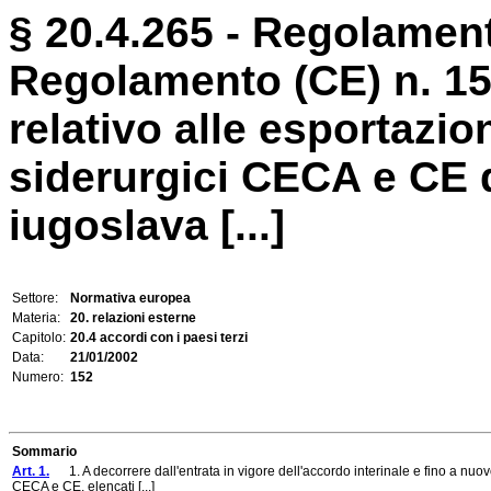
§ 20.4.265 - Regolament
Regolamento (CE) n. 15
relativo alle esportazion
siderurgici CECA e CE 
iugoslava [...]
Settore:
Normativa europea
Materia:
20. relazioni esterne
Capitolo:
20.4 accordi con i paesi terzi
Data:
21/01/2002
Numero:
152
Sommario
Art. 1.
1. A decorrere dall'entrata in vigore dell'accordo interinale e fino a nuovo 
CECA e CE, elencati [...]