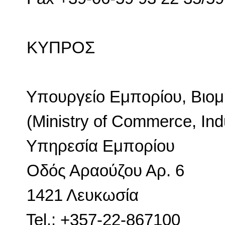
ΚΥΠΡΟΣ
Υπουργείο Εμπορίου, Βιομ
(Ministry of Commerce, Ind
Υπηρεσία
Εμπορίου
Οδός
Αραούζου
Αρ
. 6
1421
Λευκωσία
Tel.: +357-22-867100