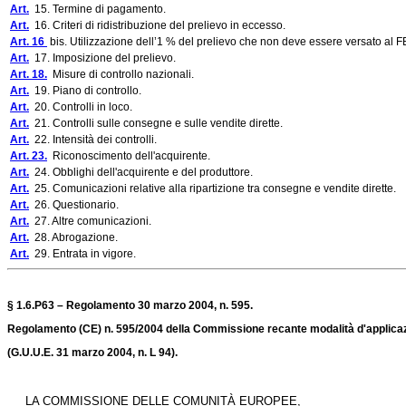
Art.
15. Termine di pagamento.
Art.
16. Criteri di ridistribuzione del prelievo in eccesso.
Art. 16
bis. Utilizzazione dell’1 % del prelievo che non deve essere versato al
Art.
17. Imposizione del prelievo.
Art. 18.
Misure di controllo nazionali.
Art.
19. Piano di controllo.
Art.
20. Controlli in loco.
Art.
21. Controlli sulle consegne e sulle vendite dirette.
Art.
22. Intensità dei controlli.
Art. 23.
Riconoscimento dell'acquirente.
Art.
24. Obblighi dell'acquirente e del produttore.
Art.
25. Comunicazioni relative alla ripartizione tra consegne e vendite dirette.
Art.
26. Questionario.
Art.
27. Altre comunicazioni.
Art.
28. Abrogazione.
Art.
29. Entrata in vigore.
§ 1.6.P63 – Regolamento 30 marzo 2004, n. 595.
Regolamento (CE) n. 595/2004 della Commissione recante modalità d'applicazione
(G.U.U.E. 31 marzo 2004, n. L 94).
LA COMMISSIONE DELLE COMUNITÀ EUROPEE,