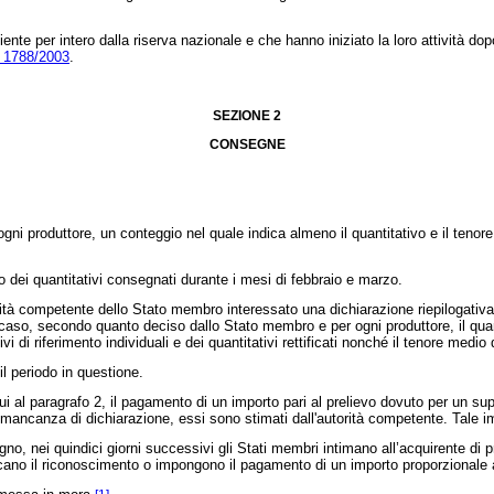
te per intero dalla riserva nazionale e che hanno iniziato la loro attività dopo
. 1788/2003
.
SEZIONE 2
CONSEGNE
ni produttore, un conteggio nel quale indica almeno il quantitativo e il tenore 
o dei quantitativi consegnati durante i mesi di febbraio e marzo.
à competente dello Stato membro interessato una dichiarazione riepilogativa de
caso, secondo quanto deciso dallo Stato membro e per ogni produttore, il quantit
 di riferimento individuali e dei quantitativi rettificati nonché il tenore medio 
l periodo in questione.
l paragrafo 2, il pagamento di un importo pari al prelievo dovuto per un supera
 per mancanza di dichiarazione, essi sono stimati dall'autorità competente. Ta
nei quindici giorni successivi gli Stati membri intimano all’acquirente di pres
no il riconoscimento o impongono il pagamento di un importo proporzionale al vol