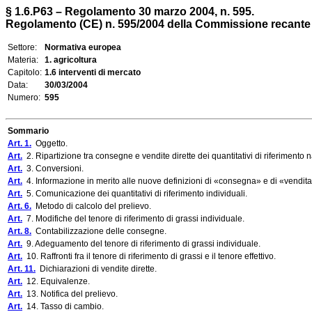
§ 1.6.P63 – Regolamento 30 marzo 2004, n. 595.
Regolamento (CE) n. 595/2004 della Commissione recante mo
Settore:
Normativa europea
Materia:
1. agricoltura
Capitolo:
1.6 interventi di mercato
Data:
30/03/2004
Numero:
595
Sommario
Art. 1.
Oggetto.
Art.
2. Ripartizione tra consegne e vendite dirette dei quantitativi di riferimento n
Art.
3. Conversioni.
Art.
4. Informazione in merito alle nuove definizioni di «consegna» e di «vendita 
Art.
5. Comunicazione dei quantitativi di riferimento individuali.
Art. 6.
Metodo di calcolo del prelievo.
Art.
7. Modifiche del tenore di riferimento di grassi individuale.
Art. 8.
Contabilizzazione delle consegne.
Art.
9. Adeguamento del tenore di riferimento di grassi individuale.
Art.
10. Raffronti fra il tenore di riferimento di grassi e il tenore effettivo.
Art. 11.
Dichiarazioni di vendite dirette.
Art.
12. Equivalenze.
Art.
13. Notifica del prelievo.
Art.
14. Tasso di cambio.