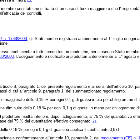
di messa in mora
.
[1]
membro constati che si tratta di un caso di forza maggiore o che l'irregolar
'efficacia dei controlli.
) n. 1788/2003
, gli Stati membri registrano anteriormente al 1°
luglio di ogni 
tione.
esso coefficiente a tutti i produttori, in modo che, per ciascuno Stato membro,
788/2003
. L'adeguamento è notificato ai produttori anteriormente al 1°
agosto e 
rticolo 8, paragrafo 1, del presente regolamento e ai sensi dell'articolo 10, pa
grassi di cui all'articolo 9, paragrafo 1, del summenzionato regolamento.
e maggiorato dello 0,18 % per ogni 0,1 g di grassi in più per chilogrammo di l
ne diminuito dello 0,18 % per ogni 0,1 g di grassi in meno per chilogrammo di 
oduttore risulta inferiore, dopo l’adeguamento, al 75 % del quantitativo effetti
a base del 75 % del quantitativo effettivo consegnato
.
[2]
llo 0,18 % per ogni 0,1 g di grassi si applica il coefficiente 0,971.
zionale conformemente all'articolo 10, paragrafo 2, del
regolamento (CE) n. 