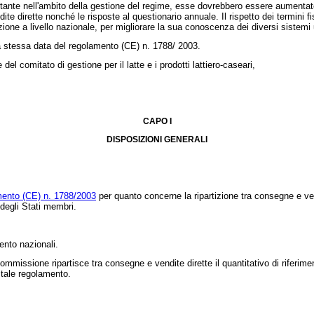
te nell'ambito della gestione del regime, esse dovrebbero essere aumentate. 
e dirette nonché le risposte al questionario annuale. Il rispetto dei termini f
one a livello nazionale, per migliorare la sua conoscenza dei diversi sistemi u
la stessa data del regolamento (CE) n. 1788/ 2003.
l comitato di gestione per il latte e i prodotti lattiero-caseari,
CAPO I
DISPOSIZIONI GENERALI
mento (CE) n. 1788/2003
per quanto concerne la ripartizione tra consegne e vendit
degli Stati membri.
mento nazionali.
missione ripartisce tra consegne e vendite dirette il quantitativo di riferimen
 tale regolamento.