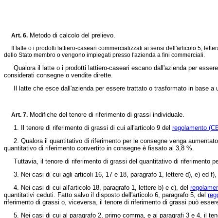
Metodo di calcolo del prelievo.
Art. 6.
Il latte o i prodotti lattiero-caseari commercializzati ai sensi dell'articolo 5, letter
dello Stato membro o vengono impiegati presso l'azienda a fini commerciali.
Qualora il latte o i prodotti lattiero-caseari escano dall'azienda per essere 
considerati consegne o vendite dirette.
Il latte che esce dall'azienda per essere trattato o trasformato in base a 
Modifiche del tenore di riferimento di grassi individuale.
Art.
7.
1. Il tenore di riferimento di grassi di cui all'articolo 9 del
regolamento (CE
2. Qualora il quantitativo di riferimento per le consegne venga aumentato o c
quantitativo di riferimento convertito in consegne è fissato al 3,8 %.
Tuttavia, il tenore di riferimento di grassi del quantitativo di riferimento p
3. Nei casi di cui agli articoli 16, 17 e 18, paragrafo 1, lettere d), e) ed f),
4. Nei casi di cui all'articolo 18, paragrafo 1, lettere b) e c), del
regolamen
quantitativi ceduti. Fatto salvo il disposto dell'articolo 6, paragrafo 5, del
reg
riferimento di grassi o, viceversa, il tenore di riferimento di grassi può esser
5. Nei casi di cui al paragrafo 2, primo comma, e ai paragrafi 3 e 4, il tenore 