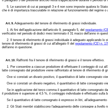
Il paragrafo 3 del presente articolo resta d'applicazione durante il periodo 
5. Le sanzioni di cui ai paragrafi 3 e 4 non sono imposte qualora lo Stato 
che è di importanza trascurabile in relazione al funzionamento del regime o all
Adeguamento del tenore di riferimento di grassi individuale.
Art.
9.
1. Ai fini dell'applicazione dell'articolo 9, paragrafo 5, del
regolamento (CE
verificatisi nel periodo di dodici mesi terminato il 31 marzo dell'anno in ques
2. Il tenore di riferimento di grassi individuale è adeguato applicando lo st
tenore di riferimento di grassi di cui all'allegato II del
regolamento (CE) n. 1
dell'anno in questione.
Raffronti fra il tenore di riferimento di grassi e il tenore effettivo.
Art.
10.
1. Per consentire a ciascun produttore di effettuare il conteggio di cui all'a
latte consegnato dal produttore viene raffrontato al tenore di riferimento di 
Ove si constati un divario positivo, il quantitativo di latte consegnato vien
Ove si constati un divario negativo, il quantitativo di latte consegnato vie
Se in applicazione del terzo comma il quantitativo di latte consegnato dal pr
il produttore è superiore al 4,5 %, il conteggio individuale è effettuato sull
Se il quantitativo di latte consegnato è espresso in litri, all'adeguamento de
2. Gli Stati membri stabiliscono l'adeguamento delle consegne a livello na