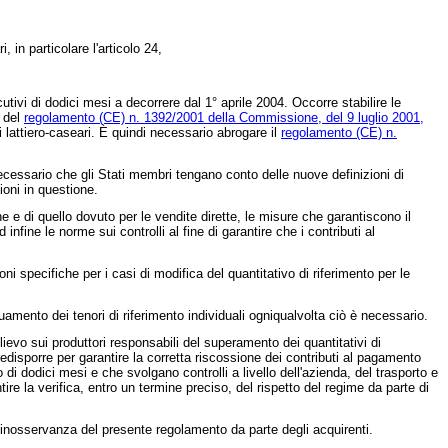
, in particolare l'articolo 24,
cutivi di dodici mesi a decorrere dal 1°
aprile 2004. Occorre stabilire le
i del
regolamento (CE) n. 1392/2001 della Commissione, del 9 luglio 2001,
 lattiero-caseari. È quindi necessario abrogare il
regolamento (CE) n.
necessario che gli Stati membri tengano conto delle nuove definizioni di
ioni in questione.
 e di quello dovuto per le vendite dirette, le misure che garantiscono il
ne le norme sui controlli al fine di garantire che i contributi al
ni specifiche per i casi di modifica del quantitativo di riferimento per le
uamento dei tenori di riferimento individuali ogniqualvolta ciò è necessario.
relievo sui produttori responsabili del superamento dei quantitativi di
redisporre per garantire la corretta riscossione dei contributi al pagamento
 di dodici mesi e che svolgano controlli a livello dell'azienda, del trasporto e
tire la verifica, entro un termine preciso, del rispetto del regime da parte di
di inosservanza del presente regolamento da parte degli acquirenti.