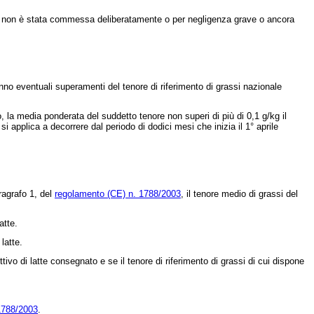
ità non è stata commessa deliberatamente o per negligenza grave o ancora
anno eventuali superamenti del tenore di riferimento di grassi nazionale
 la media ponderata del suddetto tenore non superi di più di 0,1 g/kg il
si applica a decorrere dal periodo di dodici mesi che inizia il 1°
aprile
ragrafo 1, del
regolamento (CE) n. 1788/2003
, il tenore medio di grassi del
atte.
latte.
vo di latte consegnato e se il tenore di riferimento di grassi di cui dispone
1788/2003
.