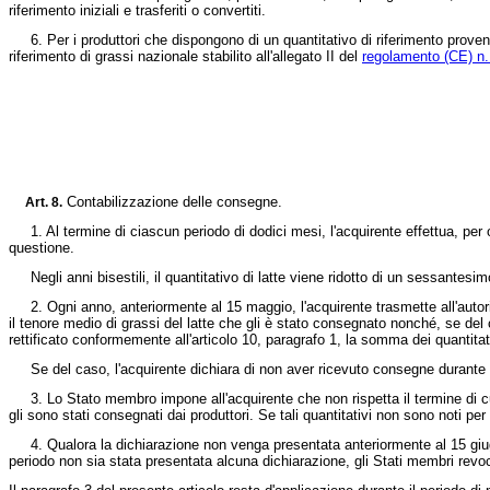
riferimento iniziali e trasferiti o convertiti.
6. Per i produttori che dispongono di un quantitativo di riferimento provenien
riferimento di grassi nazionale stabilito all'allegato II del
regolamento (CE) n
Contabilizzazione delle consegne.
Art. 8.
1. Al termine di ciascun periodo di dodici mesi, l'acquirente effettua, per og
questione.
Negli anni bisestili, il quantitativo di latte viene ridotto di un sessantesim
2. Ogni anno, anteriormente al 15 maggio, l'acquirente trasmette all'autorit
il tenore medio di grassi del latte che gli è stato consegnato nonché, se del 
rettificato conformemente all'articolo 10, paragrafo 1, la somma dei quantitativi
Se del caso, l'acquirente dichiara di non aver ricevuto consegne durante i
3. Lo Stato membro impone all'acquirente che non rispetta il termine di cui a
gli sono stati consegnati dai produttori. Se tali quantitativi non sono noti
4. Qualora la dichiarazione non venga presentata anteriormente al 15 giugno, 
periodo non sia stata presentata alcuna dichiarazione, gli Stati membri revoca