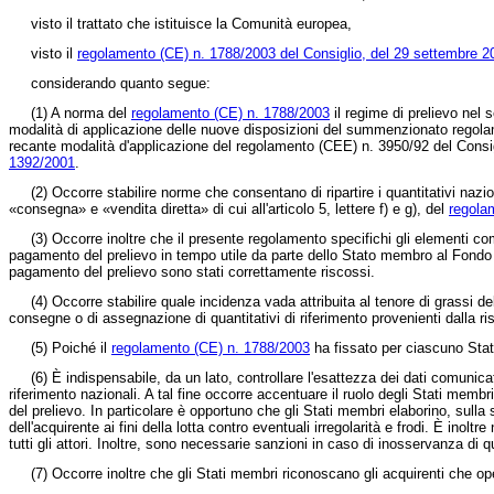
visto il trattato che istituisce la Comunità europea,
visto il
regolamento (CE) n. 1788/2003 del Consiglio, del 29 settembre 2
considerando quanto segue:
(1)
A norma del
regolamento (CE) n. 1788/2003
il regime di prelievo nel s
modalità di applicazione delle nuove disposizioni del summenzionato regolame
recante modalità d'applicazione del regolamento (CEE) n. 3950/92 del Consigli
1392/2001
.
(2)
Occorre stabilire norme che consentano di ripartire i quantitativi naz
«consegna» e «vendita diretta» di cui all'articolo 5, lettere f) e g), del
regola
(3)
Occorre inoltre che il presente regolamento specifichi gli elementi co
pagamento del prelievo in tempo utile da parte dello Stato membro al Fondo eu
pagamento del prelievo sono stati correttamente riscossi.
(4)
Occorre stabilire quale incidenza vada attribuita al tenore di grassi de
consegne o di assegnazione di quantitativi di riferimento provenienti dalla ri
(5)
Poiché il
regolamento (CE) n. 1788/2003
ha fissato per ciascuno Stato
(6)
È indispensabile, da un lato, controllare l'esattezza dei dati comunicati
riferimento nazionali. A tal fine occorre accentuare il ruolo degli Stati membr
del prelievo. In particolare è opportuno che gli Stati membri elaborino, sulla s
dell'acquirente ai fini della lotta contro eventuali irregolarità e frodi. È ino
tutti gli attori. Inoltre, sono necessarie sanzioni in caso di inosservanza di
(7)
Occorre inoltre che gli Stati membri riconoscano gli acquirenti che ope