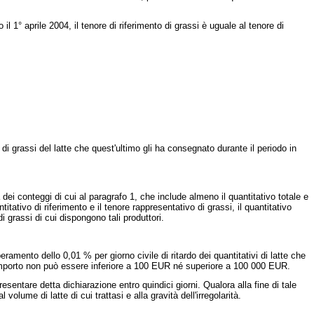
 il 1°
aprile 2004, il tenore di riferimento di grassi è uguale al tenore di
di grassi del latte che quest'ultimo gli ha consegnato durante il periodo in
i conteggi di cui al paragrafo 1, che include almeno il quantitativo totale e
ativo di riferimento e il tenore rappresentativo di grassi, il quantitativo
di grassi di cui dispongono tali produttori.
mento dello 0,01 % per giorno civile di ritardo dei quantitativi di latte che
le importo non può essere inferiore a 100 EUR né superiore a 100 000 EUR.
entare detta dichiarazione entro quindici giorni. Qualora alla fine di tale
ume di latte di cui trattasi e alla gravità dell'irregolarità.