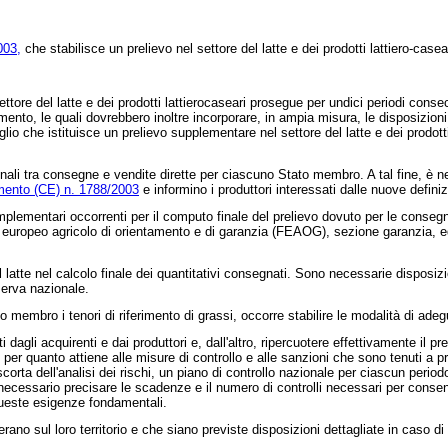
003,
che stabilisce un prelievo nel settore del latte e dei prodotti lattiero-caseari
ettore del latte e dei prodotti lattierocaseari prosegue per undici periodi conse
nto, le quali dovrebbero inoltre incorporare, in ampia misura, le disposizion
o che istituisce un prelievo supplementare nel settore del latte e dei prodotti
ionali tra consegne e vendite dirette per ciascuno Stato membro. A tal fine, è 
mento (CE) n. 1788/2003
e informino i produttori interessati dalle nuove definiz
mplementari occorrenti per il computo finale del prelievo dovuto per le consegne
ropeo agricolo di orientamento e di garanzia (FEAOG), sezione garanzia, ed infi
l latte nel calcolo finale dei quantitativi consegnati. Sono necessarie disposizio
serva nazionale.
 membro i tenori di riferimento di grassi, occorre stabilire le modalità di adeg
 dagli acquirenti e dai produttori e, dall'altro, ripercuotere effettivamente il p
i per quanto attiene alle misure di controllo e alle sanzioni che sono tenuti a p
corta dell'analisi dei rischi, un piano di controllo nazionale per ciascun periodo
ltre necessario precisare le scadenze e il numero di controlli necessari per consen
 queste esigenze fondamentali.
rano sul loro territorio e che siano previste disposizioni dettagliate in caso 