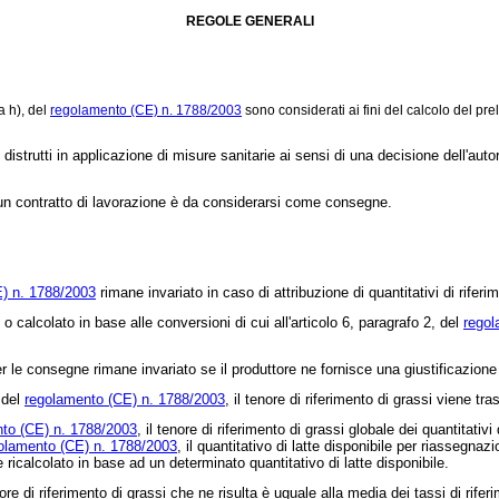
REGOLE GENERALI
a h), del
regolamento (CE) n. 1788/2003
sono considerati ai fini del calcolo del pr
distrutti in applicazione di misure sanitarie ai sensi di una decisione dell'au
un contratto di lavorazione è da considerarsi come consegne.
) n. 1788/2003
rimane invariato in caso di attribuzione di quantitativi di rifer
alcolato in base alle conversioni di cui all'articolo 6, paragrafo 2, del
regol
er le consegne rimane invariato se il produttore ne fornisce una giustificazione
 del
regolamento (CE) n. 1788/2003
, il tenore di riferimento di grassi viene tr
to (CE) n. 1788/2003
, il tenore di riferimento di grassi globale dei quantitativ
olamento (CE) n. 1788/2003
, il quantitativo di latte disponibile per riassegn
e ricalcolato in base ad un determinato quantitativo di latte disponibile.
di riferimento di grassi che ne risulta è uguale alla media dei tassi di riferiment