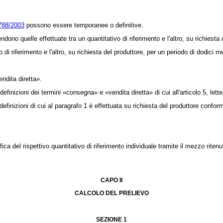
788/2003
possono essere temporanee o definitive.
ono quelle effettuate tra un quantitativo di riferimento e l'altro, su richiesta
i riferimento e l'altro, su richiesta del produttore, per un periodo di dodici me
ndita diretta».
efinizioni dei termini «consegna» e «vendita diretta» di cui all'articolo 5, lette
efinizioni di cui al paragrafo 1 è effettuata su richiesta del produttore confor
 del rispettivo quantitativo di riferimento individuale tramite il mezzo ritenu
CAPO II
CALCOLO DEL PRELIEVO
SEZIONE 1