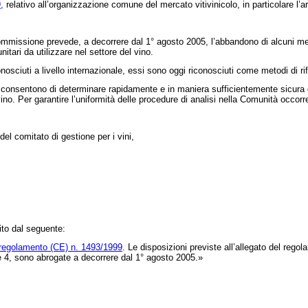
,
relativo all’organizzazione comune del mercato vitivinicolo, in particolare l’ar
mmissione prevede, a decorrere dal 1
°
agosto 2005, l’abbandono di alcuni meto
tari da utilizzare nel settore del vino.
conosciuti a livello internazionale, essi sono oggi riconosciuti come metodi di 
onsentono di determinare rapidamente e in maniera sufficientemente sicura gli el
el vino. Per garantire l’uniformità delle procedure di analisi nella Comunità occ
el comitato di gestione per i vini,
uito dal seguente:
regolamento (CE) n. 1493/1999
. Le disposizioni previste all’allegato del rego
 e 4, sono abrogate a decorrere dal 1
°
agosto 2005.»