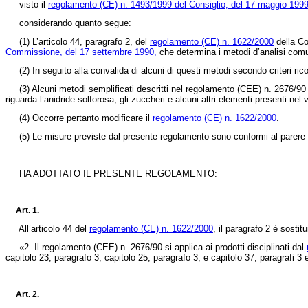
visto il
regolamento (CE) n. 1493/1999 del Consiglio, del 17 maggio 1999
considerando quanto segue:
(1)
L’articolo 44, paragrafo 2, del
regolamento (CE) n. 1622/2000
della Co
Commissione, del 17 settembre 1990,
che determina i metodi d’analisi comuni
(2)
In seguito alla convalida di alcuni di questi metodi secondo criteri ri
(3)
Alcuni metodi semplificati descritti nel regolamento (CEE) n. 2676/90 c
riguarda l’anidride solforosa, gli zuccheri e alcuni altri elementi presenti n
(4)
Occorre pertanto modificare il
regolamento (CE) n. 1622/2000
.
(5)
Le misure previste dal presente regolamento sono conformi al parere d
HA ADOTTATO IL PRESENTE REGOLAMENTO:
Art. 1.
All’articolo 44 del
regolamento (CE) n. 1622/2000
, il paragrafo 2 è sostit
«2. Il regolamento (CEE) n. 2676/90 si applica ai prodotti disciplinati dal
capitolo 23, paragrafo 3, capitolo 25, paragrafo 3, e capitolo 37, paragrafi 3
Art. 2.