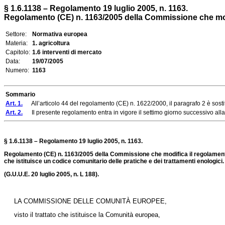
§ 1.6.1138 – Regolamento 19 luglio 2005, n. 1163.
Regolamento (CE) n. 1163/2005 della Commissione che modifi
Settore:
Normativa europea
Materia:
1. agricoltura
Capitolo:
1.6 interventi di mercato
Data:
19/07/2005
Numero:
1163
Sommario
Art. 1.
All’articolo 44 del regolamento (CE) n. 1622/2000, il paragrafo 2 è sosti
Art. 2.
Il presente regolamento entra in vigore il settimo giorno successivo alla
§ 1.6.1138 – Regolamento 19 luglio 2005, n. 1163.
Regolamento (CE) n. 1163/2005 della Commissione che modifica il regolamento 
che istituisce un codice comunitario delle pratiche e dei trattamenti enologici.
(G.U.U.E. 20 luglio 2005, n. L 188).
LA COMMISSIONE DELLE COMUNITÀ EUROPEE,
visto il trattato che istituisce la Comunità europea,