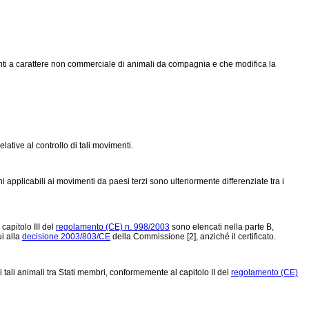
enti a carattere non commerciale di animali da compagnia e che modifica la
ative al controllo di tali movimenti.
 applicabili ai movimenti da paesi terzi sono ulteriormente differenziate tra i
capitolo III del
regolamento (CE) n. 998/2003
sono elencati nella parte B,
ui alla
decisione 2003/803/CE
della Commissione [2], anziché il certificato.
tali animali tra Stati membri, conformemente al capitolo II del
regolamento (CE)