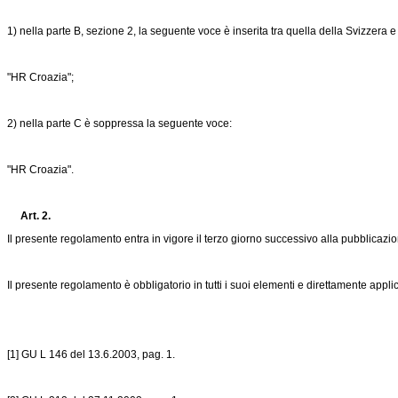
1) nella parte B, sezione 2, la seguente voce è inserita tra quella della Svizzera e
"HR Croazia";
2) nella parte C è soppressa la seguente voce:
"HR Croazia".
Art. 2.
Il presente regolamento entra in vigore il terzo giorno successivo alla pubblicazi
Il presente regolamento è obbligatorio in tutti i suoi elementi e direttamente appli
[1] GU L 146 del 13.6.2003, pag. 1.