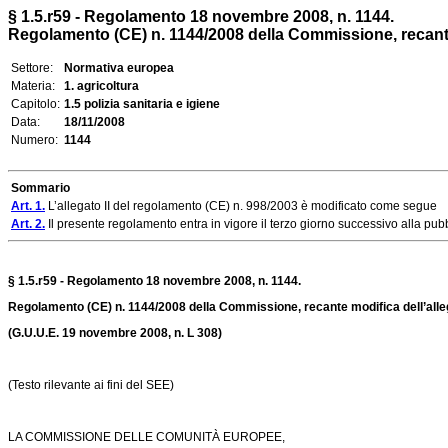
§ 1.5.r59 - Regolamento 18 novembre 2008, n. 1144.
Regolamento (CE) n. 1144/2008 della Commissione, recante m
Settore:
Normativa europea
Materia:
1. agricoltura
Capitolo:
1.5 polizia sanitaria e igiene
Data:
18/11/2008
Numero:
1144
Sommario
Art. 1.
L’allegato II del regolamento (CE) n. 998/2003 è modificato come segue
Art. 2.
Il presente regolamento entra in vigore il terzo giorno successivo alla pub
§ 1.5.r59 - Regolamento 18 novembre 2008, n. 1144.
Regolamento (CE) n. 1144/2008 della Commissione, recante modifica dell’alleg
(G.U.U.E. 19 novembre 2008,
n. L 308
)
(Testo rilevante ai fini del SEE)
LA COMMISSIONE DELLE COMUNITÀ EUROPEE,