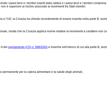
nde i paesi terzi e i territori esenti dalla rabbia e i paesi terzi e i territori compresa
, non è superiore al rischio associato ai movimenti tra Stati membri.
a e l’UE, la Croazia ha chiesto recentemente di essere inserita nella parte B, sezion
zionale, risulta che la Croazia applica norme relative ai movimenti a carattere no
 II del
regolamento (CE) n. 998/2003
e inserirla nell’elenco di cui alla parte B, sez
o permanente per la catena alimentare e la salute degli animali,