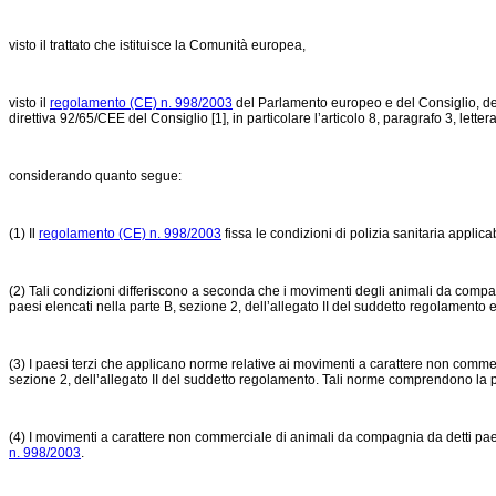
visto il trattato che istituisce la Comunità europea,
visto il
regolamento (CE) n. 998/2003
del Parlamento europeo e del Consiglio, del
direttiva 92/65/CEE del Consiglio [1], in particolare l’articolo 8, paragrafo 3, lettera 
considerando quanto segue:
(1) Il
regolamento (CE) n. 998/2003
fissa le condizioni di polizia sanitaria applic
(2) Tali condizioni differiscono a seconda che i movimenti degli animali da compagn
paesi elencati nella parte B, sezione 2, dell’allegato II del suddetto regolamento e 
(3) I paesi terzi che applicano norme relative ai movimenti a carattere non comme
sezione 2, dell’allegato II del suddetto regolamento. Tali norme comprendono la pos
(4) I movimenti a carattere non commerciale di animali da compagnia da detti paesi
n. 998/2003
.