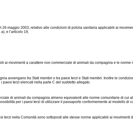
 26 maggio 2003, relativo alle condizioni di polizia sanitaria applicabili ai movim
a), e l’articolo 19,
abili ai movimenti a carattere non commerciale di animali da compagnia e le norme rel
ia avvengano tra Stati membri o tra paesi terzi e Stati membri. Inoltre le condizioni
i paesi terzi elencati nella parte C del suddetto allegato.
rciale di animali da compagnia almeno equivalenti alle norme comunitarie di cui al 
sibilità per i paesi terzi di utilizzare il passaporto conformemente al modello di c
 terzi nella Comunità sono sottoposti alle stesse norme applicabili ai movimenti di 