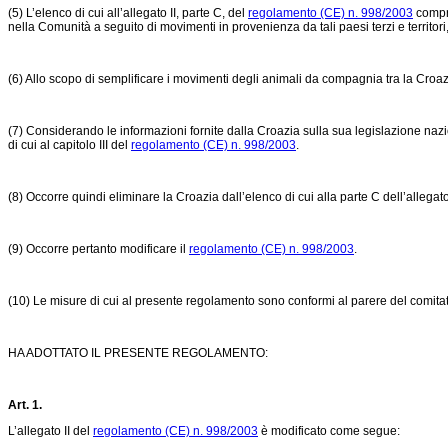
(5) L’elenco di cui all’allegato II, parte C, del
regolamento (CE) n. 998/2003
compre
nella Comunità a seguito di movimenti in provenienza da tali paesi terzi e territori
(6) Allo scopo di semplificare i movimenti degli animali da compagnia tra la Croazi
(7) Considerando le informazioni fornite dalla Croazia sulla sua legislazione na
di cui al capitolo III del
regolamento (CE) n. 998/2003
.
(8) Occorre quindi eliminare la Croazia dall’elenco di cui alla parte C dell’allegato
(9) Occorre pertanto modificare il
regolamento (CE) n. 998/2003
.
(10) Le misure di cui al presente regolamento sono conformi al parere del comitat
HA ADOTTATO IL PRESENTE REGOLAMENTO:
Art. 1.
L’allegato II del
regolamento (CE) n. 998/2003
è modificato come segue: