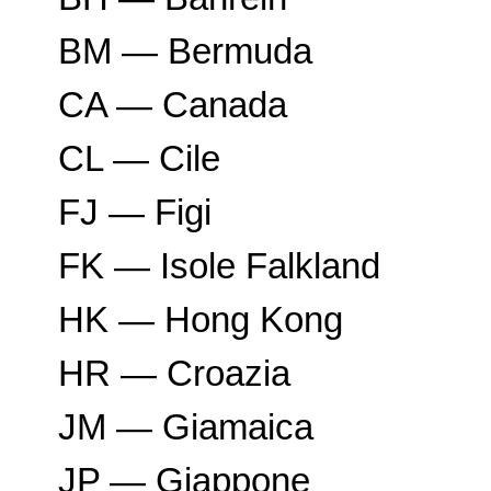
BM — Bermuda
CA — Canada
CL — Cile
FJ — Figi
FK — Isole Falkland
HK — Hong Kong
HR — Croazia
JM — Giamaica
JP — Giappone