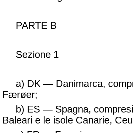
PARTE B
Sezione 1
a) DK — Danimarca, compr
Færøer;
b) ES — Spagna, compresi il t
Baleari e le isole Canarie, Ceut