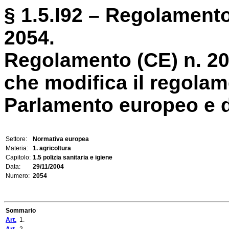
§ 1.5.I92 – Regolament
2054.
Regolamento (CE) n. 2
che modifica il regolam
Parlamento europeo e de
Settore:
Normativa europea
Materia:
1. agricoltura
Capitolo:
1.5 polizia sanitaria e igiene
Data:
29/11/2004
Numero:
2054
Sommario
Art.
1.