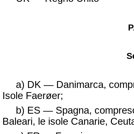
P
S
a) DK — Danimarca, compr
Isole Faerøer;
b) ES — Spagna, compreso il t
Baleari, le isole Canarie, Ceuta