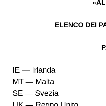
«AL
ELENCO DEI PA
P
IE — Irlanda
MT — Malta
SE — Svezia
UK — Regno Unito