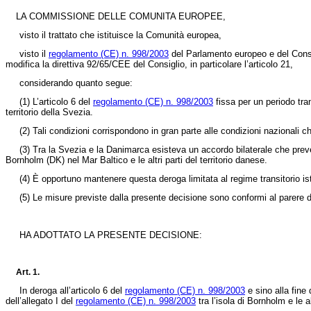
LA COMMISSIONE DELLE COMUNITA EUROPEE,
visto il trattato che istituisce la Comunità europea,
visto il
regolamento (CE) n. 998/2003
del Parlamento europeo e del Consig
modifica la direttiva 92/65/CEE del Consiglio, in particolare l’articolo 21,
considerando quanto segue:
(1)
L’articolo 6 del
regolamento (CE) n. 998/2003
fissa per un periodo tran
territorio della Svezia.
(2)
Tali condizioni corrispondono in gran parte alle condizioni nazionali c
(3)
Tra la Svezia e la Danimarca esisteva un accordo bilaterale che prevede
Bornholm (DK) nel Mar Baltico e le altri parti del territorio danese.
(4)
È opportuno mantenere questa deroga limitata al regime transitorio isti
(5)
Le misure previste dalla presente decisione sono conformi al parere d
HA ADOTTATO LA PRESENTE DECISIONE:
Art. 1.
In deroga all’articolo 6 del
regolamento (CE) n. 998/2003
e sino alla fine 
dell’allegato I del
regolamento (CE) n. 998/2003
tra l’isola di Bornholm e le a