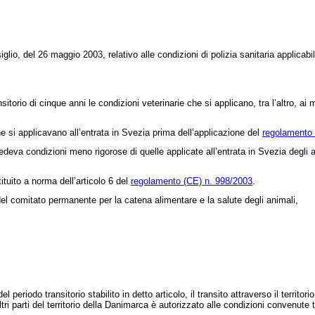
lio, del 26 maggio 2003, relativo alle condizioni di polizia sanitaria applica
sitorio di cinque anni le condizioni veterinarie che si applicano, tra l’altro, 
he si applicavano all’entrata in Svezia prima dell’applicazione del
regolamento 
va condizioni meno rigorose di quelle applicate all’entrata in Svezia degli anim
tuito a norma dell’articolo 6 del
regolamento (CE) n. 998/2003
.
el comitato permanente per la catena alimentare e la salute degli animali,
del periodo transitorio stabilito in detto articolo, il transito attraverso il terri
ltri parti del territorio della Danimarca è autorizzato alle condizioni convenute 