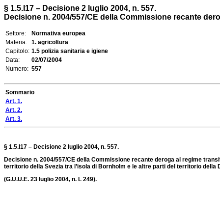
§ 1.5.I17 – Decisione 2 luglio 2004, n. 557.
Decisione n. 2004/557/CE della Commissione recante deroga a
Settore:
Normativa europea
Materia:
1. agricoltura
Capitolo:
1.5 polizia sanitaria e igiene
Data:
02/07/2004
Numero:
557
Sommario
Art. 1.
Art. 2.
Art. 3.
§ 1.5.I17 – Decisione 2 luglio 2004, n. 557.
Decisione n. 2004/557/CE della Commissione recante deroga al regime transitori
territorio della Svezia tra l’isola di Bornholm e le altre parti del territorio del
(G.U.U.E. 23 luglio 2004, n. L 249).