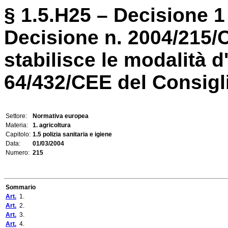
§ 1.5.H25 – Decisione 1
Decisione n. 2004/215
stabilisce le modalità d
64/432/CEE del Consigli
Settore:
Normativa europea
Materia:
1. agricoltura
Capitolo:
1.5 polizia sanitaria e igiene
Data:
01/03/2004
Numero:
215
Sommario
Art.
1.
Art.
2.
Art.
3.
Art.
4.