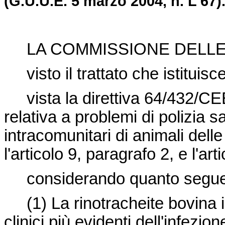
(G.U.U.E. 5 marzo 2004, n. L 67)
LA COMMISSIONE DELL
visto il trattato che istitui
vista la
direttiva 64/432/C
relativa a problemi di polizia s
intracomunitari di animali delle
l'articolo 9, paragrafo 2, e l'ar
considerando quanto segue
(1)
La rinotracheite bovina i
clinici più evidenti dell'infezi