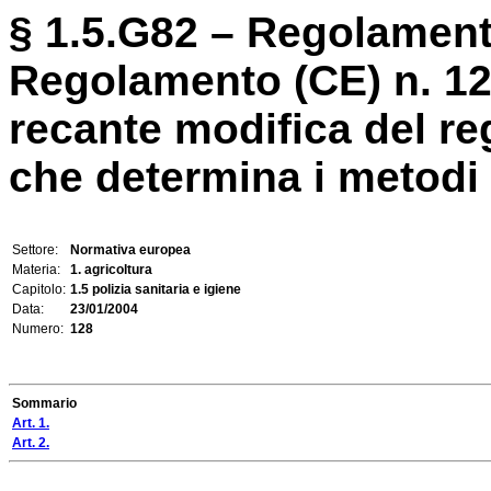
§ 1.5.G82 – Regolament
Regolamento (CE) n. 1
recante modifica del r
che determina i metodi d
Settore:
Normativa europea
Materia:
1. agricoltura
Capitolo:
1.5 polizia sanitaria e igiene
Data:
23/01/2004
Numero:
128
Sommario
Art. 1.
Art. 2.