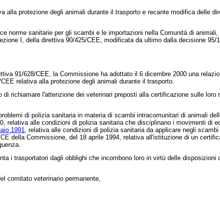
a alla protezione degli animali durante il trasporto e recante modifica delle d
ce norme sanitarie per gli scambi e le importazioni nella Comunità di animali,
sezione I, della
direttiva 90/425/CEE
, modificata da ultimo dalla
decisione 95/
ettiva 91/628/CEE
, la Commissione ha adottato il 6 dicembre 2000 una relazion
8/CEE
relativa alla protezione degli animali durante il trasporto.
i richiamare l'attenzione dei veterinari preposti alla certificazione sulle loro 
problemi di polizia sanitaria in materia di scambi intracomunitari di animali de
, relativa alle condizioni di polizia sanitaria che disciplinano i movimenti di e
naio 1991,
relativa alle condizioni di polizia sanitaria da applicare negli scambi
3/CE
della Commissione, del 18 aprile 1994, relativa all'istituzione di un certifi
eguenza.
 trasportatori dagli obblighi che incombono loro in virtù delle disposizioni com
el comitato veterinario permanente,