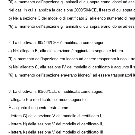
"6) al momento dell'ispezione gli animali di cui sopra erano idonei ad esser
Nei casi in cui si applica la
decisione 2000/504/CE
, il testo di cui sopr
b) Nella sezione C del modello di certificato 2, all'elenco numerato di requi
"6) al momento dell'ispezione gli animali di cui sopra erano idonei ad esser
2. La
direttiva n. 90/426/CEE
è modificata come segue:
a) Nell'allegato B, alla dichiarazione è aggiunta la seguente lettera:
"f) al momento dell'ispezione era idoneo ad essere trasportato lungo il tra
b) Nell'allegato C, alla sezione IV del modello di certificato è aggiunto il
"6) al momento dell'ispezione era/erano idoneo/i ad essere trasportato/i lun
3. La direttiva n. 91/68/CEE è modificata come segue:
L'allegato E è modificato nel modo seguente:
È aggiunto il seguente testo come:
- lettera G) della sezione V del modello di certificato I,
- lettera H) della sezione V del modello di certificato II,
- lettera K) della sezione V del modello di certificato III: