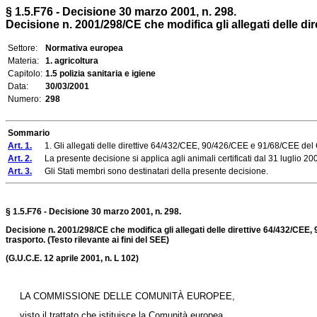
§ 1.5.F76 - Decisione 30 marzo 2001, n. 298.
Decisione n. 2001/298/CE che modifica gli allegati delle di
Settore:
Normativa europea
Materia:
1. agricoltura
Capitolo:
1.5 polizia sanitaria e igiene
Data:
30/03/2001
Numero:
298
Sommario
Art. 1.
1. Gli allegati delle direttive 64/432/CEE, 90/426/CEE e 91/68/CEE del C
Art. 2.
La presente decisione si applica agli animali certificati dal 31 luglio 20
Art. 3.
Gli Stati membri sono destinatari della presente decisione.
§ 1.5.F76 - Decisione 30 marzo 2001, n. 298.
Decisione n. 2001/298/CE che modifica gli allegati delle direttive 64/432/CEE
trasporto. (Testo rilevante ai fini del SEE)
(G.U.C.E. 12 aprile 2001, n. L 102)
LA COMMISSIONE DELLE COMUNITÀ EUROPEE,
visto il trattato che istituisce la Comunità europea,