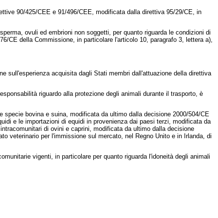
irettive 90/425/CEE e 91/496/CEE, modificata dalla direttiva 95/29/CE, in
 sperma, ovuli ed embrioni non soggetti, per quanto riguarda le condizioni di
176/CE
della Commissione, in particolare l'articolo 10, paragrafo 3, lettera a),
e sull'esperienza acquisita dagli Stati membri dall'attuazione della
direttiva
responsabilità riguardo alla protezione degli animali durante il trasporto, è
lle specie bovina e suina, modificata da ultimo dalla
decisione 2000/504/CE
quidi e le importazioni di equidi in provenienza dai paesi terzi, modificata da
 intracomunitari di ovini e caprini, modificata da ultimo dalla
decisione
cato veterinario per l'immissione sul mercato, nel Regno Unito e in Irlanda, di
unitarie vigenti, in particolare per quanto riguarda l'idoneità degli animali