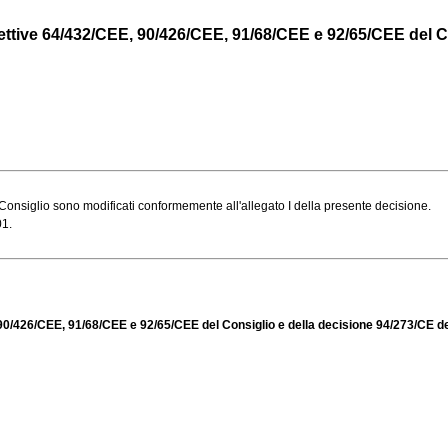
rettive 64/432/CEE, 90/426/CEE, 91/68/CEE e 92/65/CEE del Con
onsiglio sono modificati conformemente all'allegato I della presente decisione.
01.
, 90/426/CEE, 91/68/CEE e 92/65/CEE del Consiglio e della decisione 94/273/CE d