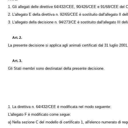
1. Gli allegati delle direttive 64/432/CEE, 90/426/CEE e 91/68/CEE del Con
2. L'allegato E della direttiva n. 92/65/CEE è sostituito dall'allegato II del
3. L'allegato della
decisione n. 94/273/CE
è sostituito dall'allegato III de
Art. 2.
La presente decisione si applica agli animali certificati dal 31 luglio 2001
Art. 3.
Gli Stati membri sono destinatari della presente decisione.
1. La
direttiva n. 64/432/CEE
è modificata nel modo seguente:
L'allegato F è modificato come segue:
a) Nella sezione C del modello di certificato 1, all'elenco numerato di requi