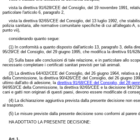
vista la
direttiva 91/628/CEE
del Consiglio, del 19 novembre 1991, relativ
particolare l'articolo 6, paragrafo 2,
vista la
direttiva 92/65/CEE del Consiglio, del 13 luglio 1992,
che stabilis
polizia sanitaria, alle normative comunitarie specifiche di cui all'allegato A, 
punto vii),
considerando quanto segue:
(1) In conformità a quanto disposto dall'articolo 13, paragrafo 3, della
dir
95/29/CE del Consiglio, del 29 giugno 1995,
che modifica la
direttiva 91/62
(2) Sulla base alle conclusioni di tale relazione, e in particolare allo scopo d
necessario completare i certificati sanitari previsti per tali animali.
(3) La
direttiva 64/432/CEE
del Consiglio, del 26 giugno 1964, relativa a 
della Commissione, la
direttiva 90/426/CEE
del Consiglio, del 26 giugno 1990
ultimo dall'atto di adesione, la
direttiva 91/68/CEE del Consiglio, del 28 gen
94/953/CE
della Commissione, la direttiva 92/65/CEE e la
decisione 94/27
cani e gatti non originari di questi paesi, devono essere modificate di cons
(4) La dichiarazione aggiuntiva prevista dalla presente decisione non esenta i
al trasporto.
(5) Le misure previste dalla presente decisione sono conformi al parere d
HA ADOTTATO LA PRESENTE DECISIONE:
Art. 1.