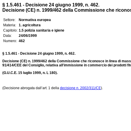
§ 1.5.461 - Decisione 24 giugno 1999, n. 462.
Decisione (CE) n. 1999/462 della Commissione che riconosce
Settore:
Normativa europea
Materia:
1. agricoltura
Capitolo:
1.5 polizia sanitaria e igiene
Data:
24/06/1999
Numero:
462
§ 1.5.461 - Decisione 24 giugno 1999, n. 462.
Decisione (CE) n. 1999/462 della Commissione che riconosce in linea di massima
91/414/CEE del Consiglio, relativa all'immissione in commercio dei prodotti fito
(G.U.C.E. 15 luglio 1999, n. L 180).
(Decisione abrogata dall’art. 1 della
decisione n. 2002/311/CE
).