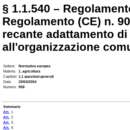
§ 1.1.540 – Regolamento
Regolamento (CE) n. 9
recante adattamento di 
all'organizzazione comun
Settore:
Normativa europea
Materia:
1. agricoltura
Capitolo:
1.1 questioni generali
Data:
29/04/2004
Numero:
908
Sommario
Art.
1.
Art.
2.
Art.
3.
Art.
4.