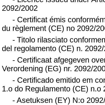
2092/2002
- Certificat émis conforméme
du règlement (CE) n
o
2092/20
- Titolo rilasciato conformem
del
regolamento (CE) n. 2092
- Certificaat afgegeven ove
Verordening (EG) nr. 2092/20
- Certificado emitido em c
1.
o
do Regulamento (CE) n.
o
- Asetuksen (EY) N:o 2092/