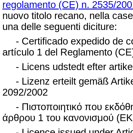
regolamento (CE) n. 2535/200
nuovo titolo recano, nella case
una delle seguenti diciture:
- Certificado expedido de c
artículo 1 del Reglamento (CE
- Licens udstedt efter artike
- Lizenz erteilt gemäß Arti
2092/2002
- Πιστοποιητικό που εκδόθ
άρθρου 1 του κανονισμού (EK
- Licence issued under Artic