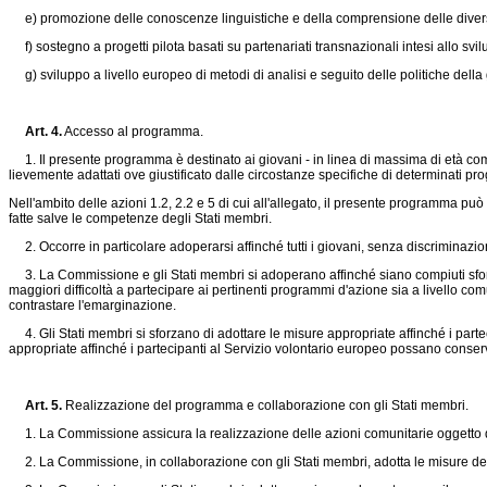
e) promozione delle conoscenze linguistiche e della comprensione delle divers
f) sostegno a progetti pilota basati su partenariati transnazionali intesi allo svil
g) sviluppo a livello europeo di metodi di analisi e seguito delle politiche della
Art. 4.
Accesso al programma.
1. Il presente programma è destinato ai giovani - in linea di massima di età comp
lievemente adattati ove giustificato dalle circostanze specifiche di determinati prog
Nell'ambito delle azioni 1.2, 2.2 e 5 di cui all'allegato, il presente programma può
fatte salve le competenze degli Stati membri.
2. Occorre in particolare adoperarsi affinché tutti i giovani, senza discriminazi
3. La Commissione e gli Stati membri si adoperano affinché siano compiuti sforzi p
maggiori difficoltà a partecipare ai pertinenti programmi d'azione sia a livello com
contrastare l'emarginazione.
4. Gli Stati membri si sforzano di adottare le misure appropriate affinché i part
appropriate affinché i partecipanti al Servizio volontario europeo possano conserv
Art. 5.
Realizzazione del programma e collaborazione con gli Stati membri.
1. La Commissione assicura la realizzazione delle azioni comunitarie oggetto d
2. La Commissione, in collaborazione con gli Stati membri, adotta le misure descri