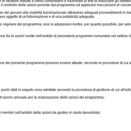
rutture istituite a livello comunitario e nazionale al fine di realizzare gli obiett
 e il controllo delle azioni previste dal programma ed applicare meccanismi di concer
ei giovani alla mobilità transnazionale attraverso adeguati provvedimenti in mate
no oggetto di un'informazione e di una pubblicità adeguate.
regolare del programma; essi si adoperano inoltre, per quanto possibile, per adotta
 fra le azioni svolte nell'ambito di precedenti programmi comunitari nel settore de
e del presente programma possono essere attuate, secondo le procedure di cui all'a
nti citati in seguito sono adottate secondo la procedura di gestione di cui all'artic
 lavoro annuale per la realizzazione delle azioni del programma;
Stati membri nell'ambito delle azioni da gestire in modo decentrato;