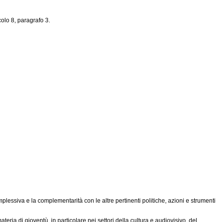
colo 8, paragrafo 3.
essiva e la complementarità con le altre pertinenti politiche, azioni e strumenti
ria di gioventù, in particolare nei settori della cultura e audiovisivo, del