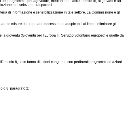
ivi del programma, per agevolare, mediante un facile approccio, ai giovani e ad
tazione e di selezione trasparenti.
ria di informazione e sensibilizzazione in tale settore. La Commissione e gli
re le misure che reputano necessarie e auspicabili al fine di eliminare gli
lla gioventù (Gioventù per l'Europa III, Servizio volontario europeo) e quelle da
rticolo 8, sotto forma di azioni congiunte con pertinenti programmi ed azioni
olo 8, paragrafo 2: