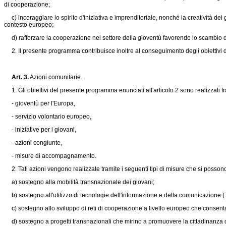
di cooperazione;
c) incoraggiare lo spirito d'iniziativa e imprenditoriale, nonché la creatività dei
contesto europeo;
d) rafforzare la cooperazione nel settore della gioventù favorendo lo scambio di b
2. Il presente programma contribuisce inoltre al conseguimento degli obiettivi di a
Art. 3.
Azioni comunitarie.
1. Gli obiettivi del presente programma enunciati all'articolo 2 sono realizzati tra
- gioventù per l'Europa,
- servizio volontario europeo,
- iniziative per i giovani,
- azioni congiunte,
- misure di accompagnamento.
2. Tali azioni vengono realizzate tramite i seguenti tipi di misure che si posson
a) sostegno alla mobilità transnazionale dei giovani;
b) sostegno all'utilizzo di tecnologie dell'informazione e della comunicazione (T
c) sostegno allo sviluppo di reti di cooperazione a livello europeo che consen
d) sostegno a progetti transnazionali che mirino a promuovere la cittadinanza de