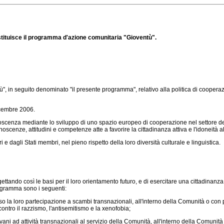
stituisce il programma d'azione comunitaria "Gioventù".
 in seguito denominato "il presente programma", relativo alla politica di cooperazio
icembre 2006.
nza mediante lo sviluppo di uno spazio europeo di cooperazione nel settore della 
oscenze, attitudini e competenze atte a favorire la cittadinanza attiva e l'idoneità 
 dagli Stati membri, nel pieno rispetto della loro diversità culturale e linguistica.
ando così le basi per il loro orientamento futuro, e di esercitare una cittadinanza r
rogramma sono i seguenti:
 la loro partecipazione a scambi transnazionali, all'interno della Comunità o con pa
contro il razzismo, l'antisemitismo e la xenofobia;
ani ad attività transnazionali al servizio della Comunità, all'interno della Comunità