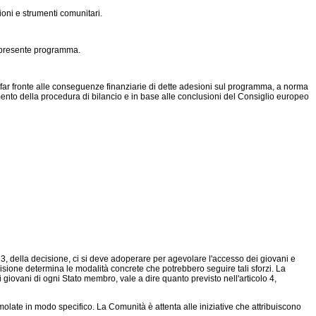
ioni e strumenti comunitari.
l presente programma.
 far fronte alle conseguenze finanziarie di dette adesioni sul programma, a norma
amento della procedura di bilancio e in base alle conclusioni del Consiglio europeo
o 3, della decisione, ci si deve adoperare per agevolare l'accesso dei giovani e
decisione determina le modalità concrete che potrebbero seguire tali sforzi. La
i giovani di ogni Stato membro, vale a dire quanto previsto nell'articolo 4,
molate in modo specifico. La Comunità è attenta alle iniziative che attribuiscono