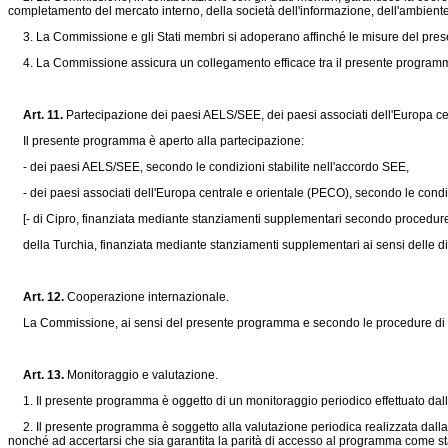
completamento del mercato interno, della società dell'informazione, dell'ambiente,
3. La Commissione e gli Stati membri si adoperano affinché le misure del presen
4. La Commissione assicura un collegamento efficace tra il presente programma e 
Art. 11.
Partecipazione dei paesi AELS/SEE, dei paesi associati dell'Europa ce
Il presente programma è aperto alla partecipazione:
- dei paesi AELS/SEE, secondo le condizioni stabilite nell'accordo SEE,
- dei paesi associati dell'Europa centrale e orientale (PECO), secondo le condizioni
[- di Cipro, finanziata mediante stanziamenti supplementari secondo procedure
della Turchia, finanziata mediante stanziamenti supplementari ai sensi delle dis
Art. 12.
Cooperazione internazionale.
La Commissione, ai sensi del presente programma e secondo le procedure di cui all
Art. 13.
Monitoraggio e valutazione.
1. Il presente programma è oggetto di un monitoraggio periodico effettuato dalla 
2. Il presente programma è soggetto alla valutazione periodica realizzata dalla Com
nonché ad accertarsi che sia garantita la parità di accesso al programma come stabil