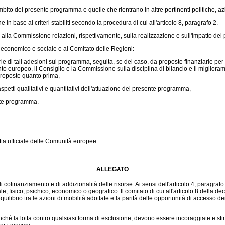
ambito del presente programma e quelle che rientrano in altre pertinenti politiche, az
 in base ai criteri stabiliti secondo la procedura di cui all'articolo 8, paragrafo 2.
alla Commissione relazioni, rispettivamente, sulla realizzazione e sull'impatto de
conomico e sociale e al Comitato delle Regioni:
 di tali adesioni sul programma, seguita, se del caso, da proposte finanziarie per
ento europeo, il Consiglio e la Commissione sulla disciplina di bilancio e il miglior
proposte quanto prima,
petti qualitativi e quantitativi dell'attuazione del presente programma,
nte programma.
ta ufficiale delle Comunità europee.
ALLEGATO
 cofinanziamento e di addizionalità delle risorse. Ai sensi dell'articolo 4, paragraf
ale, fisico, psichico, economico o geografico. Il comitato di cui all'articolo 8 della 
uilibrio tra le azioni di mobilità adottate e la parità delle opportunità di accesso de
onché la lotta contro qualsiasi forma di esclusione, devono essere incoraggiate e sti