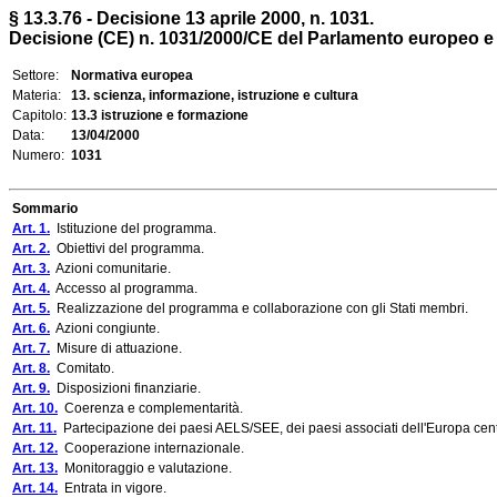
§ 13.3.76 - Decisione 13 aprile 2000, n. 1031.
Decisione (CE) n. 1031/2000/CE del Parlamento europeo e 
Settore:
Normativa europea
Materia:
13. scienza, informazione, istruzione e cultura
Capitolo:
13.3 istruzione e formazione
Data:
13/04/2000
Numero:
1031
Sommario
Art. 1.
Istituzione del programma.
Art. 2.
Obiettivi del programma.
Art. 3.
Azioni comunitarie.
Art. 4.
Accesso al programma.
Art. 5.
Realizzazione del programma e collaborazione con gli Stati membri.
Art. 6.
Azioni congiunte.
Art. 7.
Misure di attuazione.
Art. 8.
Comitato.
Art. 9.
Disposizioni finanziarie.
Art. 10.
Coerenza e complementarità.
Art. 11.
Partecipazione dei paesi AELS/SEE, dei paesi associati dell'Europa cent
Art. 12.
Cooperazione internazionale.
Art. 13.
Monitoraggio e valutazione.
Art. 14.
Entrata in vigore.