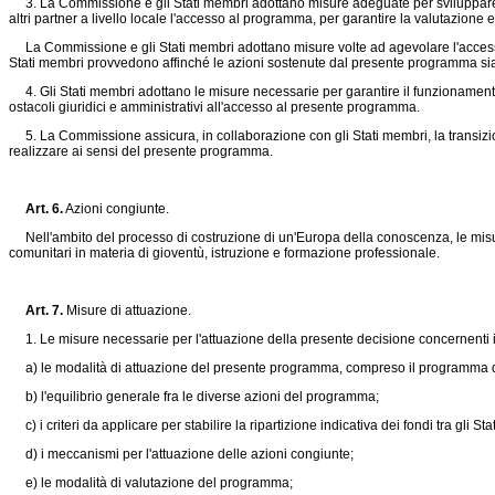
3. La Commissione e gli Stati membri adottano misure adeguate per sviluppare le st
altri partner a livello locale l'accesso al programma, per garantire la valutazione
La Commissione e gli Stati membri adottano misure volte ad agevolare l'accesso d
Stati membri provvedono affinché le azioni sostenute dal presente programma sia
4. Gli Stati membri adottano le misure necessarie per garantire il funzionamento 
ostacoli giuridici e amministrativi all'accesso al presente programma.
5. La Commissione assicura, in collaborazione con gli Stati membri, la transizione
realizzare ai sensi del presente programma.
Art. 6.
Azioni congiunte.
Nell'ambito del processo di costruzione di un'Europa della conoscenza, le misur
comunitari in materia di gioventù, istruzione e formazione professionale.
Art. 7.
Misure di attuazione.
1. Le misure necessarie per l'attuazione della presente decisione concernenti i pu
a) le modalità di attuazione del presente programma, compreso il programma di
b) l'equilibrio generale fra le diverse azioni del programma;
c) i criteri da applicare per stabilire la ripartizione indicativa dei fondi tra gli 
d) i meccanismi per l'attuazione delle azioni congiunte;
e) le modalità di valutazione del programma;