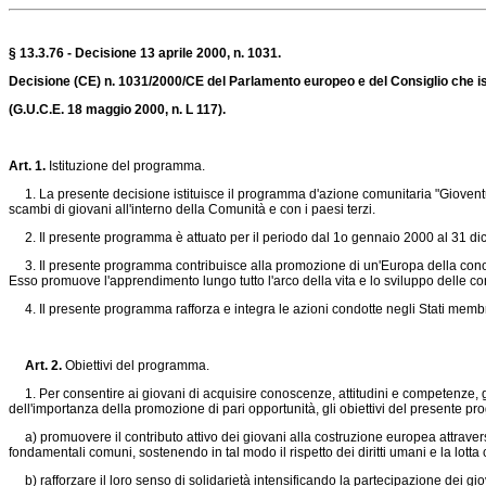
§ 13.3.76 - Decisione 13 aprile 2000, n. 1031.
Decisione (CE) n. 1031/2000/CE del Parlamento europeo e del Consiglio che i
(G.U.C.E. 18 maggio 2000, n. L 117).
Art. 1.
Istituzione del programma.
1. La presente decisione istituisce il programma d'azione comunitaria "Gioventù",
scambi di giovani all'interno della Comunità e con i paesi terzi.
2. Il presente programma è attuato per il periodo dal 1o gennaio 2000 al 31 d
3. Il presente programma contribuisce alla promozione di un'Europa della conosce
Esso promuove l'apprendimento lungo tutto l'arco della vita e lo sviluppo delle con
4. Il presente programma rafforza e integra le azioni condotte negli Stati membri e
Art. 2.
Obiettivi del programma.
1. Per consentire ai giovani di acquisire conoscenze, attitudini e competenze, gett
dell'importanza della promozione di pari opportunità, gli obiettivi del presente p
a) promuovere il contributo attivo dei giovani alla costruzione europea attraverso
fondamentali comuni, sostenendo in tal modo il rispetto dei diritti umani e la lotta 
b) rafforzare il loro senso di solidarietà intensificando la partecipazione dei giov