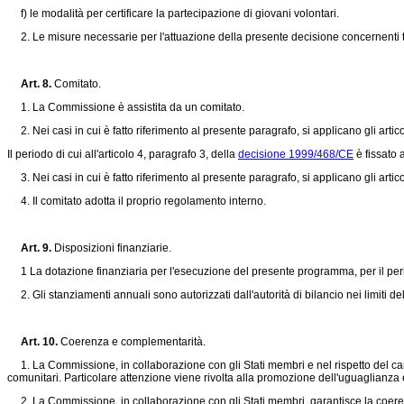
f) le modalità per certificare la partecipazione di giovani volontari.
2. Le misure necessarie per l'attuazione della presente decisione concernenti tutti
Art. 8.
Comitato.
1. La Commissione è assistita da un comitato.
2. Nei casi in cui è fatto riferimento al presente paragrafo, si applicano gli artico
Il periodo di cui all'articolo 4, paragrafo 3, della
decisione 1999/468/CE
è fissato 
3. Nei casi in cui è fatto riferimento al presente paragrafo, si applicano gli artico
4. Il comitato adotta il proprio regolamento interno.
Art. 9.
Disposizioni finanziarie.
1 La dotazione finanziaria per l'esecuzione del presente programma, per il period
2. Gli stanziamenti annuali sono autorizzati dall'autorità di bilancio nei limiti del
Art. 10.
Coerenza e complementarità.
1. La Commissione, in collaborazione con gli Stati membri e nel rispetto del cara
comunitari. Particolare attenzione viene rivolta alla promozione dell'uguaglianza 
2. La Commissione, in collaborazione con gli Stati membri, garantisce la coerenza f