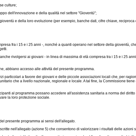
e culture;
uppo dell'innovazione e della qualità nel settore "Gioventù";
 gioventù e della loro evoluzione (per esempio, banche dati, cifre chiave, reciproca 
resa fra i 15 e i 25 anni -, nonché a quanti operano nel settore della gioventù, ch
etti.
 anche rivolgersi ai giovani - in linea di massima di età compresa tra i 15 e i 25 anni
one, abbiano accesso alle attività del presente programma.
articolari a favore dei giovani e delle piccole associazioni locali che, per ragioni 
unitario che a livello nazionale, regionale e locale. A tal fine, la Commissione tien
ecipanti al programma possano accedere all'assistenza sanitaria a norma del diritto 
are la loro protezione sociale.
el presente programma ai sensi dell'allegato.
tte nell'allegato (azione 5) che consentono di valorizzare i risultati delle azioni 