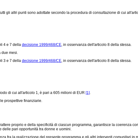
 gli altri punti sono adottate secondo la procedura di consultazione di cui all'arti
li 4 e 7 della
decisione 1999/468/CE
, in osservanza dell'articolo 8 della stessa.
a due mesi.
li 3 e 7 della
decisione 1999/468/CE
, in osservanza dell'articolo 8 della stessa.
o di cui all'articolo 1, è pari a 605 milioni di EUR
[1]
.
le prospettive finanziarie.
ttere proprio e della specificità di ciascun programma, garantisce la coerenza compl
e delle pari opportunità tra donne e uomini.
ra la realizzazione del presente programma e gli altri interventi comunitari in mate