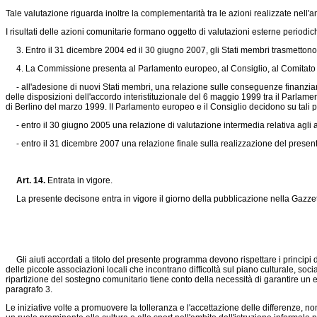
Tale valutazione riguarda inoltre la complementarità tra le azioni realizzate nell'
I risultati delle azioni comunitarie formano oggetto di valutazioni esterne periodiche
3. Entro il 31 dicembre 2004 ed il 30 giugno 2007, gli Stati membri trasmettono 
4. La Commissione presenta al Parlamento europeo, al Consiglio, al Comitato e
- all'adesione di nuovi Stati membri, una relazione sulle conseguenze finanziarie
delle disposizioni dell'accordo interistituzionale del 6 maggio 1999 tra il Parlam
di Berlino del marzo 1999. II Parlamento europeo e il Consiglio decidono su tali 
- entro il 30 giugno 2005 una relazione di valutazione intermedia relativa agli as
- entro il 31 dicembre 2007 una relazione finale sulla realizzazione del prese
Art. 14.
Entrata in vigore.
La presente decisone entra in vigore il giorno della pubblicazione nella Gazzet
Gli aiuti accordati a titolo del presente programma devono rispettare i principi di
delle piccole associazioni locali che incontrano difficoltà sul piano culturale, soci
ripartizione del sostegno comunitario tiene conto della necessità di garantire un eq
paragrafo 3.
Le iniziative volte a promuovere la tolleranza e l'accettazione delle differenze, n