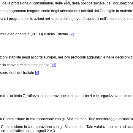
 della protezione di consumatori, delle PMI, della politica sociale, dell'occupazione
te programma tengano conto degli orientamenti adottati dal Consiglio in materia d
i programmi e le azioni nel settore della gioventù condotti nell'ambito delle rel
ntrale ed orientale (PECO) e della Turchia.
[2]
 stabilite negli accordi europei, nei loro protocolli aggiuntivi e nelle decisioni de
 da convenire con detto paese,]
[3]
posizioni del trattato
[4]
.
'articolo 7, rafforza la cooperazione con i paesi terzi e le organizzazioni interna
Commissione in collaborazione con gli Stati membri. Tale monitoraggio include le rel
missione in collaborazione con gli Stati membri. Tale valutazione mira ad accrescere 
ito all'articolo 4, paragrafi 2 e 3.