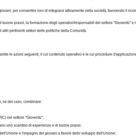
 giovani, per consentire loro di integrarsi attivamente nella società, favorendo il ri
uone prassi, la formazione degli operatori/responsabili del settore "Gioventù" e lo 
ltri pertinenti settori delle politiche della Comunità.
mite le azioni seguenti, il cui contenuto operativo e le cui procedure d'applicazione 
o, se del caso, combinare:
IC) nel settore "Gioventù";
tano uno scambio di esperienze e di buone prassi;
ll'Unione e l'impegno dei giovani a favore dello sviluppo dell'Unione;