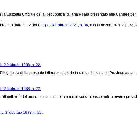
ella Gazzetta Ufficiale della Repubblica italiana e sarà presentato alle Camere per 
brogato dall'art. 12 del
D.Lgs. 28 febbraio 2021, n. 38,
con la decorrenza ivi previst
L. 2 febbraio 1988, n. 22.
legittimità della presente lettera nella parte in cui si riferisce alle Province auto
L. 2 febbraio 1988, n. 22.
egittimità del presente comma nella parte in cui si riferisce agli interventi previsti 
.L. 2 febbraio 1988, n. 22.