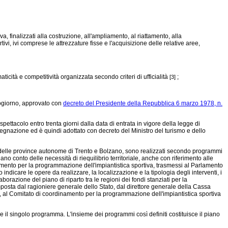
, finalizzati alla costruzione, all'ampliamento, al riattamento, alla
i, ivi comprese le attrezzature fisse e l'acquisizione delle relative aree,
ticità e competitività organizzata secondo criteri di ufficialità
;
[3]
ezzogiorno, approvato con
decreto del Presidente della Repubblica 6 marzo 1978, n.
ettacolo entro trenta giorni dalla data di entrata in vigore della legge di
egnazione ed è quindi adottato con decreto del Ministro del turismo e dello
torio delle province autonome di Trento e Bolzano, sono realizzati secondo programmi
no conto delle necessità di riequilibrio territoriale, anche con riferimento alle
dinamento per la programmazione dell'impiantistica sportiva, trasmessi al Parlamento
icare le opere da realizzare, la localizzazione e la tipologia degli interventi, i
borazione del piano di riparto tra le regioni dei fondi stanziati per la
mposta dal ragioniere generale dello Stato, dal direttore generale della Cassa
rere, al Comitato di coordinamento per la programmazione dell'impiantistica sportiva
il singolo programma. L'insieme dei programmi così definiti costituisce il piano