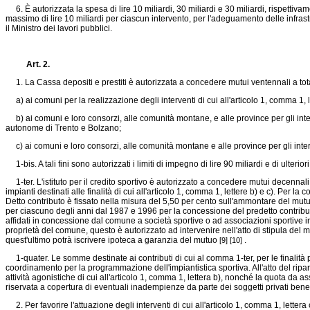
6. È autorizzata la spesa di lire 10 miliardi, 30 miliardi e 30 miliardi, rispettivam
massimo di lire 10 miliardi per ciascun intervento, per l'adeguamento delle infrast
il Ministro dei lavori pubblici.
Art. 2.
1. La Cassa depositi e prestiti è autorizzata a concedere mutui ventennali a total
a) ai comuni per la realizzazione degli interventi di cui all'articolo 1, comma 1, le
b) ai comuni e loro consorzi, alle comunità montane, e alle province per gli interv
autonome di Trento e Bolzano;
c) ai comuni e loro consorzi, alle comunità montane e alle province per gli interv
1-bis. A tali fini sono autorizzati i limiti di impegno di lire 90 miliardi e di ulteri
1-ter. L'istituto per il credito sportivo è autorizzato a concedere mutui decennali,
impianti destinati alle finalità di cui all'articolo 1, comma 1, lettere b) e c). Per l
Detto contributo è fissato nella misura del 5,50 per cento sull'ammontare del mutu
per ciascuno degli anni dal 1987 e 1996 per la concessione del predetto contributo
affidati in concessione dal comune a società sportive o ad associazioni sportive in
proprietà del comune, questo è autorizzato ad intervenire nell'atto di stipula del 
quest'ultimo potrà iscrivere ipoteca a garanzia del mutuo
.
[9]
[10]
1-quater. Le somme destinate ai contributi di cui al comma 1-ter, per le finalità pr
coordinamento per la programmazione dell'impiantistica sportiva. All'atto del ripa
attività agonistiche di cui all'articolo 1, comma 1, lettera b), nonché la quota 
riservata a copertura di eventuali inadempienze da parte dei soggetti privati benef
2. Per favorire l'attuazione degli interventi di cui all'articolo 1, comma 1, lettera 