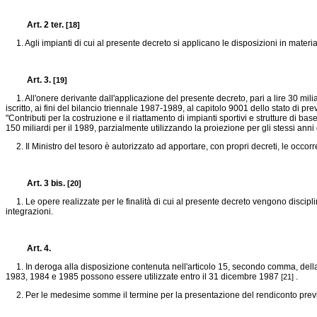
Art. 2 ter.
[18]
1. Agli impianti di cui al presente decreto si applicano le disposizioni in materia d
Art. 3.
[19]
1. All'onere derivante dall'applicazione del presente decreto, pari a lire 30 mili
iscritto, ai fini del bilancio triennale 1987-1989, al capitolo 9001 dello stato di
"Contributi per la costruzione e il riattamento di impianti sportivi e strutture di ba
150 miliardi per il 1989, parzialmente utilizzando la proiezione per gli stessi an
2. Il Ministro del tesoro è autorizzato ad apportare, con propri decreti, le occorre
Art. 3 bis.
[20]
1. Le opere realizzate per le finalità di cui al presente decreto vengono discipli
integrazioni.
Art. 4.
1. In deroga alla disposizione contenuta nell'articolo 15, secondo comma, del
1983, 1984 e 1985 possono essere utilizzate entro il 31 dicembre 1987
.
[21]
2. Per le medesime somme il termine per la presentazione del rendiconto previst