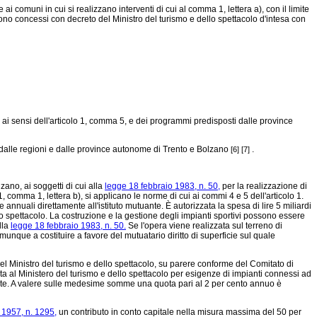
i comuni in cui si realizzano interventi di cui al comma 1, lettera a), con il limite
sono concessi con decreto del Ministro del turismo e dello spettacolo d'intesa con
i ai sensi dell'articolo 1, comma 5, e dei programmi predisposti dalle province
i dalle regioni e dalle province autonome di Trento e Bolzano
.
[6]
[7]
zano, ai soggetti di cui alla
legge 18 febbraio 1983, n. 50,
per la realizzazione di
o 1, comma 1, lettera b), si applicano le norme di cui ai commi 4 e 5 dell'articolo 1.
nuali direttamente all'istituto mutuante. È autorizzata la spesa di lire 5 miliardi
lo spettacolo. La costruzione e la gestione degli impianti sportivi possono essere
ella
legge 18 febbraio 1983, n. 50.
Se l'opera viene realizzata sul terreno di
unque a costituire a favore del mutuatario diritto di superficie sul quale
 del Ministro del turismo e dello spettacolo, su parere conforme del Comitato di
ta al Ministero del turismo e dello spettacolo per esigenze di impianti connessi ad
tante. A valere sulle medesime somme una quota pari al 2 per cento annuo è
1957, n. 1295,
un contributo in conto capitale nella misura massima del 50 per