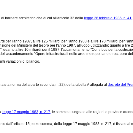
i barriere architettoniche di cui all'articolo 32 della
legge 28 febbraio 1986, n. 41.
ardi per l'anno 1987, a lire 125 miliardi per l'anno 1988 e a lire 170 miliardi per 
 previsione del Ministero del tesoro per l'anno 1987, all'uopo utilizzando: quanto a l
se"; quanto a lire 10 miliardi per il 1987, l'accantonamento "Contributi per la costruzio
ni dell'accantonamento "Opere infrastrutturali nelle aree metropolitane e recupero d
nti variazioni di bilancio.
nate a norma della parte seconda, n. 22), della tabella A allegata al
decreto del Pre
la
legge 17 maggio 1983, n. 217,
le somme assegnate alle regioni e province autonome
o dall'articolo 15, terzo comma, della legge 17 maggio 1983, n. 217, è fissato al