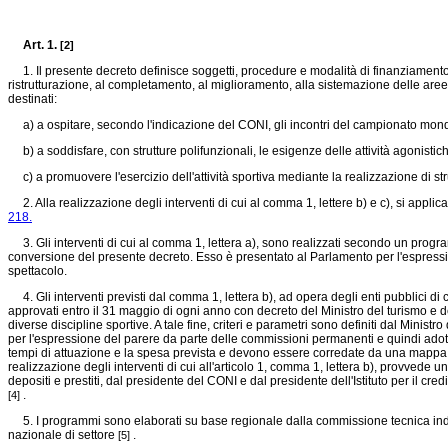
Art. 1.
[2]
1. Il presente decreto definisce soggetti, procedure e modalità di finanziamento per
ristrutturazione, al completamento, al miglioramento, alla sistemazione delle aree 
destinati:
a) a ospitare, secondo l'indicazione del CONI, gli incontri del campionato mondi
b) a soddisfare, con strutture polifunzionali, le esigenze delle attività agonistiche
c) a promuovere l'esercizio dell'attività sportiva mediante la realizzazione di stru
2. Alla realizzazione degli interventi di cui al comma 1, lettere b) e c), si applica
218.
3. Gli interventi di cui al comma 1, lettera a), sono realizzati secondo un program
conversione del presente decreto. Esso è presentato al Parlamento per l'espressio
spettacolo.
4. Gli interventi previsti dal comma 1, lettera b), ad opera degli enti pubblici di 
approvati entro il 31 maggio di ogni anno con decreto del Ministro del turismo e del
diverse discipline sportive. A tale fine, criteri e parametri sono definiti dal Mini
per l'espressione del parere da parte delle commissioni permanenti e quindi adotta
tempi di attuazione e la spesa prevista e devono essere corredate da una mappa relati
realizzazione degli interventi di cui all'articolo 1, comma 1, lettera b), provved
depositi e prestiti, dal presidente del CONI e dal presidente dell'Istituto per il c
.
[4]
5. I programmi sono elaborati su base regionale dalla commissione tecnica indicat
nazionale di settore
.
[5]