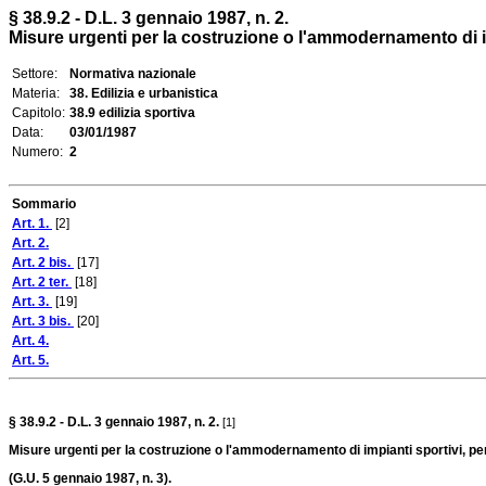
§ 38.9.2 - D.L. 3 gennaio 1987, n. 2.
Misure urgenti per la costruzione o l'ammodernamento di imp
Settore:
Normativa nazionale
Materia:
38. Edilizia e urbanistica
Capitolo:
38.9 edilizia sportiva
Data:
03/01/1987
Numero:
2
Sommario
Art. 1.
[2]
Art. 2.
Art. 2 bis.
[17]
Art. 2 ter.
[18]
Art. 3.
[19]
Art. 3 bis.
[20]
Art. 4.
Art. 5.
§ 38.9.2 - D.L. 3 gennaio 1987, n. 2.
[1]
Misure urgenti per la costruzione o l'ammodernamento di impianti sportivi, per l
(G.U. 5 gennaio 1987, n. 3).