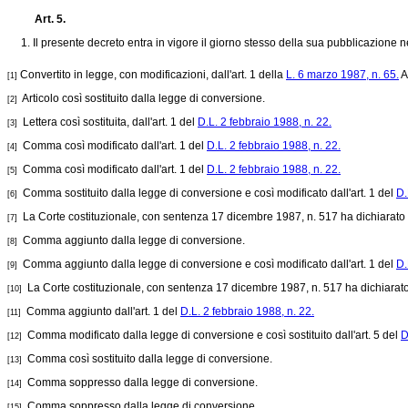
Art. 5.
1. Il presente decreto entra in vigore il giorno stesso della sua pubblicazione n
Convertito in legge, con modificazioni, dall'art. 1 della
L. 6 marzo 1987, n. 65.
A
[1]
Articolo così sostituito dalla legge di conversione.
[2]
Lettera così sostituita, dall'art. 1 del
D.L. 2 febbraio 1988, n. 22.
[3]
Comma così modificato dall'art. 1 del
D.L. 2 febbraio 1988, n. 22.
[4]
Comma così modificato dall'art. 1 del
D.L. 2 febbraio 1988, n. 22.
[5]
Comma sostituito dalla legge di conversione e così modificato dall'art. 1 del
D.
[6]
La Corte costituzionale, con sentenza 17 dicembre 1987, n. 517 ha dichiarato l'il
[7]
Comma aggiunto dalla legge di conversione.
[8]
Comma aggiunto dalla legge di conversione e così modificato dall'art. 1 del
D.
[9]
La Corte costituzionale, con sentenza 17 dicembre 1987, n. 517 ha dichiarato l'ill
[10]
Comma aggiunto dall'art. 1 del
D.L. 2 febbraio 1988, n. 22.
[11]
Comma modificato dalla legge di conversione e così sostituito dall'art. 5 del
D
[12]
Comma così sostituito dalla legge di conversione.
[13]
Comma soppresso dalla legge di conversione.
[14]
Comma soppresso dalla legge di conversione.
[15]