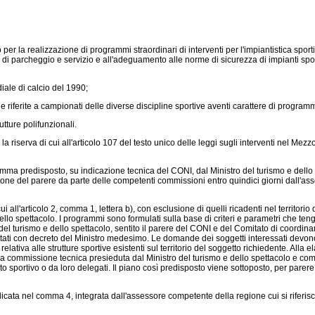
 la realizzazione di programmi straordinari di interventi per l'impiantistica sportiva
di parcheggio e servizio e all'adeguamento alle norme di sicurezza di impianti sportiv
ale di calcio del 1990;
 riferite a campionati delle diverse discipline sportive aventi carattere di programma
tture polifunzionali.
 la riserva di cui all'articolo 107 del testo unico delle leggi sugli interventi nel M
ma predisposto, su indicazione tecnica del CONI, dal Ministro del turismo e dello sp
ne del parere da parte delle competenti commissioni entro quindici giorni dall'ass
cui all'articolo 2, comma 1, lettera b), con esclusione di quelli ricadenti nel terri
lo spettacolo. I programmi sono formulati sulla base di criteri e parametri che tenga
stro del turismo e dello spettacolo, sentito il parere del CONI e del Comitato di coor
ti con decreto del Ministro medesimo. Le domande dei soggetti interessati devono ind
va alle strutture sportive esistenti sul territorio del soggetto richiedente. Alla ela
e una commissione tecnica presieduta dal Ministro del turismo e dello spettacolo e co
redito sportivo o da loro delegati. Il piano così predisposto viene sottoposto, per pa
a nel comma 4, integrata dall'assessore competente della regione cui si riferisce 