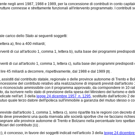
ente negli anni 1987, 1988 e 1989, per la concessione di contributi in conto capitale a
rutture connesse e strettamente funzionali all'intervento programmato. I contributi 
e carico dello Stato ai seguenti soggetti:
ttera a), fino a 400 miliardi;
enti di cui all'articolo 1, comma 1, lettera b), sulla base dei programmi predispost
enti di cui all'articolo 1, comma 1, lettera c), sulla base dei programmi predispost
ori lire 45 miliardi a decorrere, rispettivamente, dal 1988 e dal 1989
.
[8]
 assistiti dal contributo statale, regionale o delle province autonome di Trento e Bol
a concessione del contributo relativo alla realizzazione di impianti previsti dall'articol
o riconosciuto ammissibile con il programma approvato, da corrispondere in 10 rate an
, da iscrivere nello stato di previsione della spesa del Ministero del turismo e del
dicate nell'art. 3 della
legge 24 dicembre 1957, n. 1295,
sostituito dall'articolo 2 d
mutuo quale terzo datore dell'ipoteca sull'immobile a garanzia del mutuo stesso o com
eviste dall'articolo 1, comma 1, lettera c), sono ripartite tra le regioni con decreto
rto deve prevedersi una quota riservata alle società sportive che ne facciano richies
da assegnare alle province autonome di Trento e Bolzano nella percentuale loro spet
iciari del contributo
.
[11]
c), è concesso, in favore dei soggetti indicati nell'articolo 3 della
legge 24 dicembre 