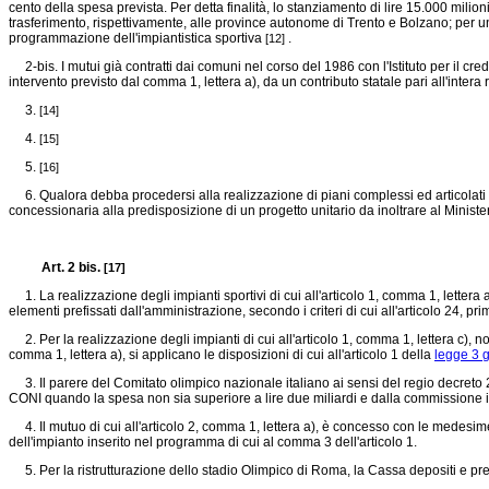
cento della spesa prevista. Per detta finalità, lo stanziamento di lire 15.000 milion
trasferimento, rispettivamente, alle province autonome di Trento e Bolzano; per un
programmazione dell'impiantistica sportiva
.
[12]
2-bis. I mutui già contratti dai comuni nel corso del 1986 con l'Istituto per il credi
intervento previsto dal comma 1, lettera a), da un contributo statale pari all'inte
3.
[14]
4.
[15]
5.
[16]
6. Qualora debba procedersi alla realizzazione di piani complessi ed articolati che
concessionaria alla predisposizione di un progetto unitario da inoltrare al Minist
Art. 2 bis.
[17]
1. La realizzazione degli impianti sportivi di cui all'articolo 1, comma 1, lettera
elementi prefissati dall'amministrazione, secondo i criteri di cui all'articolo 24, pr
2. Per la realizzazione degli impianti di cui all'articolo 1, comma 1, lettera c), non
comma 1, lettera a), si applicano le disposizioni di cui all'articolo 1 della
legge 3 g
3. Il parere del Comitato olimpico nazionale italiano ai sensi del
regio decreto 
CONI quando la spesa non sia superiore a lire due miliardi e dalla commissione im
4. Il mutuo di cui all'articolo 2, comma 1, lettera a), è concesso con le medesim
dell'impianto inserito nel programma di cui al comma 3 dell'articolo 1.
5. Per la ristrutturazione dello stadio Olimpico di Roma, la Cassa depositi e prest