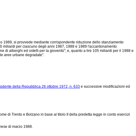
l'anno 1989, si provvede mediante corrispondente riduzione dello stanziamento
ire 20 miliardi per ciascuno degli anni 1987, 1988 e 1989 l'accantonamento
ne di alberghi ed ostelli per la gioventù"; e, quanto a lire 105 miliardi per il 1988 e
elle aree urbane degradate".
sidente della Repubblica 26 ottobre 1972, n. 633
e successive modificazioni ed
 di Trento e Bolzano in base al titolo II della predetta legge in conto esercizi
 mese di marzo 1988.