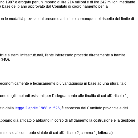
'anno 1987 è erogato per un importo di lire 214 milioni e di lire 242 milioni mediante
ulla base del piano approvato dal Comitato di coordinamento per la
, con le modalità previste dal presente articolo e comunque nel rispetto del limite di
e sistemi infrastrutturali, l'ente interessato procede direttamente o tramite
 (FIO).
ferta economicamente e tecnicamente più vantaggiosa in base ad una pluralità di
ne degli impianti esistenti per l'adeguamento alle finalità di cui all'articolo 1,
ato dalla
legge 2 aprile 1968, n. 526,
è espresso dal Comitato provinciale del
bbiano già affidato o abbiano in corso di affidamento la costruzione e la gestione
messo al contributo statale di cui all'articolo 2, comma 1, lettera a).