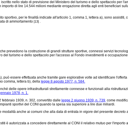
i iscritto nello stato di previsione del Ministero del turismo e dello spettacolo per l
 importo di lire 14.544 milioni mediante erogazione diretta agli enti beneficiari s
to sportivo, per le finalità indicate all'articolo 1, comma 1, lettera a), sono assistiti
ra rata di ammortamento
.
[13]
 prevedono la costruzione di grandi strutture sportive, connessi servizi tecnologici 
ero del turismo e dello spettacolo per l'accesso al Fondo investimenti e occupazione
 a), può essere effettuata anche tramite gare esplorative volte ad identificare l'of
imo comma, lettera b), della
legge 8 agosto 1977, n. 584.
ché delle opere infrastrutturali strettamente connesse e funzionali alla ristrutturazio
ennaio 1978, n. 1.
2 febbraio 1939, n. 302,
convertito dalle
legge 2 giugno 1939, n. 739,
come modific
pianti sportivi del CONI quando la spesa sia superiore a lire due miliardi.
e modalità anche ai comuni che alla data di entrata in vigore del presente decreto a
iti è autorizzata a concedere direttamente al CONI il relativo mutuo per l'importo am