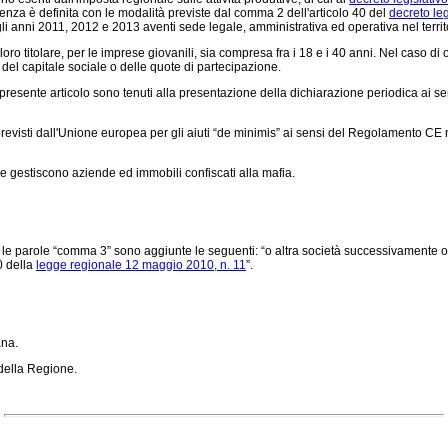
renza è definita con le modalità previste dal comma 2 dell'articolo 40 del
decreto le
negli anni 2011, 2012 e 2013 aventi sede legale, amministrativa ed operativa nel terr
loro titolare, per le imprese giovanili, sia compresa fra i 18 e i 40 anni. Nel caso d
el capitale sociale o delle quote di partecipazione.
al presente articolo sono tenuti alla presentazione della dichiarazione periodica ai se
previsti dall'Unione europea per gli aiuti “de minimis” ai sensi del
Regolamento CE n
e gestiscono aziende ed immobili confiscati alla mafia.
 le parole “comma 3” sono aggiunte le seguenti: “o altra società successivamente oper
0 della
legge regionale 12 maggio 2010, n. 11
”.
ana.
 della Regione.