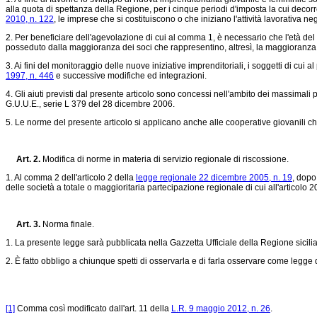
alla quota di spettanza della Regione, per i cinque periodi d'imposta la cui decor
2010, n. 122
, le imprese che si costituiscono o che iniziano l'attività lavorativa 
2. Per beneficiare dell'agevolazione di cui al comma 1, è necessario che l'età del 
posseduto dalla maggioranza dei soci che rappresentino, altresì, la maggioranza d
3. Ai fini del monitoraggio delle nuove iniziative imprenditoriali, i soggetti di cui 
1997, n. 446
e successive modifiche ed integrazioni.
4. Gli aiuti previsti dal presente articolo sono concessi nell'ambito dei massimali 
G.U.U.E., serie L 379 del 28 dicembre 2006.
5. Le norme del presente articolo si applicano anche alle cooperative giovanili ch
Art. 2.
Modifica di norme in materia di servizio regionale di riscossione.
1. Al comma 2 dell'articolo 2 della
legge regionale 22 dicembre 2005, n. 19
, dopo
delle società a totale o maggioritaria partecipazione regionale di cui all'articolo 2
Art. 3.
Norma finale.
1. La presente legge sarà pubblicata nella Gazzetta Ufficiale della Regione sicili
2. È fatto obbligo a chiunque spetti di osservarla e di farla osservare come legge
[1]
Comma così modificato dall'art. 11 della
L.R. 9 maggio 2012, n. 26
.