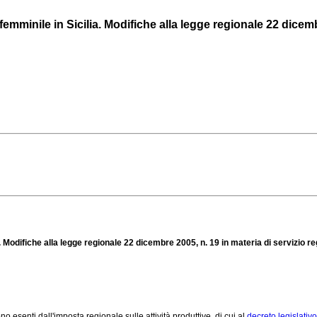
 femminile in Sicilia. Modifiche alla legge regionale 22 dicembr
ia. Modifiche alla legge regionale 22 dicembre 2005, n. 19 in materia di servizio r
no esenti dall'imposta regionale sulle attività produttive, di cui al
decreto legislativ