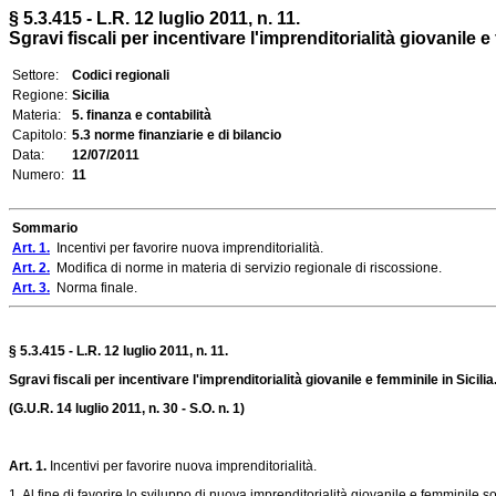
§ 5.3.415 - L.R. 12 luglio 2011, n. 11.
Sgravi fiscali per incentivare l'imprenditorialità giovanile e
Settore:
Codici regionali
Regione:
Sicilia
Materia:
5. finanza e contabilità
Capitolo:
5.3 norme finanziarie e di bilancio
Data:
12/07/2011
Numero:
11
Sommario
Art. 1.
Incentivi per favorire nuova imprenditorialità.
Art. 2.
Modifica di norme in materia di servizio regionale di riscossione.
Art. 3.
Norma finale.
§ 5.3.415 - L.R. 12 luglio 2011, n. 11.
Sgravi fiscali per incentivare l'imprenditorialità giovanile e femminile in Sicil
(G.U.R. 14 luglio 2011, n. 30 - S.O. n. 1)
Art. 1.
Incentivi per favorire nuova imprenditorialità.
1. Al fine di favorire lo sviluppo di nuova imprenditorialità giovanile e femminile so