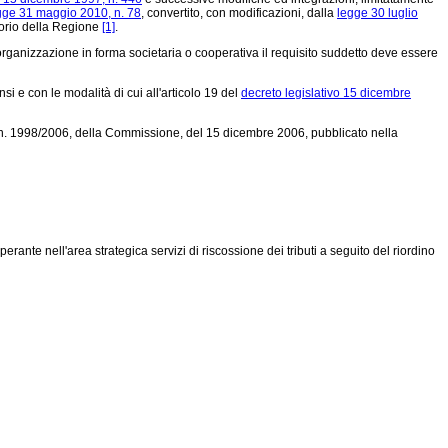
gge 31 maggio 2010, n. 78
, convertito, con modificazioni, dalla
legge 30 luglio
itorio della Regione
[1]
.
i organizzazione in forma societaria o cooperativa il requisito suddetto deve essere
nsi e con le modalità di cui all'articolo 19 del
decreto legislativo 15 dicembre
. 1998/2006, della Commissione, del 15 dicembre 2006,
pubblicato nella
ante nell'area strategica servizi di riscossione dei tributi a seguito del riordino