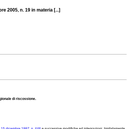
e 2005, n. 19 in materia [...]
egionale di riscossione.
o 15 dicembre 1997, n. 446
e successive modifiche ed integrazioni, limitatamente