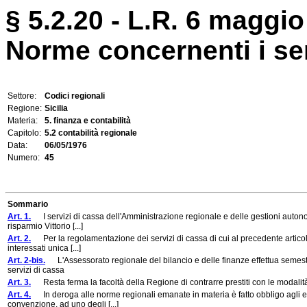
§ 5.2.20 - L.R. 6 maggio
Norme concernenti i serv
Settore:
Codici regionali
Regione:
Sicilia
Materia:
5. finanza e contabilità
Capitolo:
5.2 contabilità regionale
Data:
06/05/1976
Numero:
45
Sommario
Art. 1.
I servizi di cassa dell'Amministrazione regionale e delle gestioni autonome
risparmio Vittorio [...]
Art. 2.
Per la regolamentazione dei servizi di cassa di cui al precedente articolo è 
interessati unica [...]
Art. 2-bis.
L'Assessorato regionale del bilancio e delle finanze effettua semest
servizi di cassa
Art. 3.
Resta ferma la facoltà della Regione di contrarre prestiti con le modalità 
Art. 4.
In deroga alle norme regionali emanate in materia è fatto obbligo agli enti
convenzione, ad uno degli [...]