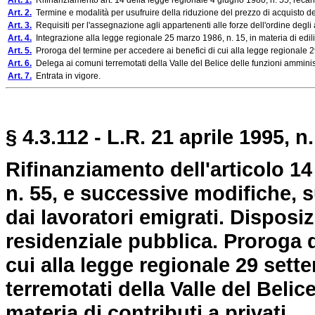
Art. 1.
Rifinanziamento art. 14 della legge regionale 4 giugno 1980, n. 55, recant
Art. 2.
Termine e modalità per usufruire della riduzione del prezzo di acquisto de
Art. 3.
Requisiti per l'assegnazione agli appartenenti alle forze dell'ordine degli 
Art. 4.
Integrazione alla legge regionale 25 marzo 1986, n. 15, in materia di ediliz
Art. 5.
Proroga del termine per accedere ai benefici di cui alla legge regionale 2
Art. 6.
Delega ai comuni terremotati della Valle del Belice delle funzioni amministra
Art. 7.
Entrata in vigore.
§ 4.3.112 - L.R. 21 aprile 1995, n.
Rifinanziamento dell'articolo 14
n. 55, e successive modifiche, su
dai lavoratori emigrati. Disposizi
residenziale pubblica. Proroga d
cui alla legge regionale 29 sett
terremotati della Valle del Belic
materia di contributi a privati.