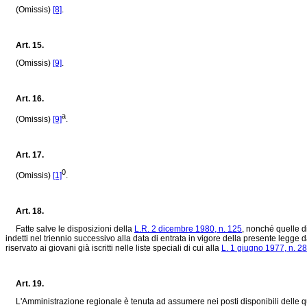
(Omissis)
[8]
.
Art. 15.
(Omissis)
[9]
.
Art. 16.
a
(Omissis)
[9]
.
Art. 17.
0
(Omissis)
[1]
.
Art. 18.
Fatte salve le disposizioni della
L.R. 2 dicembre 1980, n. 125
, nonché quelle di
indetti nel triennio successivo alla data di entrata in vigore della presente legge
riservato ai giovani già iscritti nelle liste speciali di cui alla
L. 1 giugno 1977, n. 2
Art. 19.
L'Amministrazione regionale è tenuta ad assumere nei posti disponibili delle qual