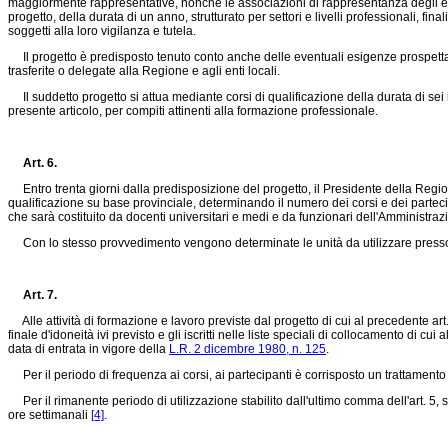
maggiormente rappresentative, nonché le associazioni di rappresentanza degli enti 
progetto, della durata di un anno, strutturato per settori e livelli professionali, fi
soggetti alla loro vigilanza e tutela.
Il progetto è predisposto tenuto conto anche delle eventuali esigenze prospettate
trasferite o delegate alla Regione e agli enti locali.
Il suddetto progetto si attua mediante corsi di qualificazione della durata di sei m
presente articolo, per compiti attinenti alla formazione professionale.
Art. 6.
Entro trenta giorni dalla predisposizione del progetto, il Presidente della Regio
qualificazione su base provinciale, determinando il numero dei corsi e dei parteci
che sarà costituito da docenti universitari e medi e da funzionari dell'Amministraz
Con lo stesso provvedimento vengono determinate le unità da utilizzare presso c
Art. 7.
Alle attività di formazione e lavoro previste dal progetto di cui al precedente ar
finale d'idoneità ivi previsto e gli iscritti nelle liste speciali di collocamento di cui a
data di entrata in vigore della
L.R. 2 dicembre 1980, n. 125
.
Per il periodo di frequenza ai corsi, ai partecipanti è corrisposto un trattamento 
Per il rimanente periodo di utilizzazione stabilito dall'ultimo comma dell'art. 5, s
ore settimanali
[4]
.