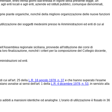
ntale, entro trenta giorni dall'entrata in vigore della presente legge, un
 agli enti locali e agli enti, aziende ed istituti pubblici, comunque denominati,
roprie piante organiche, nonché della migliore organizzazione delle nuove funzioni
'utilizzazione dei soggetti medesimi presso le Amministrazioni ed enti di cui al
'Assemblea regionale siciliana, provvede all'istituzione dei corsi di
 loro finalizzazione, nonché i criteri per la composizione del Collegio docente,
inistrazioni od enti.
 cui all'art. 25 della
L.R. 18 agosto 1978, n. 37
e che hanno superato l'esame
 siano avvalse ai sensi dell'art. 1 della
L.R. 4 dicembre 1978, n. 53
, in servizio alla
o adibiti a mansioni identiche od analoghe. L'orario di utilizzazione è fissato in 36