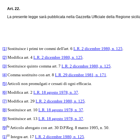
Art. 22.
La presente legge sarà pubblicata nella Gazzetta Ufficiale della Regione sicilian
Sostituisce i primi tre commi dell'art. 6
L.R. 2 dicembre 1980, n. 125
.
[1]
Modifica art. 4
L.R. 2 dicembre 1980, n. 125
.
[2]
Sostituisce quinto comma art. 7
L.R. 2 dicembre 1980, n. 125
.
[3]
Comma sostituito con art. 8
L.R. 29 dicembre 1981, n. 171
.
[4]
Articoli non promulgati e cessati di ogni efficacia.
[5]
Modifica art. 2
L.R. 18 agosto 1978, n. 37
.
[6]
Modifica art. 29
L.R. 2 dicembre 1980, n. 125
.
[7]
Sostituisce art. 10
L.R. 18 agosto 1978, n. 37
.
[8]
Sostituisce art. 13
L.R. 18 agosto 1978, n. 37
.
[9]
9a
Articolo abrogato con art. 30 D.P.Reg. 8 marzo 1995, n. 50.
[9]
10
Integra art. 17
L.R. 2 dicembre 1980, n. 125
.
[1]