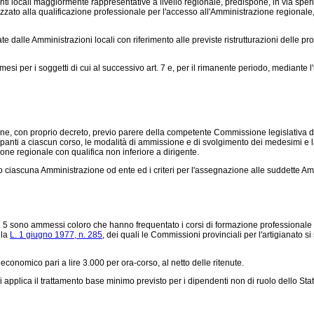
locali maggiormente rappresentative a livello regionale, predispone, in via sperime
nalizzato alla qualificazione professionale per l'accesso all'Amministrazione regionale,
 dalle Amministrazioni locali con riferimento alle previste ristrutturazioni delle p
esi per i soggetti di cui al successivo art. 7 e, per il rimanente periodo, mediante l
ne, con proprio decreto, previo parere della competente Commissione legislativa dell
panti a ciascun corso, le modalità di ammissione e di svolgimento dei medesimi e la
ione regionale con qualifica non inferiore a dirigente.
iascuna Amministrazione od ente ed i criteri per l'assegnazione alle suddette Amm
t. 5 sono ammessi coloro che hanno frequentato i corsi di formazione professionale di
lla
L. 1 giugno 1977, n. 285
, dei quali le Commissioni provinciali per l'artigianato si
economico pari a lire 3.000 per ora-corso, al netto delle ritenute.
i applica il trattamento base minimo previsto per i dipendenti non di ruolo dello Stat