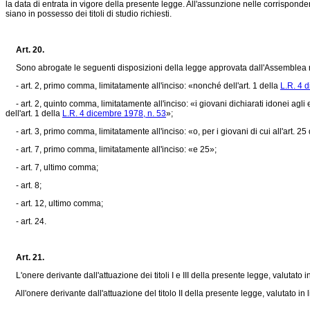
la data di entrata in vigore della presente legge. All'assunzione nelle corrisponde
siano in possesso dei titoli di studio richiesti.
Art. 20.
Sono abrogate le seguenti disposizioni della legge approvata dall'Assemblea 
- art. 2, primo comma, limitatamente all'inciso: «nonché dell'art. 1 della
L.R. 4 
- art. 2, quinto comma, limitatamente all'inciso: «i giovani dichiarati idonei agli es
dell'art. 1 della
L.R. 4 dicembre 1978, n. 53
»;
- art. 3, primo comma, limitatamente all'inciso: «o, per i giovani di cui all'art. 25
- art. 7, primo comma, limitatamente all'inciso: «e 25»;
- art. 7, ultimo comma;
- art. 8;
- art. 12, ultimo comma;
- art. 24.
Art. 21.
L'onere derivante dall'attuazione dei titoli I e III della presente legge, valutato in
All'onere derivante dall'attuazione del titolo II della presente legge, valutato in