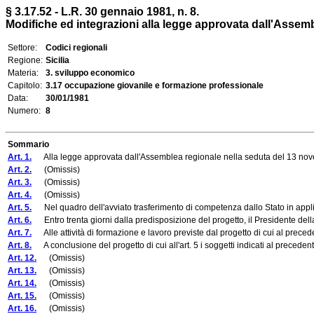
§ 3.17.52 - L.R. 30 gennaio 1981, n. 8.
Modifiche ed integrazioni alla legge approvata dall'Assemb
Settore:
Codici regionali
Regione:
Sicilia
Materia:
3. sviluppo economico
Capitolo:
3.17 occupazione giovanile e formazione professionale
Data:
30/01/1981
Numero:
8
Sommario
Art. 1.
Alla legge approvata dall'Assemblea regionale nella seduta del 13 novembr
Art. 2.
(Omissis)
Art. 3.
(Omissis)
Art. 4.
(Omissis)
Art. 5.
Nel quadro dell'avviato trasferimento di competenza dallo Stato in applicazi
Art. 6.
Entro trenta giorni dalla predisposizione del progetto, il Presidente dell
Art. 7.
Alle attività di formazione e lavoro previste dal progetto di cui al preceden
Art. 8.
A conclusione del progetto di cui all'art. 5 i soggetti indicati al preceden
Art. 12.
(Omissis)
Art. 13.
(Omissis)
Art. 14.
(Omissis)
Art. 15.
(Omissis)
Art. 16.
(Omissis)