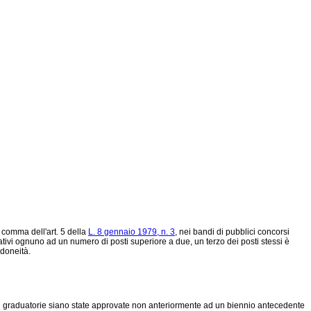
o comma dell'art. 5 della
L. 8 gennaio 1979, n. 3
, nei bandi di pubblici concorsi
lativi ognuno ad un numero di posti superiore a due, un terzo dei posti stessi è
idoneità.
 cui graduatorie siano state approvate non anteriormente ad un biennio antecedente