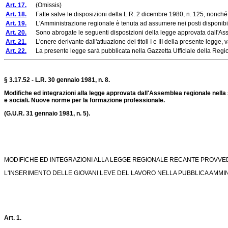
Art. 17.
(Omissis)
Art. 18.
Fatte salve le disposizioni della L.R. 2 dicembre 1980, n. 125, nonché quel
Art. 19.
L'Amministrazione regionale è tenuta ad assumere nei posti disponibili dell
Art. 20.
Sono abrogate le seguenti disposizioni della legge approvata dall'As
Art. 21.
L'onere derivante dall'attuazione dei titoli I e III della presente legge, val
Art. 22.
La presente legge sarà pubblicata nella Gazzetta Ufficiale della Regione
§ 3.17.52 - L.R. 30 gennaio 1981, n. 8.
Modifiche ed integrazioni alla legge approvata dall'Assemblea regionale nella 
e sociali. Nuove norme per la formazione professionale.
(G.U.R. 31 gennaio 1981, n. 5).
MODIFICHE ED INTEGRAZIONI ALLA LEGGE REGIONALE RECANTE PROVVE
L'INSERIMENTO DELLE GIOVANI LEVE DEL LAVORO NELLA PUBBLICA AMMI
Art. 1.