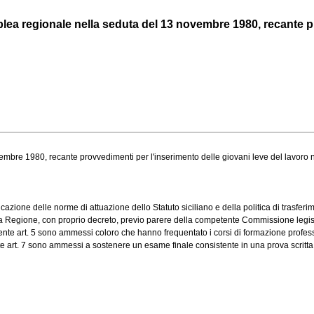
lea regionale nella seduta del 13 novembre 1980, recante pro
e 1980, recante provvedimenti per l'inserimento delle giovani leve del lavoro nel
one delle norme di attuazione dello Statuto siciliano e della politica di trasferimen
a Regione, con proprio decreto, previo parere della competente Commissione legisla
te art. 5 sono ammessi coloro che hanno frequentato i corsi di formazione professiona
te art. 7 sono ammessi a sostenere un esame finale consistente in una prova scritta e 