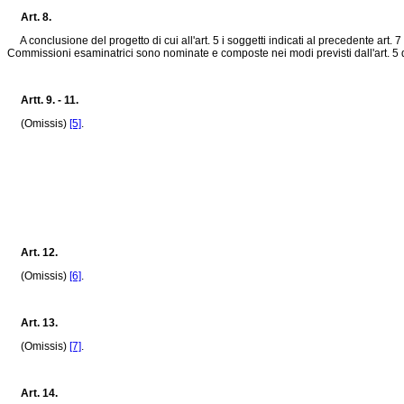
Art. 8.
A conclusione del progetto di cui all'art. 5 i soggetti indicati al precedente art.
Commissioni esaminatrici sono nominate e composte nei modi previsti dall'art. 5 
Artt. 9. - 11.
(Omissis)
[5]
.
Art. 12.
(Omissis)
[6]
.
Art. 13.
(Omissis)
[7]
.
Art. 14.