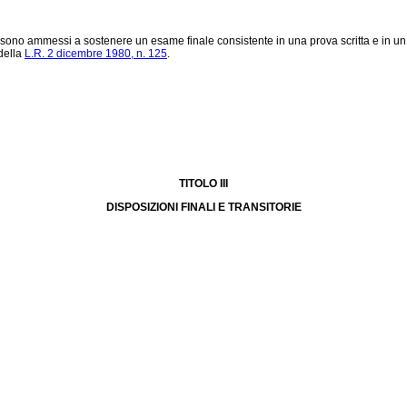
 7 sono ammessi a sostenere un esame finale consistente in una prova scritta e in un c
della
L.R. 2 dicembre 1980, n. 125
.
TITOLO III
DISPOSIZIONI FINALI E TRANSITORIE