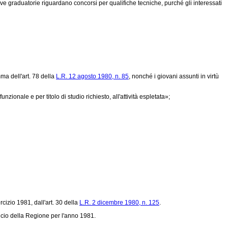
ive graduatorie riguardano concorsi per qualifiche tecniche, purché gli interessati
mma dell'art. 78 della
L.R. 12 agosto 1980, n. 85
, nonché i giovani assunti in virtù
unzionale e per titolo di studio richiesto, all'attività espletata»;
rcizio 1981, dall'art. 30 della
L.R. 2 dicembre 1980, n. 125
.
ancio della Regione per l'anno 1981.