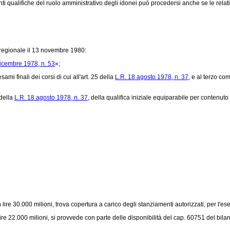
nti qualifiche del ruolo amministrativo degli idonei può procedersi anche se le relat
regionale il 13 novembre 1980:
dicembre 1978, n. 53
»;
ami finali dei corsi di cui all'art. 25 della
L.R. 18 agosto 1978, n. 37
, e al terzo co
 della
L.R. 18 agosto 1978, n. 37
, della qualifica iniziale equiparabile per contenuto f
 lire 30.000 milioni, trova copertura a carico degli stanziamenti autorizzati, per l'ese
 lire 22.000 milioni, si provvede con parte delle disponibilità del cap. 60751 del bil