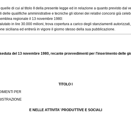
le di cui al titolo II della presente legge ed in relazione a quanto previsto dal ven
e qualifiche amministrative e tecniche gli idonei dei relativi concorsi già celebrati
semblea regionale il 13 novembre 1980:
utato in lire 30.000 milioni, trova copertura a carico degli stanziamenti autorizzati, p
 siciliana ed entrerà in vigore il giorno stesso della sua pubblicazione.
seduta del 13 novembre 1980, recante provvedimenti per l'inserimento delle giov
TITOLO I
DIMENTI PER
NISTRAZIONE
E NELLE ATTIVITA' PRODUTTIVE E SOCIALI