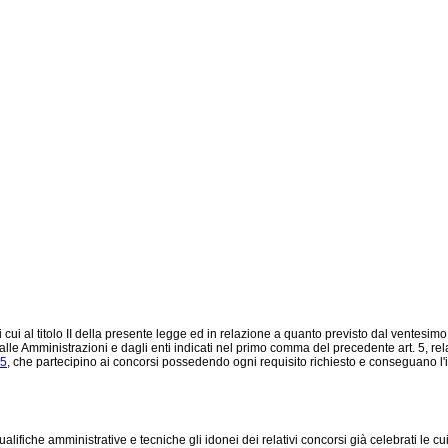
 cui al titolo II della presente legge ed in relazione a quanto previsto dal ventesim
 dalle Amministrazioni e dagli enti indicati nel primo comma del precedente art. 5, re
85
, che partecipino ai concorsi possedendo ogni requisito richiesto e conseguano l'
ifiche amministrative e tecniche gli idonei dei relativi concorsi già celebrati le