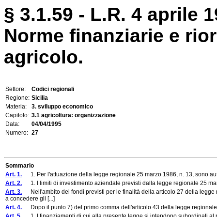
§ 3.1.59 - L.R. 4 aprile 1
Norme finanziarie e rior
agricolo.
Settore:
Codici regionali
Regione:
Sicilia
Materia:
3. sviluppo economico
Capitolo:
3.1 agricoltura: organizzazione
Data:
04/04/1995
Numero:
27
Sommario
Art. 1.
1. Per l'attuazione della legge regionale 25 marzo 1986, n. 13, sono auto
Art. 2.
1. I limiti di investimento aziendale previsti dalla legge regionale 25 ma
Art. 3.
Nell'ambito dei fondi previsti per le finalità della articolo 27 della legge
a concedere gli [...]
Art. 4.
Dopo il punto 7) del primo comma dell'articolo 43 della legge regionale 
Art. 5.
1. I finanziamenti di cui alla presente legge si intendono subordinati al ri