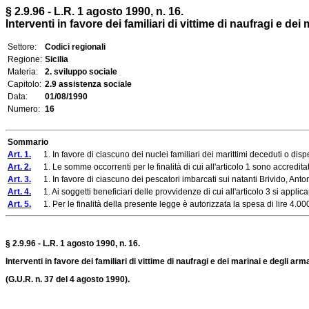
§ 2.9.96 - L.R. 1 agosto 1990, n. 16.
Interventi in favore dei familiari di vittime di naufragi e de
Settore:
Codici regionali
Regione:
Sicilia
Materia:
2. sviluppo sociale
Capitolo:
2.9 assistenza sociale
Data:
01/08/1990
Numero:
16
Sommario
Art. 1.
1. In favore di ciascuno dei nuclei familiari dei marittimi deceduti o disp
Art. 2.
1. Le somme occorrenti per le finalità di cui all'articolo 1 sono accreditate
Art. 3.
1. In favore di ciascuno dei pescatori imbarcati sui natanti Brivido, Antonino
Art. 4.
1. Ai soggetti beneficiari delle provvidenze di cui all'articolo 3 si applican
Art. 5.
1. Per le finalità della presente legge è autorizzata la spesa di lire 4.000 m
§ 2.9.96 - L.R. 1 agosto 1990, n. 16.
Interventi in favore dei familiari di vittime di naufragi e dei marinai e degli a
(G.U.R. n. 37 del 4 agosto 1990).