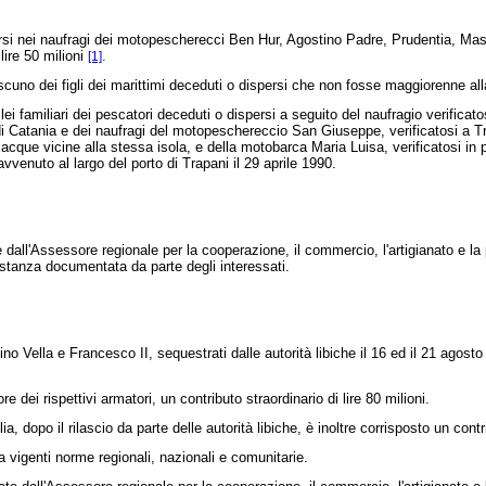
ersi nei naufragi dei motopescherecci Ben Hur, Agostino Padre, Prudentia, Mas
lire 50 milioni
.
[1]
scuno dei figli dei marittimi deceduti o dispersi che non fosse maggiorenne all
 familiari dei pescatori deceduti o dispersi a seguito del naufragio verificato
 di Catania e dei naufragi del motopeschereccio San Giuseppe, verificatosi a 
acque vicine alla stessa isola, e della motobarca Maria Luisa, verificatosi in p
vvenuto al largo del porto di Trapani il 29 aprile 1990.
dall'Assessore regionale per la cooperazione, il commercio, l'artigianato e la 
istanza documentata da parte degli interessati.
 Vella e Francesco II, sequestrati dalle autorità libiche il 16 ed il 21 agosto 
ei rispettivi armatori, un contributo straordinario di lire 80 milioni.
 dopo il rilascio da parte delle autorità libiche, è inoltre corrisposto un contrib
a vigenti norme regionali, nazionali e comunitarie.