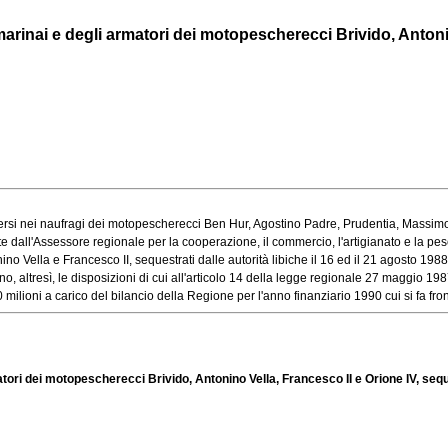
i marinai e degli armatori dei motopescherecci Brivido, Antonin
ersi nei naufragi dei motopescherecci Ben Hur, Agostino Padre, Prudentia, Massimo Ga
 dall'Assessore regionale per la cooperazione, il commercio, l'artigianato e la pesca
 Vella e Francesco II, sequestrati dalle autorità libiche il 16 ed il 21 agosto 1988, 
o, altresì, le disposizioni di cui all'articolo 14 della legge regionale 27 maggio 198
ilioni a carico del bilancio della Regione per l'anno finanziario 1990 cui si fa front
rmatori dei motopescherecci Brivido, Antonino Vella, Francesco II e Orione IV, seque