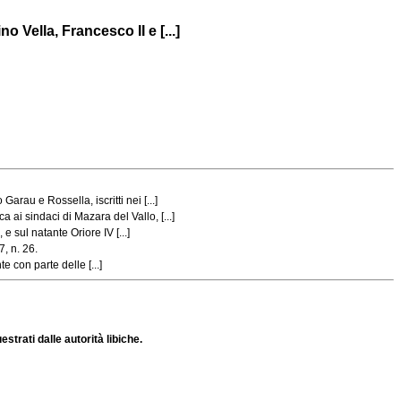
o Vella, Francesco II e [...]
rau e Rossella, iscritti nei [...]
 ai sindaci di Mazara del Vallo, [...]
e sul natante Oriore IV [...]
7, n. 26.
e con parte delle [...]
strati dalle autorità libiche.