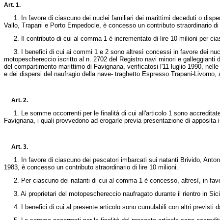
Art. 1.
1. In favore di ciascuno dei nuclei familiari dei marittimi deceduti o disp
Vallo, Trapani e Porto Empedocle, è concesso un contributo straordinario di 
2. Il contributo di cui al comma 1 è incrementato di lire 10 milioni per cia
3. I benefici di cui ai commi 1 e 2 sono altresì concessi in favore dei nuclei
motopeschereccio iscritto al n. 2702 del Registro navi minori e galleggianti
del compartimento marittimo di Favignana, verificatosi l'11 luglio 1990, nelle 
e dei dispersi del naufragio della nave- traghetto Espresso Trapani-Livorno, a
Art. 2.
1. Le somme occorrenti per le finalità di cui all'articolo 1 sono accreditate 
Favignana, i quali provvedono ad erogarle previa presentazione di apposita 
Art. 3.
1. In favore di ciascuno dei pescatori imbarcati sui natanti Brivido, Antonino
1983, è concesso un contributo straordinario di lire 10 milioni.
2. Per ciascuno dei natanti di cui al comma 1 è concesso, altresì, in favore d
3. Ai proprietari del motopeschereccio naufragato durante il rientro in Sicilia,
4. I benefici di cui al presente articolo sono cumulabili con altri previsti d