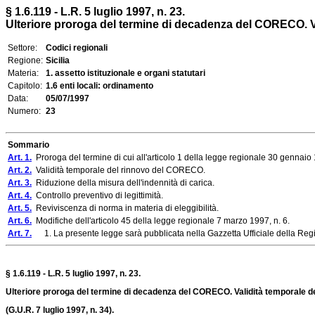
§ 1.6.119 - L.R. 5 luglio 1997, n. 23.
Ulteriore proroga del termine di decadenza del CORECO. Va
Settore:
Codici regionali
Regione:
Sicilia
Materia:
1. assetto istituzionale e organi statutari
Capitolo:
1.6 enti locali: ordinamento
Data:
05/07/1997
Numero:
23
Sommario
Art. 1.
Proroga del termine di cui all'articolo 1 della legge regionale 30 gennaio 
Art. 2.
Validità temporale del rinnovo del CORECO.
Art. 3.
Riduzione della misura dell'indennità di carica.
Art. 4.
Controllo preventivo di legittimità.
Art. 5.
Reviviscenza di norma in materia di eleggibilità.
Art. 6.
Modifiche dell'articolo 45 della legge regionale 7 marzo 1997, n. 6.
Art. 7.
1. La presente legge sarà pubblicata nella Gazzetta Ufficiale della Region
§ 1.6.119 - L.R. 5 luglio 1997, n. 23.
Ulteriore proroga del termine di decadenza del CORECO. Validità temporale de
(G.U.R. 7 luglio 1997, n. 34).