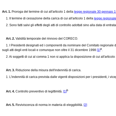
Art. 1.
Proroga del termine di cui all'articolo 1 della
legge regionale 30 gennaio 1
1. Il termine di cessazione della carica di cui all'articolo 1 della
legge regionale
2. Sono fatti salvi gli effetti degli atti di controllo adottati sino alla data di entra
Art. 2.
Validità temporale del rinnovo del CORECO.
1. I Presidenti designati ed i componenti da nominare del Comitato regionale di co
a
sugli atti degli enti locali e comunque non oltre il 31 dicembre 1998
[1]
.
2. Ai soggetti di cui al comma 1 non si applica la disposizione di cui all'articol
Art. 3.
Riduzione della misura dell'indennità di carica.
1. L'indennità di carica prevista dalle vigenti disposizioni per i presidenti, i vic
b
Art. 4.
Controllo preventivo di legittimità.
[1]
Art. 5.
Reviviscenza di norma in materia di eleggibilità.
[2]