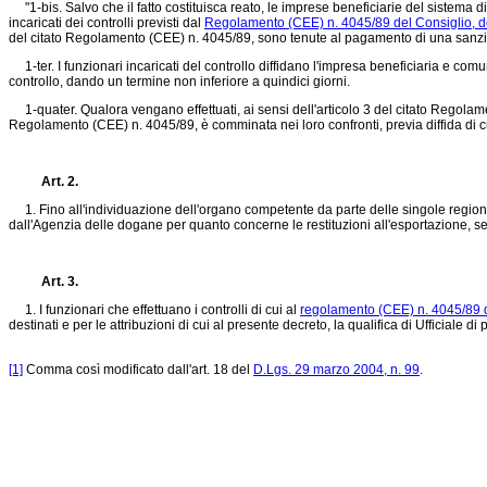
"1-bis. Salvo che il fatto costituisca reato, le imprese beneficiarie del sistema 
incaricati dei controlli previsti dal
Regolamento (CEE) n. 4045/89 del Consiglio, d
del citato Regolamento (CEE) n. 4045/89, sono tenute al pagamento di una sanzion
1-ter. I funzionari incaricati del controllo diffidano l'impresa beneficiaria e com
controllo, dando un termine non inferiore a quindici giorni.
1-quater. Qualora vengano effettuati, ai sensi dell'articolo 3 del citato Regolamen
Regolamento (CEE) n. 4045/89, è comminata nei loro confronti, previa diffida di c
Art. 2.
1. Fino all'individuazione dell'organo competente da parte delle singole regioni e 
dall'Agenzia delle dogane per quanto concerne le restituzioni all'esportazione, se
Art. 3.
1. I funzionari che effettuano i controlli di cui al
regolamento (CEE) n. 4045/89 d
destinati e per le attribuzioni di cui al presente decreto, la qualifica di Ufficiale 
[1]
Comma così modificato dall'art. 18 del
D.Lgs. 29 marzo 2004, n. 99
.