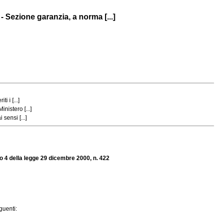
 Sezione garanzia, a norma [...]
 i [...]
nistero [...]
sensi [...]
o 4 della legge 29 dicembre 2000, n. 422
eguenti: