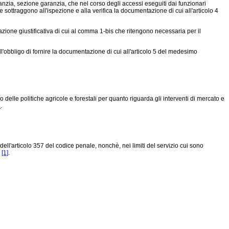
anzia, sezione garanzia, che nel corso degli accessi eseguiti dai funzionari
sottraggono all'ispezione e alla verifica la documentazione di cui all'articolo 4
azione giustificativa di cui al comma 1-bis che ritengono necessaria per il
ll'obbligo di fornire la documentazione di cui all'articolo 5 del medesimo
delle politiche agricole e forestali per quanto riguarda gli interventi di mercato e
8
.
i dell'articolo 357 del codice penale, nonchè, nei limiti del servizio cui sono
e
[1]
.