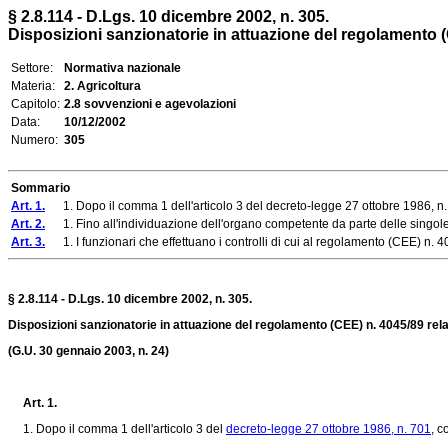
§ 2.8.114 - D.Lgs. 10 dicembre 2002, n. 305.
Disposizioni sanzionatorie in attuazione del regolamento (
Settore:
Normativa nazionale
Materia:
2. Agricoltura
Capitolo:
2.8 sovvenzioni e agevolazioni
Data:
10/12/2002
Numero:
305
Sommario
Art. 1.
1. Dopo il comma 1 dell'articolo 3 del decreto-legge 27 ottobre 1986, n. 70
Art. 2.
1. Fino all'individuazione dell'organo competente da parte delle singole re
Art. 3.
1. I funzionari che effettuano i controlli di cui al regolamento (CEE) n. 404
§ 2.8.114 - D.Lgs. 10 dicembre 2002, n. 305.
Disposizioni sanzionatorie in attuazione del regolamento (CEE) n. 4045/89 rel
(G.U. 30 gennaio 2003, n. 24)
Art. 1.
1. Dopo il comma 1 dell'articolo 3 del
decreto-legge 27 ottobre 1986, n. 701
, c