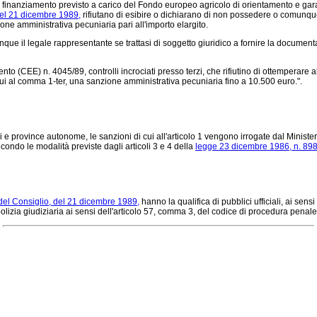
di finanziamento previsto a carico del Fondo europeo agricolo di orientamento e gar
el 21 dicembre 1989,
rifiutano di esibire o dichiarano di non possedere o comunque 
e amministrativa pecuniaria pari all'importo elargito.
unque il legale rappresentante se trattasi di soggetto giuridico a fornire la document
to (CEE) n. 4045/89, controlli incrociati presso terzi, che rifiutino di ottemperare a
ui al comma 1-ter, una sanzione amministrativa pecuniaria fino a 10.500 euro.".
province autonome, le sanzioni di cui all'articolo 1 vengono irrogate dal Ministero 
condo le modalità previste dagli articoli 3 e 4 della
legge 23 dicembre 1986, n. 89
el Consiglio, del 21 dicembre 1989,
hanno la qualifica di pubblici ufficiali, ai sens
di polizia giudiziaria ai sensi dell'articolo 57, comma 3, del codice di procedura penal