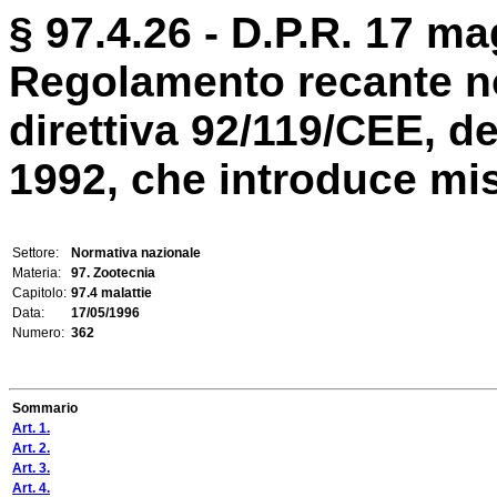
§ 97.4.26 - D.P.R. 17 ma
Regolamento recante no
direttiva 92/119/CEE, d
1992, che introduce misur
Settore:
Normativa nazionale
Materia:
97. Zootecnia
Capitolo:
97.4 malattie
Data:
17/05/1996
Numero:
362
Sommario
Art. 1.
Art. 2.
Art. 3.
Art. 4.