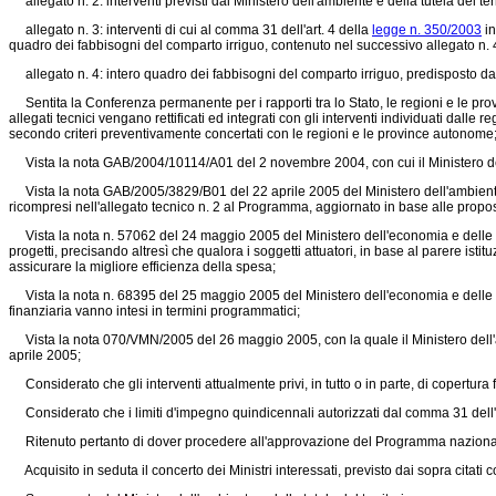
allegato n. 2: interventi previsti dal Ministero dell'ambiente e della tutela del terr
allegato n. 3: interventi di cui al comma 31 dell'art. 4 della
legge n. 350/2003
in
quadro dei fabbisogni del comparto irriguo, contenuto nel successivo allegato n. 
allegato n. 4: intero quadro dei fabbisogni del comparto irriguo, predisposto dal M
Sentita la Conferenza permanente per i rapporti tra lo Stato, le regioni e le p
allegati tecnici vengano rettificati ed integrati con gli interventi individuati dall
secondo criteri preventivamente concertati con le regioni e le province autonome
Vista la nota GAB/2004/10114/A01 del 2 novembre 2004, con cui il Ministero dell'a
Vista la nota GAB/2005/3829/B01 del 22 aprile 2005 del Ministero dell'ambiente e de
ricompresi nell'allegato tecnico n. 2 al Programma, aggiornato in base alle propo
Vista la nota n. 57062 del 24 maggio 2005 del Ministero dell'economia e delle fin
progetti, precisando altresì che qualora i soggetti attuatori, in base al parere istitu
assicurare la migliore efficienza della spesa;
Vista la nota n. 68395 del 25 maggio 2005 del Ministero dell'economia e delle fina
finanziaria vanno intesi in termini programmatici;
Vista la nota 070/VMN/2005 del 26 maggio 2005, con la quale il Ministero dell'ambient
aprile 2005;
Considerato che gli interventi attualmente privi, in tutto o in parte, di copertura 
Considerato che i limiti d'impegno quindicennali autorizzati dal comma 31 dell'a
Ritenuto pertanto di dover procedere all'approvazione del Programma nazionale d
Acquisito in seduta il concerto dei Ministri interessati, previsto dai sopra citati