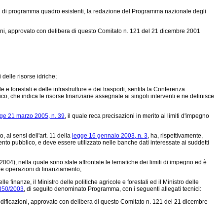
ordi di programma quadro esistenti, la redazione del Programma nazionale degli
oni, approvato con
delibera di questo Comitato n. 121 del 21 dicembre 2001
 delle risorse idriche;
 e forestali e delle infrastrutture e dei trasporti, sentita la Conferenza
o, che indica le risorse finanziarie assegnate ai singoli interventi e ne definisce
ge 21 marzo 2005, n. 39
, il quale reca precisazioni in merito ai limiti d'impegno
 ai sensi dell'art. 11 della
legge 16 gennaio 2003, n. 3
, ha, rispettivamente,
imento pubblico, e deve essere utilizzato nelle banche dati interessate ai suddetti
004), nella quale sono state affrontate le tematiche dei limiti di impegno ed è
tre operazioni di finanziamento;
 finanze, il Ministro delle politiche agricole e forestali ed il Ministro delle
 350/2003
, di seguito denominato Programma, con i seguenti allegati tecnici:
dificazioni, approvato con
delibera di questo Comitato n. 121 del 21 dicembre