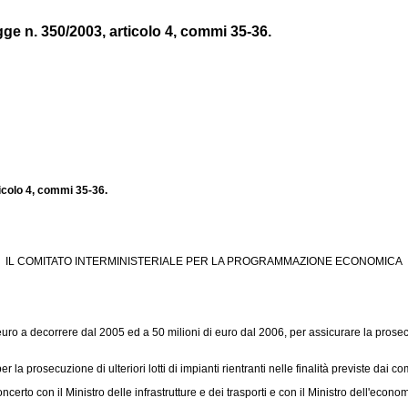
gge n. 350/2003, articolo 4, commi 35-36.
ticolo 4, commi 35-36.
IL COMITATO INTERMINISTERIALE PER LA PROGRAMMAZIONE ECONOMICA
o a decorrere dal 2005 ed a 50 milioni di euro dal 2006, per assicurare la prosecuzio
 prosecuzione di ulteriori lotti di impianti rientranti nelle finalità previste dai c
certo con il Ministro delle infrastrutture e dei trasporti e con il Ministro dell'econo