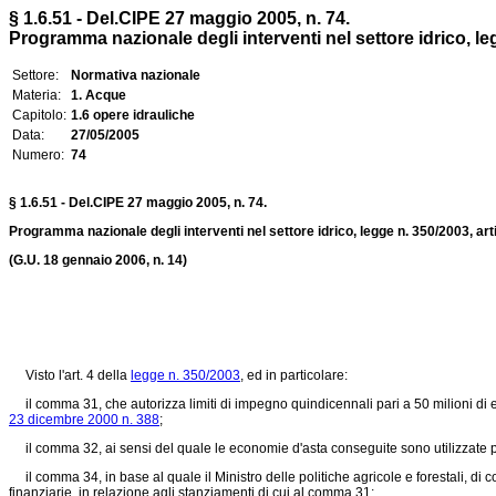
§ 1.6.51 - Del.CIPE 27 maggio 2005, n. 74.
Programma nazionale degli interventi nel settore idrico, le
Settore:
Normativa nazionale
Materia:
1. Acque
Capitolo:
1.6 opere idrauliche
Data:
27/05/2005
Numero:
74
§ 1.6.51 - Del.CIPE 27 maggio 2005, n. 74.
Programma nazionale degli interventi nel settore idrico, legge n. 350/2003, ar
(G.U. 18 gennaio 2006, n. 14)
Visto l'art. 4 della
legge n. 350/2003
, ed in particolare:
il comma 31, che autorizza limiti di impegno quindicennali pari a 50 milioni di eur
23 dicembre 2000 n. 388
;
il comma 32, ai sensi del quale le economie d'asta conseguite sono utilizzate per la
il comma 34, in base al quale il Ministro delle politiche agricole e forestali, di con
finanziarie, in relazione agli stanziamenti di cui al comma 31;