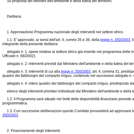
Su proposta del Ministro dell'ambiente e della tutela del territorio;
Delibera:
1. Approvazione Programma nazionale degli interventi nel settore idrico.
1.1. E' approvato, ai sensi dell'art. 4, commi 35 e 36, della
legge n. 350/2003
, 
integrante della presente delibera:
allegato n. 1: opere relative al settore idrico già inserite nel programma delle inf
Ufficiale n. 68/2002);
allegato n. 2: interventi previsti dal Ministero dell'ambiente e della tutela del ter
allegato n. 3: interventi di cui alla
legge n. 350/2003
, art. 4, comma 31, predispo
quadro dei fabbisogni del comparto irriguo, contenuto nel successivo allegato n. 
allegato n. 4: intero quadro dei fabbisogni del comparto irriguo, predisposto dal M
elenco degli interventi prioritari individuati dal Ministero dell'ambiente e della tute
1.2. Il Programma sarà attuato nei limiti delle disponibilità finanziarie previste a
programmatica.
1.3. Con successive deliberazioni questo Comitato provvederà ad approvare le int
350/2003
.
2. Finanziamento degli interventi.