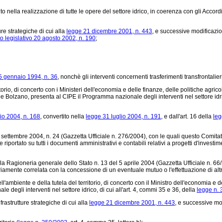
to nella realizzazione di tutte le opere del settore idrico, in coerenza con gli Acc
re strategiche di cui alla
legge 21 dicembre 2001, n. 443
, e successive modificazi
o legislativo 20 agosto 2002, n. 190
;
5 gennaio 1994, n. 36
, nonchè gli interventi concernenti trasferimenti transfrontalieri
io, di concerto con i Ministeri dell'economia e delle finanze, delle politiche agricole
 e Bolzano, presenta al CIPE il Programma nazionale degli interventi nel settore idric
io 2004, n. 168
, convertito nella
legge 31 luglio 2004, n. 191
, e dall'art. 16 della
leg
ttembre 2004, n. 24 (Gazzetta Ufficiale n. 276/2004), con le quali questo Comitato,
 riportato su tutti i documenti amministrativi e contabili relativi a progetti d'invest
a Ragioneria generale dello Stato n. 13 del 5 aprile 2004 (Gazzetta Ufficiale n. 66/2
ariamente correlata con la concessione di un eventuale mutuo o l'effettuazione di al
iente e della tutela del territorio, di concerto con il Ministro dell'economia e delle
 degli interventi nel settore idrico, di cui all'art. 4, commi 35 e 36, della
legge n.
rastrutture strategiche di cui alla
legge 21 dicembre 2001, n. 443
, e successive mo