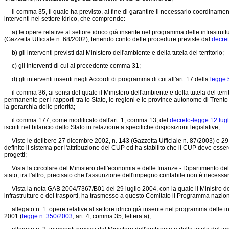
il comma 35, il quale ha previsto, al fine di garantire il necessario coordinamen
interventi nel settore idrico, che comprende:
a) le opere relative al settore idrico già inserite nel programma delle infrastruttu
(Gazzetta Ufficiale n. 68/2002), tenendo conto delle procedure previste dal
decret
b) gli interventi previsti dal Ministero dell'ambiente e della tutela del territorio;
c) gli interventi di cui al precedente comma 31;
d) gli interventi inseriti negli Accordi di programma di cui all'art. 17 della
legge 
il comma 36, ai sensi del quale il Ministero dell'ambiente e della tutela del territor
permanente per i rapporti tra lo Stato, le regioni e le province autonome di Trento
la gerarchia delle priorità;
il comma 177, come modificato dall'art. 1, comma 13, del
decreto-legge 12 lugl
iscritti nel bilancio dello Stato in relazione a specifiche disposizioni legislative;
Viste le delibere 27 dicembre 2002, n. 143 (Gazzetta Ufficiale n. 87/2003) e 29 se
definito il sistema per l'attribuzione del CUP ed ha stabilito che il CUP deve essere
progetti;
Vista la circolare del Ministero dell'economia e delle finanze - Dipartimento dell
stato, tra l'altro, precisato che l'assunzione dell'impegno contabile non è necess
Vista la nota GAB 2004/7367/B01 del 29 luglio 2004, con la quale il Ministro dell'amb
infrastrutture e dei trasporti, ha trasmesso a questo Comitato il Programma nazionale
allegato n. 1: opere relative al settore idrico già inserite nel programma delle inf
2001
(
legge n. 350/2003
, art. 4, comma 35, lettera a);