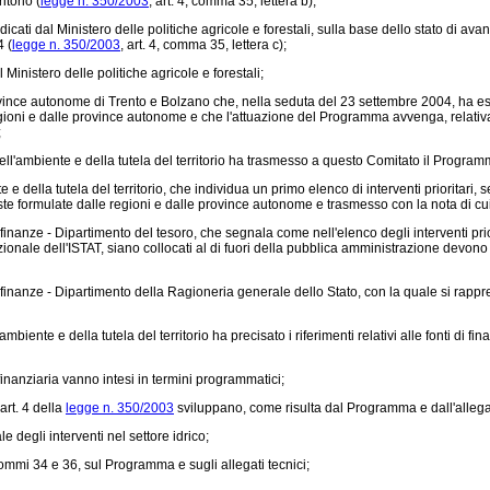
itorio (
legge n. 350/2003
, art. 4, comma 35, lettera b);
dicati dal Ministero delle politiche agricole e forestali, sulla base dello stato di avanz
4 (
legge n. 350/2003
, art. 4, comma 35, lettera c);
inistero delle politiche agricole e forestali;
rovince autonome di Trento e Bolzano che, nella seduta del 23 settembre 2004, ha e
e regioni e dalle province autonome e che l'attuazione del Programma avvenga, relativam
;
mbiente e della tutela del territorio ha trasmesso a questo Comitato il Programma, 
lla tutela del territorio, che individua un primo elenco di interventi prioritari, se
ste formulate dalle regioni e dalle province autonome e trasmesso con la nota di cu
anze - Dipartimento del tesoro, che segnala come nell'elenco degli interventi priori
zionale dell'ISTAT, siano collocati al di fuori della pubblica amministrazione devono es
nze - Dipartimento della Ragioneria generale dello Stato, con la quale si rappresent
e e della tutela del territorio ha precisato i riferimenti relativi alle fonti di finan
finanziaria vanno intesi in termini programmatici;
rt. 4 della
legge n. 350/2003
sviluppano, come risulta dal Programma e dall'allega
egli interventi nel settore idrico;
 commi 34 e 36, sul Programma e sugli allegati tecnici;