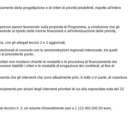
amento della progettazione e di criteri di priorità predefiniti, rispetto all'intero
spresso parere favorevole sulla proposta di Programma, a condizione che gli
ente al riparto delle risorse finanziarie e all'individuazione delle priorità,
con gli allegati tecnici 2 e 3 aggiornati;
lezionati di concerto con le amministrazioni regionali interessate, tra quelli
i al precedente punto;
tari non risultano chiarite le modalità e le procedura di finanziamento dei
sere stabiliti i criteri e le modalità di erogazione dei contributi, al fine di
a che gli interventi che sono attualmente privi, in tutto o in parte, di copertura
ziamento per alcuni degli interventi prioritari di cui alla sopracitata nota del 22
to tecnico n. 3, un volume d'investimento pari a 1.122.402.045,50 euro;