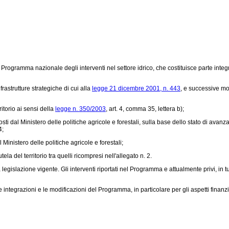
il Programma nazionale degli interventi nel settore idrico, che costituisce parte integ
rastrutture strategiche di cui alla
legge 21 dicembre 2001, n. 443
, e successive mo
ritorio ai sensi della
legge n. 350/2003
, art. 4, comma 35, lettera b);
sti dal Ministero delle politiche agricole e forestali, sulla base dello stato di avanzame
4;
inistero delle politiche agricole e forestali;
la del territorio tra quelli ricompresi nell'allegato n. 2.
 legislazione vigente. Gli interventi riportati nel Programma e attualmente privi, in t
egrazioni e le modificazioni del Programma, in particolare per gli aspetti finanzia