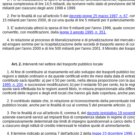
spesa complessiva di lire 14,5 miliardi, da iscrivere nello stato di previsione del M
miliardi per ciascuno degli anni 1998 e 1999.
2. Per le finalità di cui all'articolo 5 del
decreto-legge 25 marzo 1997, n. 67,
con
15 miliardi per l'anno 2000, di cui una quota di lire 5 miliardi per il potenziame
3. E' autorizzata altresì la spesa di lire 9 miliardi per l'anno 1998, quale concor
convertito, con modificazioni, dalla
legge 3 agosto 1995, n. 351.
4. In relazione al processo di liberalizzazione e di privatizzazione del mercato d
ad erogare somme per la ricapitalizzazione delle società di trasporto aereo di cui
miliardi per l'anno 2000 e di lire 500 miliardi per l'anno 2001. Il Ministro dei tra
Art. 2.
Interventi nel settore del trasporto pubblico locale
1. Al fine di contribuire al risanamento ed allo sviluppo dei trasporti pubblici loc
regioni a statuto ordinario e da queste certificati entro tre mesi dalla data di ent
contributo sarà ripartito: a) per il 50 per cento, nella stessa proporzione con la qu
1995, n. 204,
e successive modificazioni; b) per il restante 50 per cento, tra le reg
quota sarà effettuata tra le regioni aventi titolo, in misura proporzionale alla differe
confronti delle regioni e degli enti locali che hanno già dato copertura, anche par
2. Il contributo statale che, in relazione al riconoscimento della percentuale indi
pubblico locale, anche per le finalità di cui al comma 5 del presente articolo.
[1]
3. Per le finalità di cui all'articolo 8, comma 6, del
decreto legislativo 19 novem
aziende esercenti servizi ad impianti fissi di competenza statale in regime di conc
complessivamente determinati dai limiti di impegno quindicennali a carico dello St
a ciascuno degli istituti di credito interessati le relative quote di ammortamento.
4. Il termine indicato al comma 7 dell'articolo 2 della
legge 23 dicembre 1996, n