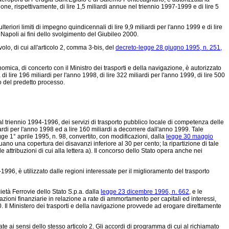
ione, rispettivamente, di lire 1,5 miliardi annue nel triennio 1997-1999 e di lire 5
lteriori limiti di impegno quindicennali di lire 9,9 miliardi per l'anno 1999 e di lire
Napoli ai fini dello svolgimento del Giubileo 2000.
olo, di cui all'articolo 2, comma 3-bis, del
decreto-legge 28 giugno 1995, n. 251,
mica, di concerto con il Ministro dei trasporti e della navigazione, è autorizzato
 di lire 196 miliardi per l'anno 1998, di lire 322 miliardi per l'anno 1999, di lire 500
to del predetto processo.
i al triennio 1994-1996, dei servizi di trasporto pubblico locale di competenza delle
iardi per l'anno 1998 ed a lire 160 miliardi a decorrere dall'anno 1999. Tale
egge 1° aprile 1995, n. 98, convertito, con modificazioni, dalla
legge 30 maggio
uano una copertura dei disavanzi inferiore al 30 per cento; la ripartizione di tale
 le attribuzioni di cui alla lettera a). Il concorso dello Stato opera anche nei
996, è utilizzato dalle regioni interessate per il miglioramento del trasporto
ietà Ferrovie dello Stato S.p.a. dalla
legge 23 dicembre 1996, n. 662,
e le
azioni finanziarie in relazione a rate di ammortamento per capitali ed interessi,
0. Il Ministero dei trasporti e della navigazione provvede ad erogare direttamente
te ai sensi dello stesso articolo 2. Gli accordi di programma di cui al richiamato