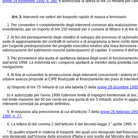
legge 29 novembre 1990, n. 380,
è autorizzata la spesa di lire 20 miliardi per l'
Art. 3.
Interventi nei settori del trasporto rapido di massa e ferroviario
1. Per consentire il completamento degli interventi connessi alla realizzazione de
investimento, per un importo di lire 150 miliardi per il comune di Milano e di lire
2. Ai fini del perseguimento degli obiettivi di sviluppo del processo di razionalizz
sede di aggiornamento dei contratti di servizio e di programma si tiene conto delle
per l'urgente predisposizione del progetto esecutivo relativo alla linea ferroviaria
valorizzazione del patrimonio nonché partecipazioni di capitali. Il comma 4 dell'ar
3. Per provvedere alla quota di spettanza italiana degli oneri di funzionamento de
dall'anno 1998. Le indennità ed i compensi spettanti ai membri della predetta com
navigazione.
4. Al fine di consentire la prosecuzione degli interventi concernenti i sistemi di 
urbane avanza proposte al CIPE finalizzate al finanziamento dei piani di intervento 
a) l'importo di lire 75 miliardi di cui alla tabella D della
legge 28 dicembre 1995,
b) è autorizzato per l'anno 1998 l'ulteriore limite di impegno trentennale di lire 20
nel limite massimo del 60 per cento ed una quota di lire 5 miliardi, anche in aggiun
interventi corredati da progetto definitivo.
5. In relazione alla prescrizione di cui all'articolo 7 della
legge 26 febbraio 1992
1995, n. 77.
6. La lettera d) del comma 2 dell'articolo 4 del decreto-legge 1° aprile 1995, n. 
" d) quattro esperti in materia di trasporti, dei quali uno designato dall'Associa
uno designato dall'Unione delle province d'Italia e uno scelto dal Ministro dei tras