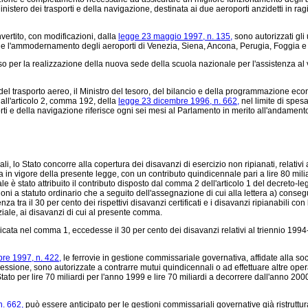
inistero dei trasporti e della navigazione, destinata ai due aeroporti anzidetti in rag
vertito, con modificazioni, dalla
legge 23 maggio 1997, n. 135,
sono autorizzati gli u
nto e l'ammodernamento degli aeroporti di Venezia, Siena, Ancona, Perugia, Foggia e 
so per la realizzazione della nuova sede della scuola nazionale per l'assistenza al v
el trasporto aereo, il Ministro del tesoro, del bilancio e della programmazione econo
 all'articolo 2, comma 192, della
legge 23 dicembre 1996, n. 662,
nel limite di spesa
sporti e della navigazione riferisce ogni sei mesi al Parlamento in merito all'andamen
ali, lo Stato concorre alla copertura dei disavanzi di esercizio non ripianati, relativ
rata in vigore della presente legge, con un contributo quindicennale pari a lire 80 mil
ale è stato attribuito il contributo disposto dal comma 2 dell'articolo 1 del decreto-l
ioni a statuto ordinario che a seguito dell'assegnazione di cui alla lettera a) conseg
nza tra il 30 per cento dei rispettivi disavanzi certificati e i disavanzi ripianabili con
ziale, ai disavanzi di cui al presente comma.
cata nel comma 1, eccedesse il 30 per cento dei disavanzi relativi al triennio 1994-1
bre 1997, n. 422,
le ferrovie in gestione commissariale governativa, affidate alla soc
essione, sono autorizzate a contrarre mutui quindicennali o ad effettuare altre oper
ato per lire 70 miliardi per l'anno 1999 e lire 70 miliardi a decorrere dall'anno 200
. 662,
può essere anticipato per le gestioni commissariali governative già ristruttura