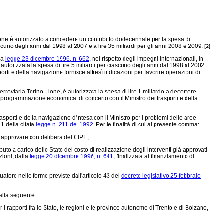
azione è autorizzato a concedere un contributo dodecennale per la spesa di
ascuno degli anni dal 1998 al 2007 e a lire 35 miliardi per gli anni 2008 e 2009.
[2]
lla
legge 23 dicembre 1996, n. 662,
nel rispetto degli impegni internazionali, in
 autorizzata la spesa di lire 5 miliardi per ciascuno degli anni dal 1998 al 2002
orti e della navigazione fornisce altresì indicazioni per favorire operazioni di
rroviaria Torino-Lione, è autorizzata la spesa di lire 1 miliardo a decorrere
 programmazione economica, di concerto con il Ministro dei trasporti e della
trasporti e della navigazione d'intesa con il Ministro per i problemi delle aree
 1 della citata
legge n. 211 del 1992.
Per le finalità di cui al presente comma:
a approvare con delibera del CIPE;
buto a carico dello Stato del costo di realizzazione degli interventi già approvati
zioni, dalla
legge 20 dicembre 1996, n. 641,
finalizzata al finanziamento di
tuatore nelle forme previste dall'articolo 43 del
decreto legislativo 25 febbraio
dalla seguente:
 rapporti fra lo Stato, le regioni e le province autonome di Trento e di Bolzano,