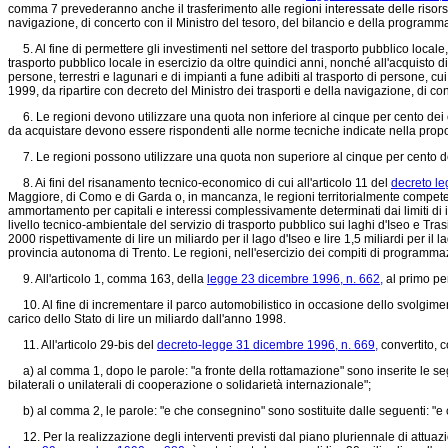
comma 7 prevederanno anche il trasferimento alle regioni interessate delle risorse
navigazione, di concerto con il Ministro del tesoro, del bilancio e della progra
5. Al fine di permettere gli investimenti nel settore del trasporto pubblico locale,
trasporto pubblico locale in esercizio da oltre quindici anni, nonché all'acquisto di m
persone, terrestri e lagunari e di impianti a fune adibiti al trasporto di persone, c
1999, da ripartire con decreto del Ministro dei trasporti e della navigazione, di 
6. Le regioni devono utilizzare una quota non inferiore al cinque per cento dei 
da acquistare devono essere rispondenti alle norme tecniche indicate nella propo
7. Le regioni possono utilizzare una quota non superiore al cinque per cento dei c
8. Ai fini del risanamento tecnico-economico di cui all'articolo 11 del
decreto le
Maggiore, di Como e di Garda o, in mancanza, le regioni territorialmente competent
ammortamento per capitali e interessi complessivamente determinati dai limiti di im
livello tecnico-ambientale del servizio di trasporto pubblico sui laghi d'Iseo e Tr
2000 rispettivamente di lire un miliardo per il lago d'Iseo e lire 1,5 miliardi per i
provincia autonoma di Trento. Le regioni, nell'esercizio dei compiti di programmazione
9. All'articolo 1, comma 163, della
legge 23 dicembre 1996, n. 662,
al primo per
10. Al fine di incrementare il parco automobilistico in occasione dello svolgiment
carico dello Stato di lire un miliardo dall'anno 1998.
11. All'articolo 29-bis del
decreto-legge 31 dicembre 1996, n. 669,
convertito, c
a) al comma 1, dopo le parole: "a fronte della rottamazione" sono inserite le seg
bilaterali o unilaterali di cooperazione o solidarietà internazionale";
b) al comma 2, le parole: "e che consegnino" sono sostituite dalle seguenti: "e 
12. Per la realizzazione degli interventi previsti dal piano pluriennale di attuaz