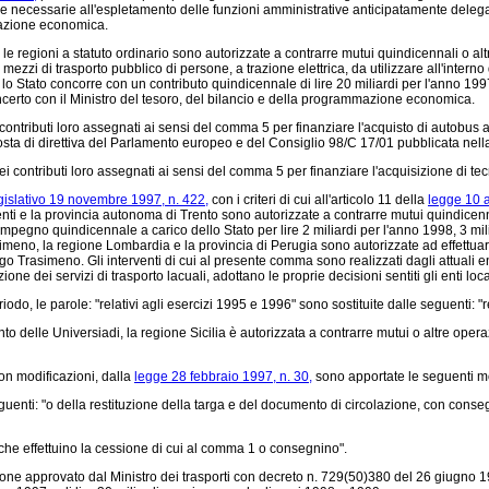
 necessarie all'espletamento delle funzioni amministrative anticipatamente delegate.
mmazione economica.
 le regioni a statuto ordinario sono autorizzate a contrarre mutui quindicennali o al
ezzi di trasporto pubblico di persone, a trazione elettrica, da utilizzare all'interno d
ui lo Stato concorre con un contributo quindicennale di lire 20 miliardi per l'anno 1997
concerto con il Ministro del tesoro, del bilancio e della programmazione economica.
contributi loro assegnati ai sensi del comma 5 per finanziare l'acquisto di autobu
sta di direttiva del Parlamento europeo e del Consiglio 98/C 17/01 pubblicata nell
ontributi loro assegnati ai sensi del comma 5 per finanziare l'acquisizione di tecno
gislativo 19 novembre 1997, n. 422,
con i criteri di cui all'articolo 11 della
legge 10 a
i e la provincia autonoma di Trento sono autorizzate a contrarre mutui quindicennali
pegno quindicennale a carico dello Stato per lire 2 miliardi per l'anno 1998, 3 mili
asimeno, la regione Lombardia e la provincia di Perugia sono autorizzate ad effettua
l lago Trasimeno. Gli interventi di cui al presente comma sono realizzati dagli attuali
 dei servizi di trasporto lacuali, adottano le proprie decisioni sentiti gli enti local
iodo, le parole: "relativi agli esercizi 1995 e 1996" sono sostituite dalle seguenti: "
o delle Universiadi, la regione Sicilia è autorizzata a contrarre mutui o altre opera
on modificazioni, dalla
legge 28 febbraio 1997, n. 30,
sono apportate le seguenti m
uenti: "o della restituzione della targa e del documento di circolazione, con cons
che effettuino la cessione di cui al comma 1 o consegnino".
ione approvato dal Ministro dei trasporti con decreto n. 729(50)380 del 26 giugno 199