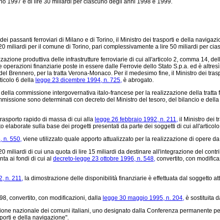
anno 1997 e di lire 30 miliardi per ciascuno degli anni 1998 e 1999.
i passanti ferroviari di Milano e di Torino, il Ministro dei trasporti e della navig
 420 miliardi per il comune di Torino, pari complessivamente a lire 50 miliardi per ci
azione produttiva delle infrastrutture ferroviarie di cui all'articolo 2, comma 14, de
 operazioni finanziarie poste in essere dalle Ferrovie dello Stato S.p.a. ed è altresì
 del Brennero, per la tratta Verona-Monaco. Per il medesimo fine, il Ministro dei trasp
ticolo 6 della
legge 23 dicembre 1994, n. 725,
è abrogato.
lla commissione intergovernativa italo-francese per la realizzazione della tratta fe
missione sono determinati con decreto del Ministro del tesoro, del bilancio e della
trasporto rapido di massa di cui alla
legge 26 febbraio 1992, n. 211,
il Ministro dei 
elaborate sulla base dei progetti presentati da parte dei soggetti di cui all'articolo
 n. 550,
viene utilizzato quale apporto attualizzato per la realizzazione di opere d
 miliardi di cui una quota di lire 15 miliardi da destinare all'integrazione del contri
ta ai fondi di cui al
decreto-legge 23 ottobre 1996, n. 548,
convertito, con modifica
, n. 211,
la dimostrazione delle disponibilità finanziarie è effettuata dal soggetto at
98, convertito, con modificazioni, dalla
legge 30 maggio 1995, n. 204,
è sostituita 
zione nazionale dei comuni italiani, uno designato dalla Conferenza permanente per i
porti e della navigazione".