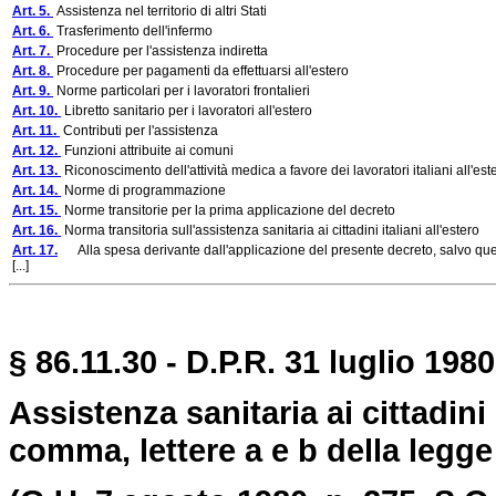
Art. 5.
Assistenza nel territorio di altri Stati
Art. 6.
Trasferimento dell'infermo
Art. 7.
Procedure per l'assistenza indiretta
Art. 8.
Procedure per pagamenti da effettuarsi all'estero
Art. 9.
Norme particolari per i lavoratori frontalieri
Art. 10.
Libretto sanitario per i lavoratori all'estero
Art. 11.
Contributi per l'assistenza
Art. 12.
Funzioni attribuite ai comuni
Art. 13.
Riconoscimento dell'attività medica a favore dei lavoratori italiani all'est
Art. 14.
Norme di programmazione
Art. 15.
Norme transitorie per la prima applicazione del decreto
Art. 16.
Norma transitoria sull'assistenza sanitaria ai cittadini italiani all'estero
Art. 17.
Alla spesa derivante dall'applicazione del presente decreto, salvo quell
[...]
§ 86.11.30 - D.P.R. 31 luglio 1980
Assistenza sanitaria ai cittadini i
comma, lettere a e b della legge