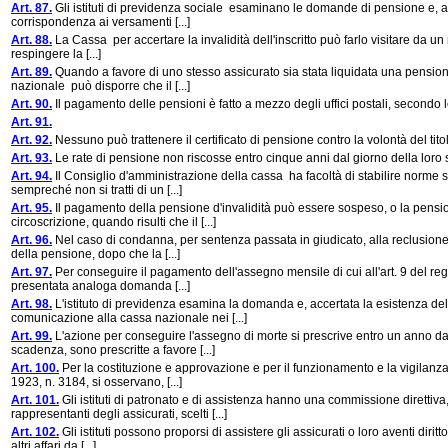
Art. 87.
Gli istituti di previdenza sociale esaminano le domande di pensione e, acc
corrispondenza ai versamenti [...]
Art. 88.
La Cassa per accertare la invalidità dell'inscritto può farlo visitare da un m
respingere la [...]
Art. 89.
Quando a favore di uno stesso assicurato sia stata liquidata una pensione
nazionale può disporre che il [...]
Art. 90.
Il pagamento delle pensioni è fatto a mezzo degli uffici postali, secondo 
Art. 91.
Art. 92.
Nessuno può trattenere il certificato di pensione contro la volontà del tito
Art. 93.
Le rate di pensione non riscosse entro cinque anni dal giorno della loro 
Art. 94.
Il Consiglio d'amministrazione della cassa ha facoltà di stabilire norme s
sempreché non si tratti di un [...]
Art. 95.
Il pagamento della pensione d'invalidità può essere sospeso, o la pensio
circoscrizione, quando risulti che il [...]
Art. 96.
Nel caso di condanna, per sentenza passata in giudicato, alla reclusione
della pensione, dopo che la [...]
Art. 97.
Per conseguire il pagamento dell'assegno mensile di cui all'art. 9 del re
presentata analoga domanda [...]
Art. 98.
L'istituto di previdenza esamina la domanda e, accertata la esistenza del
comunicazione alla cassa nazionale nei [...]
Art. 99.
L'azione per conseguire l'assegno di morte si prescrive entro un anno dall
scadenza, sono prescritte a favore [...]
Art. 100.
Per la costituzione e approvazione e per il funzionamento e la vigilanza d
1923, n. 3184, si osservano, [...]
Art. 101.
Gli istituti di patronato e di assistenza hanno una commissione direttiv
rappresentanti degli assicurati, scelti [...]
Art. 102.
Gli istituti possono proporsi di assistere gli assicurati o loro aventi diri
altri affari da [...]