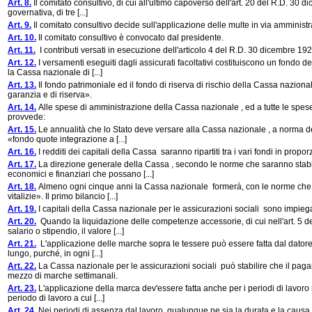
Art. 8.
Il comitato consultivo, di cui all'ultimo capoverso dell'art. 20 del R.D. 30
governativa, di tre [...]
Art. 9.
Il comitato consultivo decide sull'applicazione delle multe in via amministr
Art. 10.
Il comitato consultivo è convocato dal presidente.
Art. 11.
I contributi versati in esecuzione dell'articolo 4 del R.D. 30 dicembre 19
Art. 12.
I versamenti eseguiti dagli assicurati facoltativi costituiscono un fondo d
la Cassa nazionale di [...]
Art. 13.
Il fondo patrimoniale ed il fondo di riserva di rischio della Cassa nazio
garanzia e di riserva».
Art. 14.
Alle spese di amministrazione della Cassa nazionale , ed a tutte le spese 
provvede:
Art. 15.
Le annualità che lo Stato deve versare alla Cassa nazionale , a norma del
«fondo quote integrazione a [...]
Art. 16.
I redditi dei capitali della Cassa saranno ripartiti tra i vari fondi in propor
Art. 17.
La direzione generale della Cassa , secondo le norme che saranno stabilit
economici e finanziari che possano [...]
Art. 18.
Almeno ogni cinque anni la Cassa nazionale formerà, con le norme che sar
vitalizie». Il primo bilancio [...]
Art. 19.
I capitali della Cassa nazionale per le assicurazioni sociali sono impiega
Art. 20.
Quando la liquidazione delle competenze accessorie, di cui nell'art. 5 de
salario o stipendio, il valore [...]
Art. 21.
L'applicazione delle marche sopra le tessere può essere fatta dal datore d
lungo, purché, in ogni [...]
Art. 22.
La Cassa nazionale per le assicurazioni sociali può stabilire che il pagam
mezzo di marche settimanali.
Art. 23.
L'applicazione della marca dev'essere fatta anche per i periodi di lavoro 
periodo di lavoro a cui [...]
Art. 24.
Nei periodi di assenza dal lavoro, qualunque ne sia la durata e la causa,