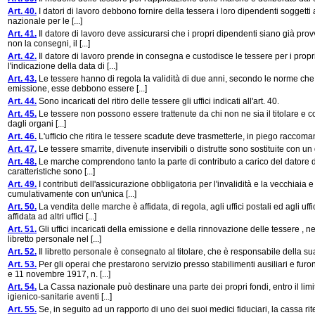
Art. 40.
I datori di lavoro debbono fornire della tessera i loro dipendenti soggetti a
nazionale per le [...]
Art. 41.
Il datore di lavoro deve assicurarsi che i propri dipendenti siano già provv
non la consegni, il [...]
Art. 42.
Il datore di lavoro prende in consegna e custodisce le tessere per i propr
l'indicazione della data di [...]
Art. 43.
Le tessere hanno di regola la validità di due anni, secondo le norme che 
emissione, esse debbono essere [...]
Art. 44.
Sono incaricati del ritiro delle tessere gli uffici indicati all'art. 40.
Art. 45.
Le tessere non possono essere trattenute da chi non ne sia il titolare e cont
dagli organi [...]
Art. 46.
L'ufficio che ritira le tessere scadute deve trasmetterle, in piego raccoma
Art. 47.
Le tessere smarrite, divenute inservibili o distrutte sono sostituite con un d
Art. 48.
Le marche comprendono tanto la parte di contributo a carico del datore di 
caratteristiche sono [...]
Art. 49.
I contributi dell'assicurazione obbligatoria per l'invalidità e la vecchiaia
cumulativamente con un'unica [...]
Art. 50.
La vendita delle marche è affidata, di regola, agli uffici postali ed agli u
affidata ad altri uffici [...]
Art. 51.
Gli uffici incaricati della emissione e della rinnovazione delle tessere , 
libretto personale nel [...]
Art. 52.
Il libretto personale è consegnato al titolare, che è responsabile della s
Art. 53.
Per gli operai che prestarono servizio presso stabilimenti ausiliari e furon
e 11 novembre 1917, n. [...]
Art. 54.
La Cassa nazionale può destinare una parte dei propri fondi, entro il limite 
igienico-sanitarie aventi [...]
Art. 55.
Se, in seguito ad un rapporto di uno dei suoi medici fiduciari, la cassa 