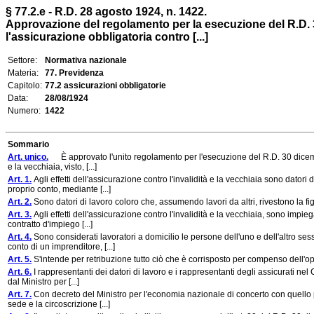
§ 77.2.e - R.D. 28 agosto 1924, n. 1422.
Approvazione del regolamento per la esecuzione del R.D. 
l'assicurazione obbligatoria contro [...]
Settore:
Normativa nazionale
Materia:
77. Previdenza
Capitolo:
77.2 assicurazioni obbligatorie
Data:
28/08/1924
Numero:
1422
Sommario
Art. unico.
È approvato l'unito regolamento per l'esecuzione del R.D. 30 dicembr
e la vecchiaia, visto, [...]
Art. 1.
Agli effetti dell'assicurazione contro l'invalidità e la vecchiaia sono dato
proprio conto, mediante [...]
Art. 2.
Sono datori di lavoro coloro che, assumendo lavori da altri, rivestono la fi
Art. 3.
Agli effetti dell'assicurazione contro l'invalidità e la vecchiaia, sono impi
contratto d'impiego [...]
Art. 4.
Sono considerati lavoratori a domicilio le persone dell'uno e dell'altro sess
conto di un imprenditore, [...]
Art. 5.
S'intende per retribuzione tutto ciò che è corrisposto per compenso dell'op
Art. 6.
I rappresentanti dei datori di lavoro e i rappresentanti degli assicurati ne
dal Ministro per [...]
Art. 7.
Con decreto del Ministro per l'economia nazionale di concerto con quello pe
sede e la circoscrizione [...]