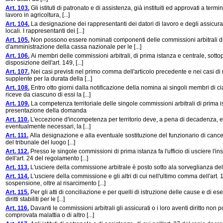
Art. 103.
Gli istituti di patronato e di assistenza, già instituiti ed approvati a ter
lavoro in agricoltura, [...]
Art. 104.
La designazione dei rappresentanti dei datori di lavoro e degli assicurati
locali. I rappresentanti dei [...]
Art. 105.
Non possono essere nominati componenti delle commissioni arbitrali di 
d'amministrazione della cassa nazionale per le [...]
Art. 106.
Ai membri delle commissioni arbitrali, di prima istanza e centrale, sotto
disposizione dell'art. 149, [...]
Art. 107.
Nei casi previsti nel primo comma dell'articolo precedente e nei casi di 
supplente per la durata della [...]
Art. 108.
Entro otto giorni dalla notificazione della nomina ai singoli membri di 
riceve da ciascuno di essi la [...]
Art. 109.
La competenza territoriale delle singole commissioni arbitrali di prima 
presentazione della domanda
Art. 110.
L'eccezione d'incompetenza per territorio deve, a pena di decadenza, es
eventualmente necessari, la [...]
Art. 111.
Alla designazione e alla eventuale sostituzione del funzionario di cancell
del tribunale del luogo [...]
Art. 112.
Presso le singole commissioni di prima istanza fa l'ufficio di usciere l'in
dell'art. 24 del regolamento [...]
Art. 113.
L'usciere della commissione arbitrale è posto sotto ala sorveglianza d
Art. 114.
L'usciere della commissione e gli altri di cui nell'ultimo comma dell'art.
sospensione, oltre al risarcimento [...]
Art. 115.
Per gli atti di conciliazione e per quelli di istruzione delle cause e di e
diritti stabiliti per le [...]
Art. 116.
Davanti le commissioni arbitrali gli assicurati o i loro aventi diritto no
comprovata malattia o di altro [...]