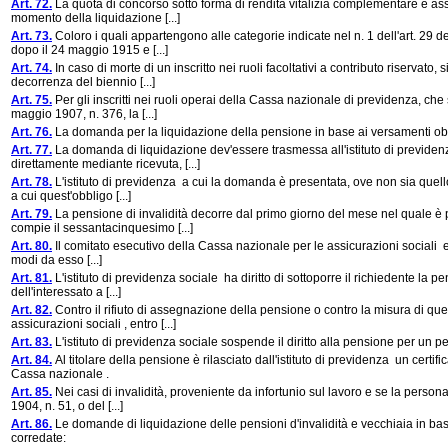
Art. 72.
La quota di concorso sotto forma di rendita vitalizia complementare è asseg
momento della liquidazione [...]
Art. 73.
Coloro i quali appartengono alle categorie indicate nel n. 1 dell'art. 29 d
dopo il 24 maggio 1915 e [...]
Art. 74.
In caso di morte di un inscritto nei ruoli facoltativi a contributo riservato,
decorrenza del biennio [...]
Art. 75.
Per gli inscritti nei ruoli operai della Cassa nazionale di previdenza, che 
maggio 1907, n. 376, la [...]
Art. 76.
La domanda per la liquidazione della pensione in base ai versamenti obbl
Art. 77.
La domanda di liquidazione dev'essere trasmessa all'istituto di previden
direttamente mediante ricevuta, [...]
Art. 78.
L'istituto di previdenza a cui la domanda è presentata, ove non sia quello o
a cui quest'obbligo [...]
Art. 79.
La pensione di invalidità decorre dal primo giorno del mese nel quale è 
compie il sessantacinquesimo [...]
Art. 80.
Il comitato esecutivo della Cassa nazionale per le assicurazioni sociali eserc
modi da esso [...]
Art. 81.
L'istituto di previdenza sociale ha diritto di sottoporre il richiedente la pen
dell'interessato a [...]
Art. 82.
Contro il rifiuto di assegnazione della pensione o contro la misura di ques
assicurazioni sociali , entro [...]
Art. 83.
L'istituto di previdenza sociale sospende il diritto alla pensione per un 
Art. 84.
Al titolare della pensione è rilasciato dall'istituto di previdenza un certif
Cassa nazionale .
Art. 85.
Nei casi di invalidità, proveniente da infortunio sul lavoro e se la person
1904, n. 51, o del [...]
Art. 86.
Le domande di liquidazione delle pensioni d'invalidità e vecchiaia in bas
corredate: