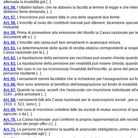
attenuata la invalidità già [...]
Art. 56.
I cittadini italiani, che ne abbiano la facoltà ai termini di legge e che int
debbono farne domanda, [...]
Art. 57.
L'inscrizione può essere fatta in una delle seguenti due forme:
Art. 58.
L'inscritto al ruolo dei contributi riservati può ottenere, facendone speciale
mutualità.
Art. 59.
Prima di provvedere alla emissione del libretto la Cassa nazionale per le a
documenti atti a [...]
Art. 60.
L'inscritto alla cassa può fare versamenti in qualunque misura.
Art. 61.
La determinazione delle quote di rendita vitalizia corrispondenti ai singo
Cassa nazionale per le [...]
Art. 62.
La liquidazione della pensione per vecchiaia può essere chiesta quando c
Art. 63.
La liquidazione della pensione per invalidità può essere chiesta, quando 
Art. 64.
Nel caso in cui sia riconosciuta l'invalidità dell'inscritto, ai sensi del prec
pensione risultante [...]
Art. 65.
I versamenti minimi facoltativi che si richiedono per l'assegnazione sul fo
Art. 66.
Non sono ammessi al beneficio dell'assegnazione sul fondo di invalidità gli
Art. 67.
Quando la cassa accerti che l'assicurato con inscrizione individuale all'att
3184 , potrà annullare [...]
Art. 68.
I versamenti fatti alla Cassa nazionale per le assicurazioni sociali , per co
1910, n. 521, sono [...]
Art. 69.
Nel caso di inscrizioni collettive fatte da società di mutuo soccorso di q
agricole, o da [...]
Art. 70.
La Cassa nazionale può conferire la propria rappresentanza alle società di
attribuzioni dei propri uffici o [...]
Art. 71.
Le persone che perdono la qualità di assicurato obbligatorio, prima che s
siano loro computati agli [...]