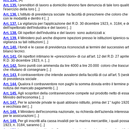
Art. 134.
[4]
Art. 135.
I prenditori di lavoro a domicilio devono fare denuncia di tale loro qualit
l'esercizio della loro [...]
Art. 136.
L'istituto di previdenza sociale ha facoltà di prescrivere che coloro ch
con le modalità e dentro il [...]
Art. 137.
La vigilanza per l'applicazione del R.D. 30 dicembre 1923, n. 3184, e 
dell'ispettorato dell'industria e del lavoro [...]
Art. 138.
Gli ispettori dell'industria e del lavoro sono autorizzati a:
Art. 139.
Il Ministero può anche disporre ispezioni presso le istituzioni igienico
vigilanza su tali istituzioni [...]
Art. 140.
I fondi e le casse di previdenza riconosciuti ai termini del successivo a
bilanci tecnici.
Art. 141.
Gli ispettori intimano le «prescrizioni» di cui all'art. 12 del R.D. 27 apr
R.D. 30 dicembre 1923, n. [...]
Art. 142.
Sono puniti con ammenda da lire 4000 a lire 20.000 coloro che trascurano
che rifiutano di consegnare [...]
Art. 143.
Il contravventore che intende avvalersi della facoltà di cui all'art. 5 (
di previdenza sociale .
Art. 144.
Qualora il contravventore non paghi la somma dovuta entro il termine presc
notizia del mancato pagamento [...]
Art. 145.
Agli scopritori della contravvenzione compete sul prodotto netto di essa
Ministro dell'economia [...]
Art. 147.
Per le aziende private le quali abbiano istituito, prima del 1° luglio 192
e vecchiaia del [...]
Art. 148.
Il Ministero dell'economia nazionale, su richiesta dell'azienda interessa
per le assicurazioni [...]
Art. 149.
Per gli inscritti alla cassa invalidi per la marina mercantile, i quali po
1923, n. 3184, saranno [...]