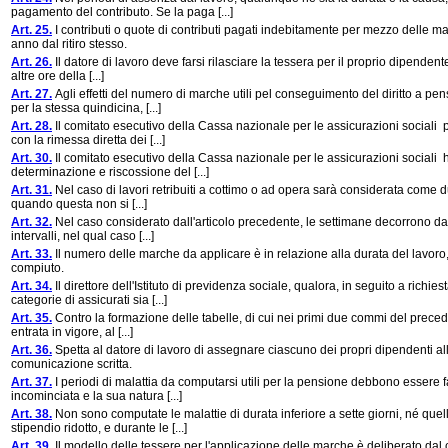
pagamento del contributo. Se la paga [...]
Art. 25.
I contributi o quote di contributi pagati indebitamente per mezzo delle m
anno dal ritiro stesso.
Art. 26.
Il datore di lavoro deve farsi rilasciare la tessera per il proprio dipenden
altre ore della [...]
Art. 27.
Agli effetti del numero di marche utili pel conseguimento del diritto a pe
per la stessa quindicina, [...]
Art. 28.
Il comitato esecutivo della Cassa nazionale per le assicurazioni sociali pu
con la rimessa diretta dei [...]
Art. 30.
Il comitato esecutivo della Cassa nazionale per le assicurazioni sociali
determinazione e riscossione del [...]
Art. 31.
Nel caso di lavori retribuiti a cottimo o ad opera sarà considerata come dur
quando questa non si [...]
Art. 32.
Nel caso considerato dall'articolo precedente, le settimane decorrono dal 
intervalli, nel qual caso [...]
Art. 33.
Il numero delle marche da applicare è in relazione alla durata del lavoro
compiuto.
Art. 34.
Il direttore dell'Istituto di previdenza sociale, qualora, in seguito a ric
categorie di assicurati sia [...]
Art. 35.
Contro la formazione delle tabelle, di cui nei primi due commi del preceden
entrata in vigore, al [...]
Art. 36.
Spetta al datore di lavoro di assegnare ciascuno dei propri dipendenti alla
comunicazione scritta.
Art. 37.
I periodi di malattia da computarsi utili per la pensione debbono essere fat
incominciata e la sua natura [...]
Art. 38.
Non sono computate le malattie di durata inferiore a sette giorni, né quell
stipendio ridotto, e durante le [...]
Art. 39.
Il modello delle tessere per l'applicazione delle marche è deliberato dal 