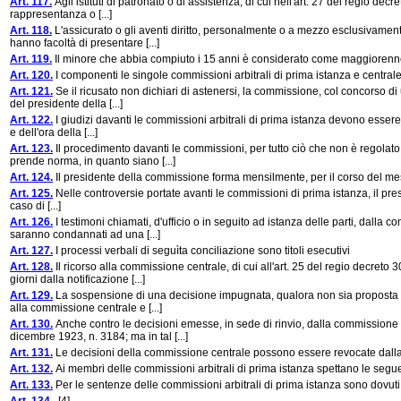
Art. 117.
Agli istituti di patronato o di assistenza, di cui nell'art. 27 del regio dec
rappresentanza o [...]
Art. 118.
L'assicurato o gli aventi diritto, personalmente o a mezzo esclusivamente de
hanno facoltà di presentare [...]
Art. 119.
Il minore che abbia compiuto i 15 anni è considerato come maggiorenne p
Art. 120.
I componenti le singole commissioni arbitrali di prima istanza e centrale
Art. 121.
Se il ricusato non dichiari di astenersi, la commissione, col concorso di
del presidente della [...]
Art. 122.
I giudizi davanti le commissioni arbitrali di prima istanza devono essere
e dell'ora della [...]
Art. 123.
Il procedimento davanti le commissioni, per tutto ciò che non è regola
prende norma, in quanto siano [...]
Art. 124.
Il presidente della commissione forma mensilmente, per il corso del me
Art. 125.
Nelle controversie portate avanti le commissioni di prima istanza, il presid
caso di [...]
Art. 126.
I testimoni chiamati, d'ufficio o in seguito ad istanza delle parti, dalla c
saranno condannati ad una [...]
Art. 127.
I processi verbali di seguìta conciliazione sono titoli esecutivi
Art. 128.
Il ricorso alla commissione centrale, di cui all'art. 25 del regio decreto
giorni dalla notificazione [...]
Art. 129.
La sospensione di una decisione impugnata, qualora non sia proposta nel 
alla commissione centrale e [...]
Art. 130.
Anche contro le decisioni emesse, in sede di rinvio, dalla commissione e
dicembre 1923, n. 3184; ma in tal [...]
Art. 131.
Le decisioni della commissione centrale possono essere revocate dalla s
Art. 132.
Ai membri delle commissioni arbitrali di prima istanza spettano le seg
Art. 133.
Per le sentenze delle commissioni arbitrali di prima istanza sono dovuti i