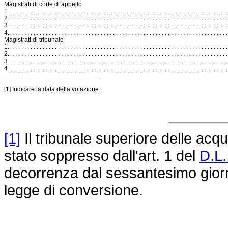
Magistrati di corte di appello
1.
. . . . . . . . . . . . . . . . . . . . . . . . . . . . . . . . . . . . . . . . . . . . . . . . . . . . . . . . . . . . . . . . . . . . . . . .
2.
. . . . . . . . . . . . . . . . . . . . . . . . . . . . . . . . . . . . . . . . . . . . . . . . . . . . . . . . . . . . . . . . . . . . . . . .
3.
. . . . . . . . . . . . . . . . . . . . . . . . . . . . . . . . . . . . . . . . . . . . . . . . . . . . . . . . . . . . . . . . . . . . . . . .
4.
. . . . . . . . . . . . . . . . . . . . . . . . . . . . . . . . . . . . . . . . . . . . . . . . . . . . . . . . . . . . . . . . . . . . . . . .
Magistrati di tribunale
1.
. . . . . . . . . . . . . . . . . . . . . . . . . . . . . . . . . . . . . . . . . . . . . . . . . . . . . . . . . . . . . . . . . . . . . . . .
2.
. . . . . . . . . . . . . . . . . . . . . . . . . . . . . . . . . . . . . . . . . . . . . . . . . . . . . . . . . . . . . . . . . . . . . . . .
3.
. . . . . . . . . . . . . . . . . . . . . . . . . . . . . . . . . . . . . . . . . . . . . . . . . . . . . . . . . . . . . . . . . . . . . . . .
4.
. . . . . . . . . . . . . . . . . . . . . . . . . . . . . . . . . . . . . . . . . . . . . . . . . . . . . . . . . . . . . . . . . . . . . . . .
___________________________
[1] Indicare la data della votazione.
[1]
Il tribunale superiore delle acq
stato soppresso dall'art. 1 del
D.L.
decorrenza dal sessantesimo giorno 
legge di conversione.