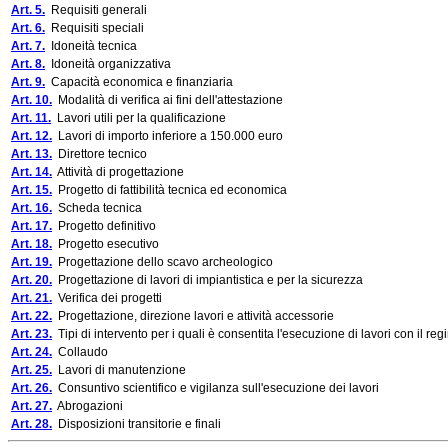
Art. 5.
Requisiti generali
Art. 6.
Requisiti speciali
Art. 7.
Idoneità tecnica
Art. 8.
Idoneità organizzativa
Art. 9.
Capacità economica e finanziaria
Art. 10.
Modalità di verifica ai fini dell'attestazione
Art. 11.
Lavori utili per la qualificazione
Art. 12.
Lavori di importo inferiore a 150.000 euro
Art. 13.
Direttore tecnico
Art. 14.
Attività di progettazione
Art. 15.
Progetto di fattibilità tecnica ed economica
Art. 16.
Scheda tecnica
Art. 17.
Progetto definitivo
Art. 18.
Progetto esecutivo
Art. 19.
Progettazione dello scavo archeologico
Art. 20.
Progettazione di lavori di impiantistica e per la sicurezza
Art. 21.
Verifica dei progetti
Art. 22.
Progettazione, direzione lavori e attività accessorie
Art. 23.
Tipi di intervento per i quali è consentita l'esecuzione di lavori con il 
Art. 24.
Collaudo
Art. 25.
Lavori di manutenzione
Art. 26.
Consuntivo scientifico e vigilanza sull'esecuzione dei lavori
Art. 27.
Abrogazioni
Art. 28.
Disposizioni transitorie e finali